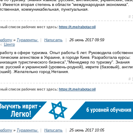
т. Имеется вторая степень в области "международная экономика".
тственная, коммуникабельная, пунктуальная.
# 
ный список рабочих мест здесь:
https://t.me/rabotacoil
работу
»
Турагенты
|
Написать
|
26 июнь 2017 09:59
н:
Центр
работу в сфере туризма. Опыт работы 6 лет. Руководила собствен
стическим агенством в Украине, в городе Киев. Разработала курсы:
анизация туристического бизнеса","Менеджер по туризму". Знания
ов: русский и украинский (уровень-родной), иврите (базовый), англ
роший). Желательно город Нетания.
# 
ный список рабочих мест здесь:
https://t.me/rabotacoil
работу
»
Турагенты
|
Написать
|
25 июнь 2017 10:05