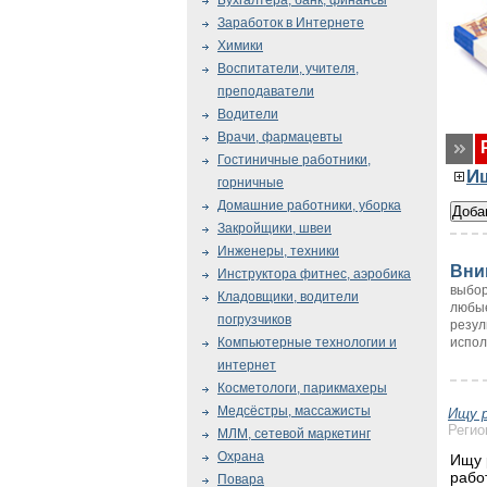
Бухгалтера, банк, финансы
Заработок в Интернете
Химики
Воспитатели, учителя,
преподаватели
Водители
Врачи, фармацевты
Гостиничные работники,
И
горничные
Домашние работники, уборка
Закройщики, швеи
Инженеры, техники
Вни
Инструктора фитнес, аэробика
выбор
Кладовщики, водители
любые
погрузчиков
резул
испол
Компьютерные технологии и
интернет
Косметологи, парикмахеры
Медсёстры, массажисты
Ищу 
Регио
МЛМ, сетевой маркетинг
Охрана
Ищу 
рабо
Повара