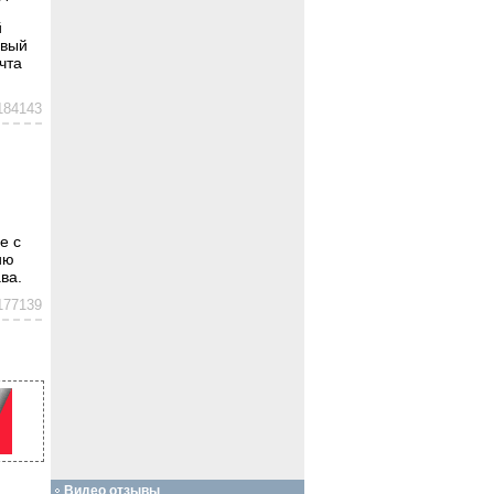
й
овый
чта
184143
е с
ию
ва.
177139
Видео отзывы