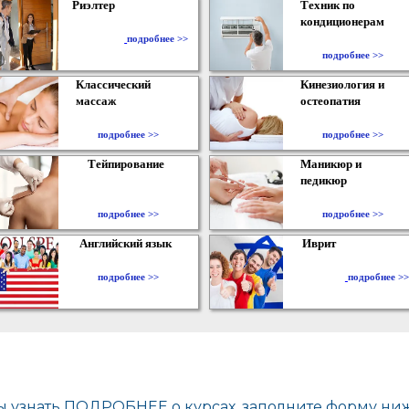
Риэлтер
Техник по
кондиционерам
​
подробнее >>
подробнее >>
Классический
Кинезиология и
массаж
остеопатия
подробнее >>
подробнее >>
Тейпирование
Маникюр и
педикюр
подробнее >>
подробнее >>
Английский язык
Иврит
подробнее >>
подробнее >>