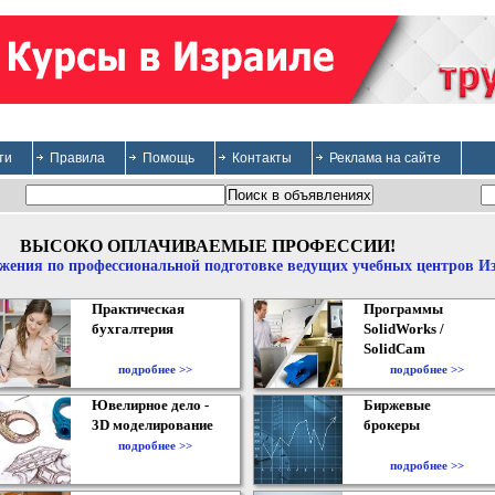
ти
Правила
Помощь
Контакты
Реклама на сайте
ВЫСОКО ОПЛАЧИВАЕМЫЕ ПРОФЕССИИ!
жения по профессиональной подготовке ведущих учебных центров И
Практическая
Программы
бухгалтерия
SolidWorks /
SolidCam
подробнее >>
подробнее >>
Ювелирное дело -
Биржевые
3D моделирование
брокеры
подробнее >>
подробнее >>