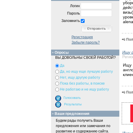
уборк
Логин
дейс
визы
Пароль
уров
Запомнить
alen
Регистрация
📲
Пол
Забыли пароль?
Ищу 
Опросы
Регио
ВЫ ДОВОЛЬНЫ СВОЕЙ РАБОТОЙ?
Ищу 
Да
англ
Да, но ищу еще лучшую работу
клие
Нет, ищу другую работу
Пока без работы, в поиске
Не работаю и не ищу работу
📲
Пол
Ваши предложения
Будем рады получить Ваши
предложения или замечания по
развитию и содержанию сайта.