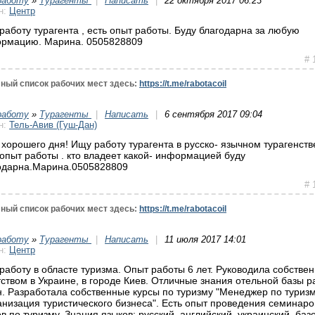
работу
»
Турагенты
|
Написать
|
22 октября 2017 06:23
н:
Центр
работу турагента , есть опыт работы. Буду благодарна за любую
рмацию. Марина. 0505828809
# 
ный список рабочих мест здесь:
https://t.me/rabotacoil
работу
»
Турагенты
|
Написать
|
6 сентября 2017 09:04
н:
Тель-Авив (Гуш-Дан)
 хорошего дня! Ищу работу турагента в русско- язычном турагенств
 опыт работы . кто владеет какой- информацией буду
одарна.Марина.0505828809
# 
ный список рабочих мест здесь:
https://t.me/rabotacoil
работу
»
Турагенты
|
Написать
|
11 июля 2017 14:01
н:
Центр
работу в областе туризма. Опыт работы 6 лет. Руководила собстве
тством в Украине, в городе Киев. Отличные знания отельной базы р
н. Разработала собственные курсы по туризму "Менеджер по туризм
анизация туристического бизнеса". Есть опыт проведения семинаро
ов по туризму. Знания языков: русский, английский, украинский, баз