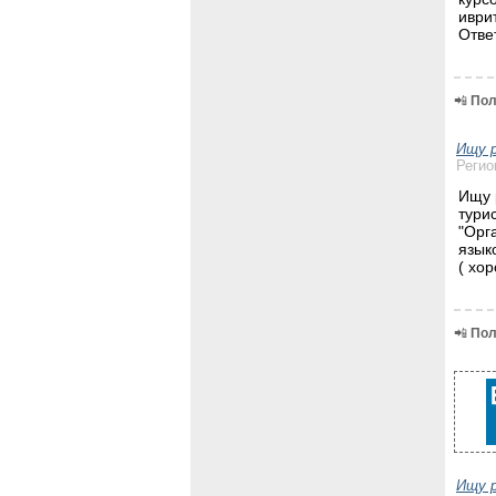
иври
Отве
📲
Пол
Ищу 
Регио
Ищу 
тури
"Орг
язык
( хо
📲
Пол
Ищу 