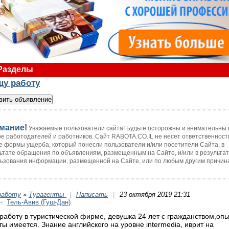
Разделы
щу работу
мание!
Уважаемые пользователи сайта! Будьте осторожны и внимательны 
е работодателей и работников. Сайт RABOTA.CO.IL не несет ответственност
 формы ущерба, который понесли пользователи и/или посетители Сайта, в
ьтате обращения по объявлениям, размещенным на Сайте, и/или в результа
ьзования информации, размещенной на Сайте, или по любым другим причин
работу
»
Турагенты
|
Написать
|
23 октября 2019 21:31
н:
Тель-Авив (Гуш-Дан)
работу в туристической фирме, девушка 24 лет с гражданством,опы
ты имеется. Знание английского на уровне intermedia, иврит на