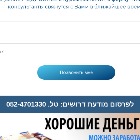
לפרסום מודעת דרושים: טל. 052-4701330