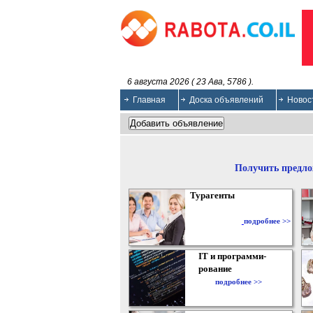
6 августа 2026 ( 23 Ава, 5786 ).
Главная
Доска объявлений
Новос
Получить предло
Турагенты
подробнее >>
IT и программи-
рование
подробнее >>