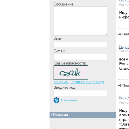
Ищу 
Сообщение:
Регио
Ищу 
инфо
📲
Пол
Имя:
Ищу 
Регио
E-mail:
всем
Код безопасности:
Есть
благ
обновить, если не виден код
📲
Пол
Введите код:
Ищу 
Регио
Ищу 
аген
Реклама
стра
"Орг
курс