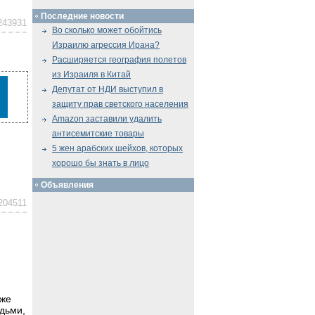
Последние новости
243931
Во сколько может обойтись
Израилю агрессия Ирана?
Расширяется география полетов
из Израиля в Китай
Депутат от НДИ выступил в
защиту прав светского населения
Amazon заставили удалить
антисемитские товары
5 жен арабских шейхов, которых
хорошо бы знать в лицо
Объявления
204511
кже
юдьми,