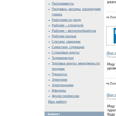
разг
Программисты
Продавцы, кассиры, раскладчики
товара
📲
Пол
Работники по уходу
Рабочие – строители
Рабочие – металлообработка
Рабочие разные
Слесари, сварщики
Секретари, служащие
Страховые агенты
Ищу 
Регио
Телемаркетинг
Торговые агенты, менеджеры по
Ищу 
уров
продаже
Турагенты
Электрики
📲
Пол
Электронщики
Ювелиры
Ищу 
Другие профессии
Регио
Ищу работу
Ищу 
туро
буду
Кабинет