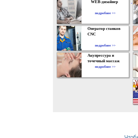
WEB-дизайнер
подробнее >>
Оператор станков
CNC
подробнее >>
Акупрессура и
точечный массаж
подробнее >>