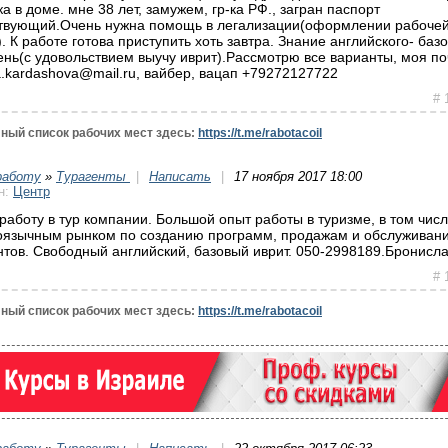
а в доме. мне 38 лет, замужем, гр-ка РФ., загран паспорт
твующий.Очень нужна помощь в легализации(оформлении рабоче
). К работе готова приступить хоть завтра. Знание английского- баз
ень(с удовольствием выучу иврит).Рассмотрю все варианты, моя по
a.kardashova@mail.ru, вайбер, вацап +79272127722
# 
ный список рабочих мест здесь:
https://t.me/rabotacoil
работу
»
Турагенты
|
Написать
|
17 ноября 2017 18:00
н:
Центр
работу в тур компании. Большой опыт работы в туризме, в том числ
оязычным рынком по созданию программ, продажам и обслуживан
нтов. Свободный английский, базовый иврит. 050-2998189.Бронисла
# 
ный список рабочих мест здесь:
https://t.me/rabotacoil