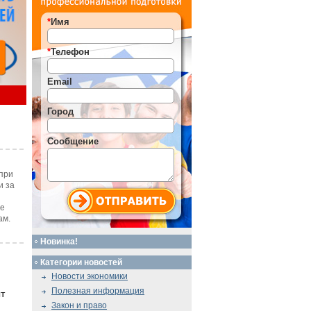
*
Имя
*
Телефон
Email
Город
Сообщение
при
и за
те
ам.
Новинка!
Категории новостей
Новости экономики
Полезная информация
т
Закон и право