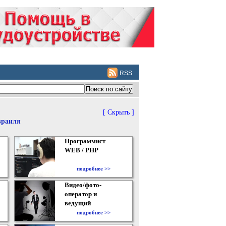
RSS
[ Скрыть ]
зраиля
Программист
WEB / PHP
подробнее >>
Видео/фото-
оператор и
ведущий
подробнее >>