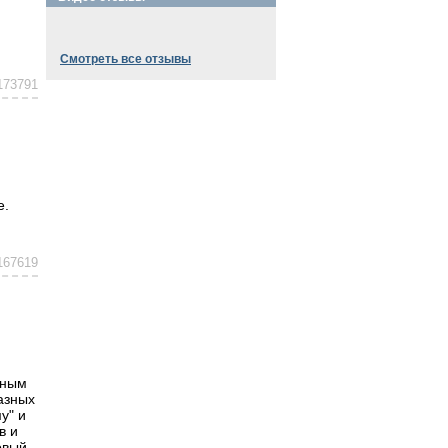
Смотреть все отзывы
173791
е.
167619
нным
азных
у" и
в и
овый