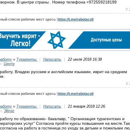
оворном. В центре страны . Номер телефона +972559218199
# 
ный список рабочих мест здесь:
https://t.me/rabotacoil
работу
»
Турагенты
|
Написать
|
22 июля 2018 16:38
н:
Центр
работу. Владею русским и английским языками, иврит на среднем
не.
# 
ный список рабочих мест здесь:
https://t.me/rabotacoil
работу
»
Турагенты
|
Написать
|
21 января 2018 12:26
н:
Эйлат
работу по образованию- бакалавр, " Организация турагентских и
ператорских услуг" Согласна пройти курсы повышения на месте.Та
 согласна на работу в гостинице,по уходу за детьми и пожилыми л