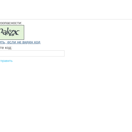
езопасности:
ить, если не виден код
те код: