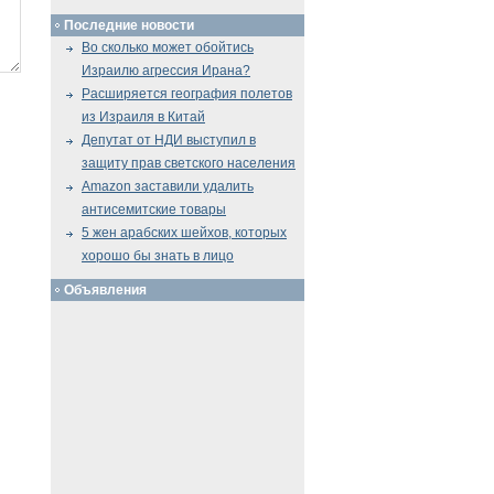
Последние новости
Во сколько может обойтись
Израилю агрессия Ирана?
Расширяется география полетов
из Израиля в Китай
Депутат от НДИ выступил в
защиту прав светского населения
Amazon заставили удалить
антисемитские товары
5 жен арабских шейхов, которых
хорошо бы знать в лицо
Объявления