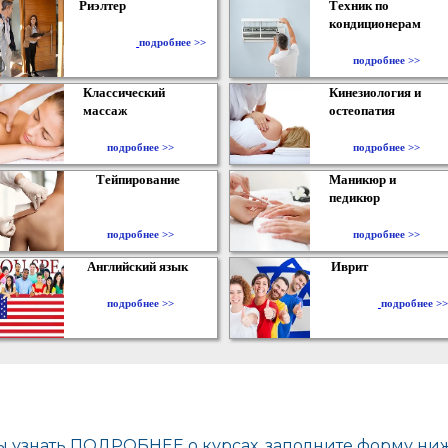
Риэлтер
Техник по
кондиционерам
​
подробнее >>
подробнее >>
Классический
Кинезиология и
массаж
остеопатия
подробнее >>
подробнее >>
Тейпирование
Маникюр и
педикюр
подробнее >>
подробнее >>
Английский язык
Иврит
подробнее >>
подробнее >>