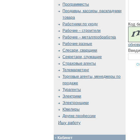
Программисты
Продавцы, кассиры, раскладчики
товара
Код б
Работники по уходу
Рабочие – строители
Рабочие – металлообработка
Рабочие разные
обнов
Введи
Слесари, сварщики
Секретари, служащие
Страховые агенты
Телемаркетинг
Торговые агенты, менеджеры по
продаже
Турагенты
Электрики
Электронщики
Ювелиры
Другие профессии
Ищу работу
Кабинет