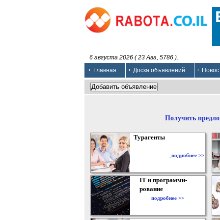
6 августа 2026 ( 23 Ава, 5786 ).
Главная
Доска объявлений
Новос
Получить предло
Турагенты
подробнее >>
IT и программи-
рование
подробнее >>