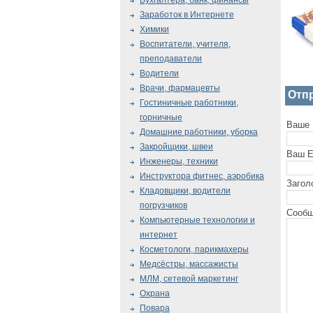
Бухгалтера, банк, финансы
Заработок в Интернете
Химики
Воспитатели, учителя,
преподаватели
Водители
Врачи, фармацевты
Отп
Гостиничные работники,
горничные
Ваше 
Домашние работники, уборка
Закройщики, швеи
Ваш E
Инженеры, техники
Инструктора фитнес, аэробика
Загол
Кладовщики, водители
погрузчиков
Сообщ
Компьютерные технологии и
интернет
Косметологи, парикмахеры
Медсёстры, массажисты
МЛМ, сетевой маркетинг
Охрана
Повара