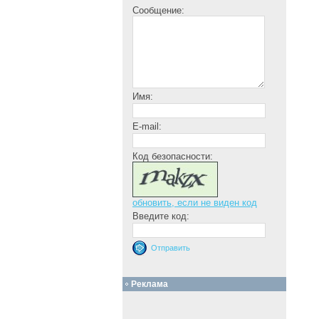
Сообщение:
Имя:
E-mail:
Код безопасности:
обновить, если не виден код
Введите код:
Реклама