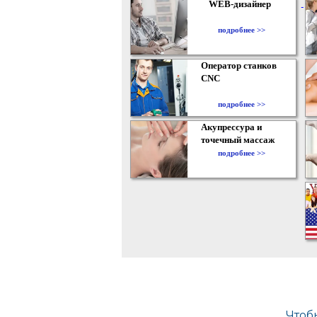
WEB-дизайнер
подробнее >>
Оператор станков
CNC
подробнее >>
Акупрессура и
точечный массаж
подробнее >>