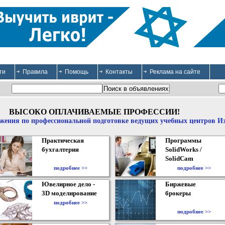
ти
Правила
Помощь
Контакты
Реклама на сайте
ВЫСОКО ОПЛАЧИВАЕМЫЕ ПРОФЕССИИ!
жения по профессиональной подготовке ведущих учебных центров И
Практическая
Программы
бухгалтерия
SolidWorks /
SolidCam
подробнее >>
подробнее >>
Ювелирное дело -
Биржевые
3D моделирование
брокеры
подробнее >>
подробнее >>