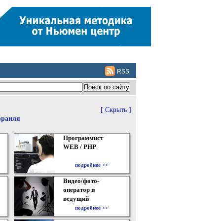
RSS
[ Скрыть ]
зраиля
Программист
WEB / PHP
подробнее >>
Видео/фото-
оператор и
ведущий
подробнее >>