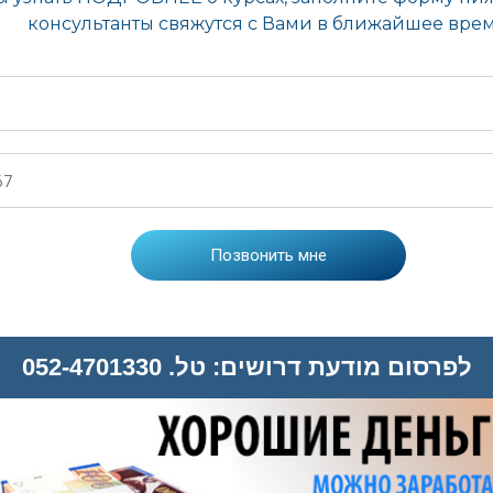
לפרסום מודעת דרושים: טל. 052-4701330