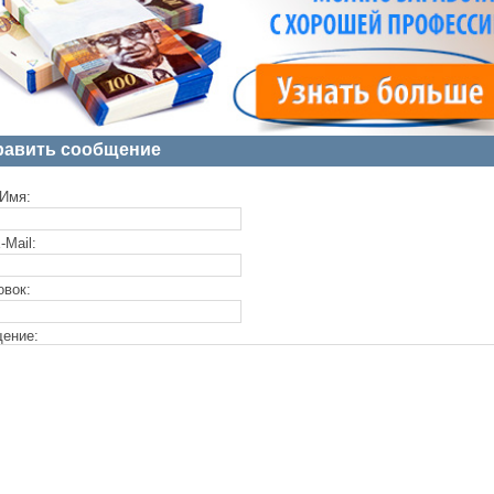
равить сообщение
Имя:
-Mail:
овок:
ение: