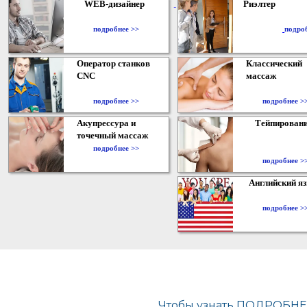
WEB-дизайнер
Риэлтер
​
подробнее >>
подро
Оператор станков
Классический
CNC
массаж
подробнее >>
подробнее >
Акупрессура и
Тейпирован
точечный массаж
подробнее >>
подробнее >
Английский я
подробнее >