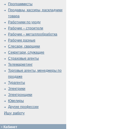
Программисты
Продавцы, кассиры, раскладчики
товара
Работники по уходу
Рабочие – строители
Рабочие – металлообработка
Рабочие разные
Слесари, сварщики
Секретари, служащие
Страховые агенты
Телемаркетинг
Торговые агенты, менеджеры по
продаже
Турагенты
Электрики
Электронщики
Ювелиры
Другие профессии
Ищу работу
Кабинет