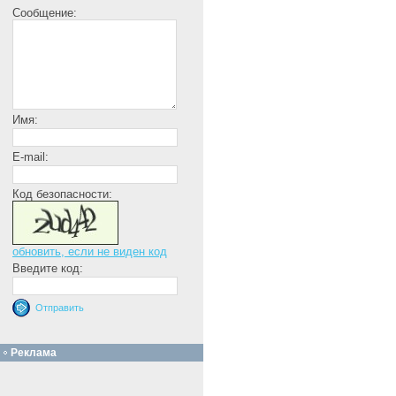
Сообщение:
Имя:
E-mail:
Код безопасности:
обновить, если не виден код
Введите код:
Реклама