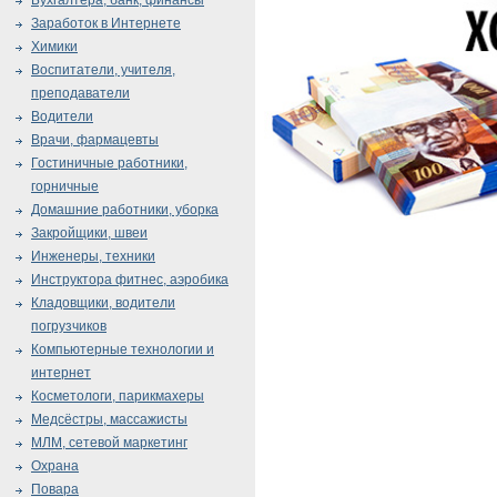
Бухгалтера, банк, финансы
Заработок в Интернете
Химики
Воспитатели, учителя,
преподаватели
Водители
Врачи, фармацевты
Гостиничные работники,
горничные
Домашние работники, уборка
Закройщики, швеи
Инженеры, техники
Инструктора фитнес, аэробика
Кладовщики, водители
погрузчиков
Компьютерные технологии и
интернет
Косметологи, парикмахеры
Медсёстры, массажисты
МЛМ, сетевой маркетинг
Охрана
Повара