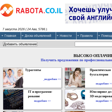
7 августа 2026 ( 24 Ава, 5786 ).
Главная
Доска объявлений
Новости
Правила
Помощ
ВЫСОКО ОПЛАЧИ
Получить предложения по профессионально
Турагенты
Практическая
бухгалтерия
подробнее >>
подробнее >
IT и программи-
Ювелирное дел
рование
3D моделирова
подробнее >>
подробнее >