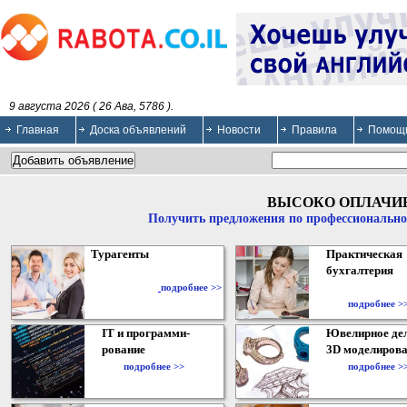
9 августа 2026 ( 26 Ава, 5786 ).
Главная
Доска объявлений
Новости
Правила
Помощ
ВЫСОКО ОПЛАЧИ
Получить предложения по профессионально
Турагенты
Практическая
бухгалтерия
подробнее >>
подробнее >
IT и программи-
Ювелирное дел
рование
3D моделирова
подробнее >>
подробнее >