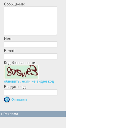
Сообщение:
Имя:
E-mail:
Код безопасности:
обновить, если не виден код
Введите код:
Реклама