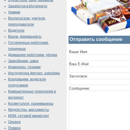
Бухгалтера, банк, финансы
Заработок в Интернете
Химики
Воспитатели, учителя,
преподаватели
Водители
Врачи, фармацевты
Отправить сообщение
Гостиничные работники,
горничные
Ваше Имя:
Домашние работники, уборка
Закройщики, швеи
Ваш E-Mail:
Инженеры, техники
Инструктора фитнес, аэробика
Заголовок:
Кладовщики, водители
погрузчиков
Сообщение:
Компьютерные технологии и
интернет
Косметологи, парикмахеры
Медсёстры, массажисты
МЛМ, сетевой маркетинг
Охрана
Повара