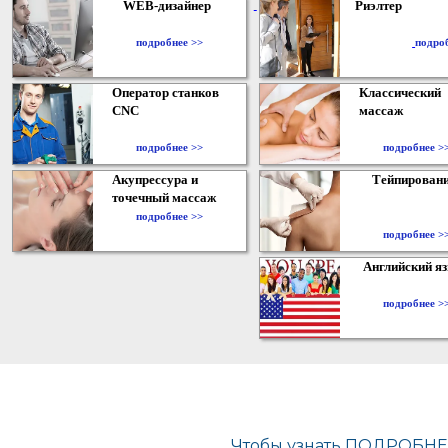
WEB-дизайнер
Риэлтер
​
подробнее >>
подро
Оператор станков
Классический
CNC
массаж
подробнее >>
подробнее >
Акупрессура и
Тейпирован
точечный массаж
подробнее >>
подробнее >
Английский я
подробнее >