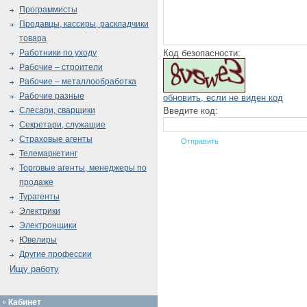
Программисты
Продавцы, кассиры, раскладчики
товара
Код безопасности:
Работники по уходу
Рабочие – строители
Рабочие – металлообработка
Рабочие разные
обновить, если не виден код
Введите код:
Слесари, сварщики
Секретари, служащие
Страховые агенты
Телемаркетинг
Торговые агенты, менеджеры по
продаже
Турагенты
Электрики
Электронщики
Ювелиры
Другие профессии
Ищу работу
Кабинет