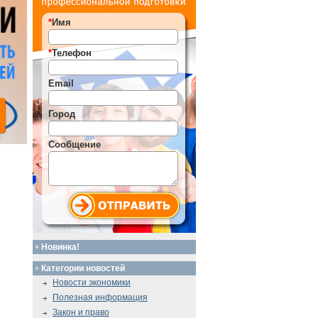
*
Имя
*
Телефон
Email
Город
Сообщение
Новинка!
Категории новостей
Новости экономики
Полезная информация
Закон и право