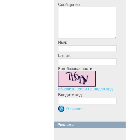
Сообщение:
Имя:
E-mail:
Код безопасности:
обновить, если не виден код
Введите код:
Реклама