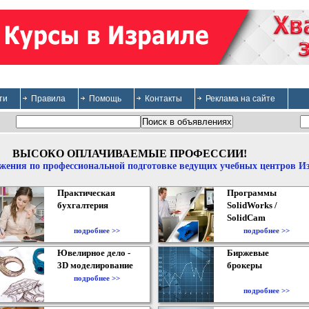
ти
Правила
Помощь
Контакты
Реклама на сайте
ВЫСОКО ОПЛАЧИВАЕМЫЕ ПРОФЕССИИ!
жения по профессиональной подготовке ведущих учебных центров И
Практическая
Программы
бухгалтерия
SolidWorks /
SolidCam
подробнее >>
подробнее >>
Ювелирное дело -
Биржевые
3D моделирование
брокеры
подробнее >>
подробнее >>