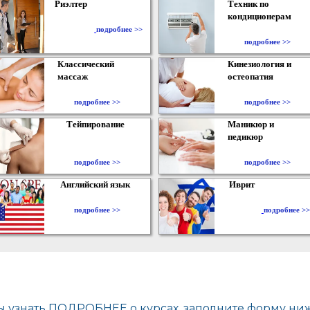
Риэлтер
Техник по
кондиционерам
​
подробнее >>
подробнее >>
Классический
Кинезиология и
массаж
остеопатия
подробнее >>
подробнее >>
Тейпирование
Маникюр и
педикюр
подробнее >>
подробнее >>
Английский язык
Иврит
подробнее >>
подробнее >>