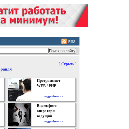
RSS
[ Скрыть ]
зраиля
Программист
WEB / PHP
подробнее >>
Видео/фото-
оператор и
ведущий
подробнее >>