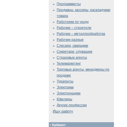
Программисты
Продавцы, кассиры, раскладчики
товара
Работники по уходу
Рабочие – строители
Рабочие – металлообработка
Рабочие разные
Слесари, сварщики
Секретари, служащие
Страховые агенты
Телемаркетинг
Торговые агенты, менеджеры по
продаже
Турагенты
Электрики
Электронщики
Ювелиры
Другие профессии
Ищу работу
Кабинет