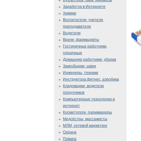
Бухгалтера, банк, финансы
Заработок в Интернете
Химики
Воспитатели, учителя,
преподаватели
Водители
Врачи, фармацевты
Гостиничные работники,
горничные
Домашние работники, уборка
Закройщики, швеи
Инженеры, техники
Инструктора фитнес, аэробика
Кладовщики, водители
погрузчиков
Компьютерные технологии и
интернет
Косметологи, парикмахеры
Медсёстры, массажисты
МЛМ, сетевой маркетинг
Охрана
Повара