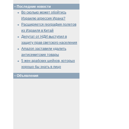
Последние новости
Во сколько может обойтись
Израилю агрессия Ирана?
Расширяется география полетов
из Израиля в Китай
Депутат от НДИ выступил в
защиту прав светского населения
Amazon заставили удалить
антисемитские товары
5 жен арабских шейхов, которых
хорошо бы знать в лицо
Объявления