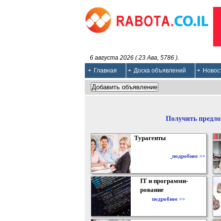
6 августа 2026 ( 23 Ава, 5786 ).
Главная
Доска объявлений
Новос
Получить предло
Турагенты
подробнее >>
IT и программи-
рование
подробнее >>