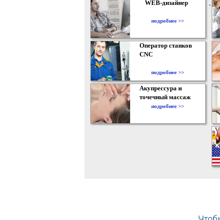
WEB-дизайнер
подробнее >>
Оператор станков
CNC
подробнее >>
Акупрессура и
точечный массаж
подробнее >>