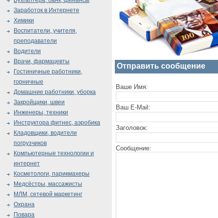
Бухгалтера, банк, финансы
Заработок в Интернете
Химики
Воспитатели, учителя,
преподаватели
Водители
Врачи, фармацевты
Отправить сообщение
Гостиничные работники,
горничные
Ваше Имя:
Домашние работники, уборка
Закройщики, швеи
Ваш E-Mail:
Инженеры, техники
Инструктора фитнес, аэробика
Заголовок:
Кладовщики, водители
погрузчиков
Сообщение:
Компьютерные технологии и
интернет
Косметологи, парикмахеры
Медсёстры, массажисты
МЛМ, сетевой маркетинг
Охрана
Повара