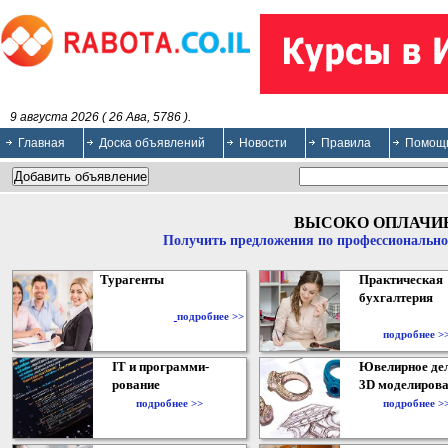
9 августа 2026 ( 26 Ава, 5786 ).
Главная
Доска объявлений
Новости
Правила
Помощ
ВЫСОКО ОПЛАЧИ
Получить предложения по профессионально
Турагенты
Практическая
бухгалтерия
подробнее >>
подробнее >
IT и программи-
Ювелирное дел
рование
3D моделирова
подробнее >>
подробнее >