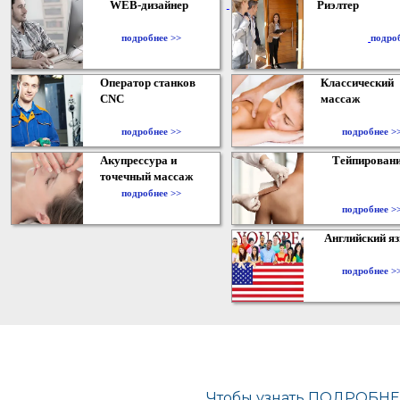
WEB-дизайнер
Риэлтер
​
подробнее >>
подро
Оператор станков
Классический
CNC
массаж
подробнее >>
подробнее >
Акупрессура и
Тейпирован
точечный массаж
подробнее >>
подробнее >
Английский я
подробнее >