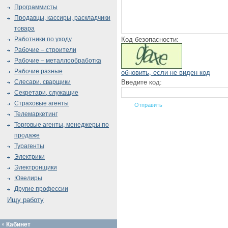
Программисты
Продавцы, кассиры, раскладчики
товара
Код безопасности:
Работники по уходу
Рабочие – строители
Рабочие – металлообработка
Рабочие разные
обновить, если не виден код
Введите код:
Слесари, сварщики
Секретари, служащие
Страховые агенты
Телемаркетинг
Торговые агенты, менеджеры по
продаже
Турагенты
Электрики
Электронщики
Ювелиры
Другие профессии
Ищу работу
Кабинет