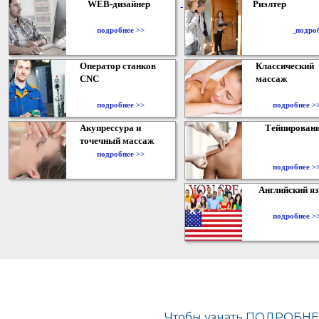
WEB-дизайнер
Риэлтер
​
подробнее >>
подро
Оператор станков
Классический
CNC
массаж
подробнее >>
подробнее >
Акупрессура и
Тейпирован
точечный массаж
подробнее >>
подробнее >
Английский я
подробнее >