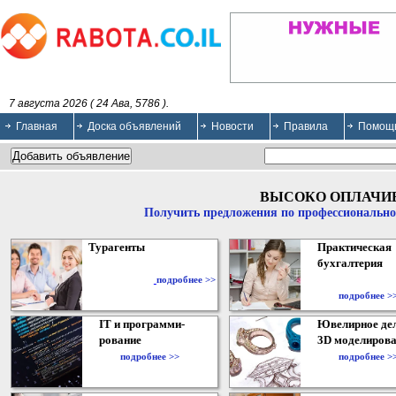
7 августа 2026 ( 24 Ава, 5786 ).
Главная
Доска объявлений
Новости
Правила
Помощ
ВЫСОКО ОПЛАЧИ
Получить предложения по профессионально
Турагенты
Практическая
бухгалтерия
подробнее >>
подробнее >
IT и программи-
Ювелирное дел
рование
3D моделирова
подробнее >>
подробнее >