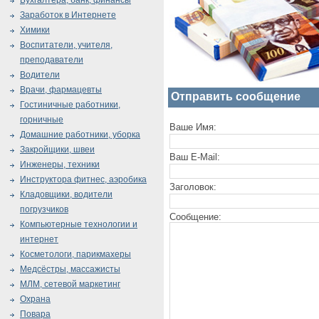
Бухгалтера, банк, финансы
Заработок в Интернете
Химики
Воспитатели, учителя,
преподаватели
Водители
Врачи, фармацевты
Отправить сообщение
Гостиничные работники,
горничные
Ваше Имя:
Домашние работники, уборка
Закройщики, швеи
Ваш E-Mail:
Инженеры, техники
Инструктора фитнес, аэробика
Заголовок:
Кладовщики, водители
погрузчиков
Сообщение:
Компьютерные технологии и
интернет
Косметологи, парикмахеры
Медсёстры, массажисты
МЛМ, сетевой маркетинг
Охрана
Повара