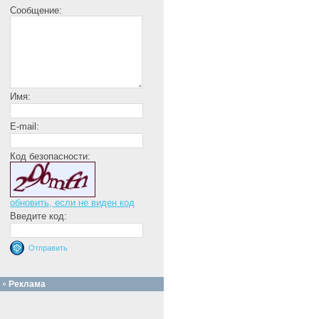
Сообщение:
Имя:
E-mail:
Код безопасности:
обновить, если не виден код
Введите код:
Реклама