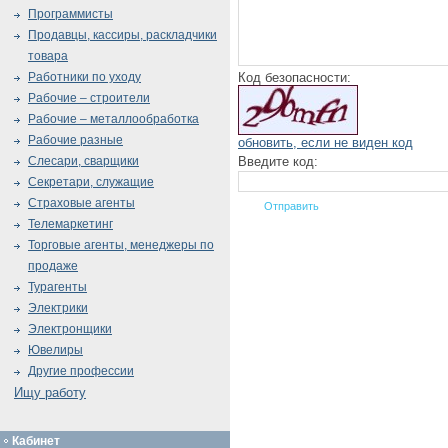
Программисты
Продавцы, кассиры, раскладчики
товара
Код безопасности:
Работники по уходу
Рабочие – строители
Рабочие – металлообработка
Рабочие разные
обновить, если не виден код
Введите код:
Слесари, сварщики
Секретари, служащие
Страховые агенты
Телемаркетинг
Торговые агенты, менеджеры по
продаже
Турагенты
Электрики
Электронщики
Ювелиры
Другие профессии
Ищу работу
Кабинет