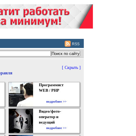
RSS
[ Скрыть ]
зраиля
Программист
WEB / PHP
подробнее >>
Видео/фото-
оператор и
ведущий
подробнее >>