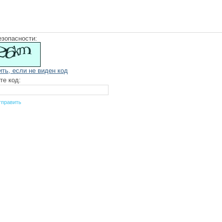
езопасности:
ить, если не виден код
те код: