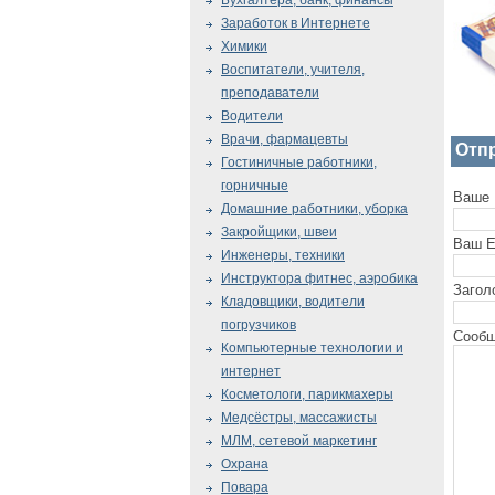
Бухгалтера, банк, финансы
Заработок в Интернете
Химики
Воспитатели, учителя,
преподаватели
Водители
Врачи, фармацевты
Отп
Гостиничные работники,
горничные
Ваше 
Домашние работники, уборка
Закройщики, швеи
Ваш E
Инженеры, техники
Инструктора фитнес, аэробика
Загол
Кладовщики, водители
погрузчиков
Сообщ
Компьютерные технологии и
интернет
Косметологи, парикмахеры
Медсёстры, массажисты
МЛМ, сетевой маркетинг
Охрана
Повара