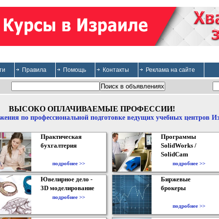
ти
Правила
Помощь
Контакты
Реклама на сайте
ВЫСОКО ОПЛАЧИВАЕМЫЕ ПРОФЕССИИ!
жения по профессиональной подготовке ведущих учебных центров И
Практическая
Программы
бухгалтерия
SolidWorks /
SolidCam
подробнее >>
подробнее >>
Ювелирное дело -
Биржевые
3D моделирование
брокеры
подробнее >>
подробнее >>