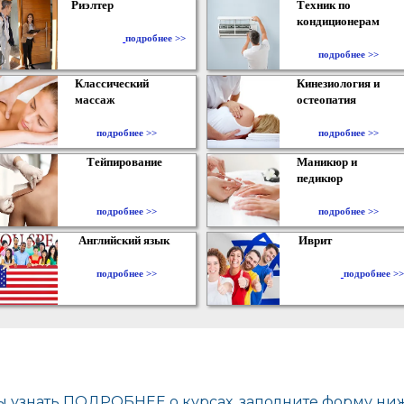
Риэлтер
Техник по
кондиционерам
​
подробнее >>
подробнее >>
Классический
Кинезиология и
массаж
остеопатия
подробнее >>
подробнее >>
Тейпирование
Маникюр и
педикюр
подробнее >>
подробнее >>
Английский язык
Иврит
подробнее >>
подробнее >>