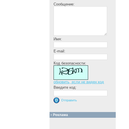
Сообщение:
Имя:
E-mail:
Код безопасности:
обновить, если не виден код
Введите код:
Реклама