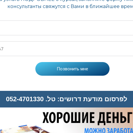
לפרסום מודעת דרושים: טל. 052-4701330