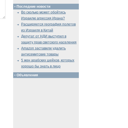
Последние новости
Во сколько может обойтись
Израилю агрессия Ирана?
Расширяется география полетов
из Израиля в Китай
Депутат от НДИ выступил в
защиту прав светского населения
Amazon заставили удалить
антисемитские товары
5 жен арабских шейхов, которых
хорошо бы знать в лицо
Объявления