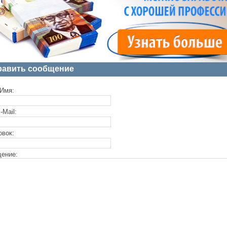
равить сообщение
Имя:
-Mail:
овок:
ение: