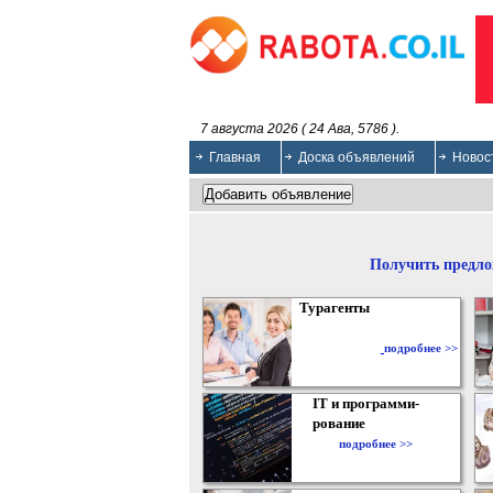
7 августа 2026 ( 24 Ава, 5786 ).
Главная
Доска объявлений
Новос
Получить предло
Турагенты
подробнее >>
IT и программи-
рование
подробнее >>