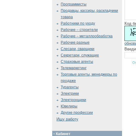
Программисты
Продавцы, кассиры, раскладчики
товара
Код б
Работники по уходу
Рабочие – строители
Рабочие – металлообработка
Рабочие разные
обнов
Введи
Слесари, сварщики
Секретари, служащие
Страховые агенты
Телемаркетинг
Торговые агенты, менеджеры по
продаже
Турагенты
Электрики
Электронщики
Ювелиры
Другие профессии
Ищу работу
Кабинет