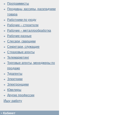
Программисты
Продавцы, кассиры, раскладчики
товара
Работники по уходу
Рабочие – строители
Рабочие – металлообработка
Рабочие разные
Слесари, сварщики
Секретари, служащие
Страховые агенты
Телемаркетинг
Торговые агенты, менеджеры по
продаже
Турагенты
Электрики
Электронщики
Ювелиры
Другие профессии
Ищу работу
Кабинет