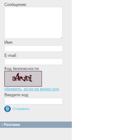
Сообщение:
Имя:
E-mail:
Код безопасности:
обновить, если не виден код
Введите код:
Реклама