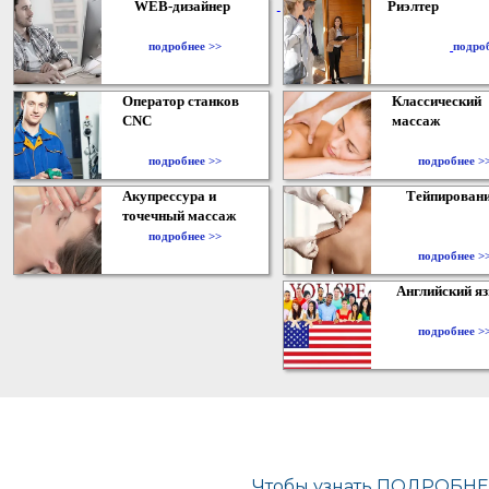
WEB-дизайнер
Риэлтер
​
подробнее >>
подро
Оператор станков
Классический
CNC
массаж
подробнее >>
подробнее >
Акупрессура и
Тейпирован
точечный массаж
подробнее >>
подробнее >
Английский я
подробнее >