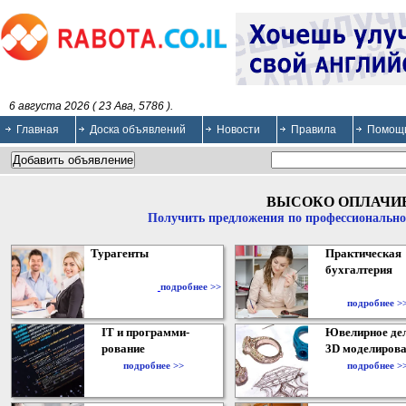
6 августа 2026 ( 23 Ава, 5786 ).
Главная
Доска объявлений
Новости
Правила
Помощ
ВЫСОКО ОПЛАЧИ
Получить предложения по профессионально
Турагенты
Практическая
бухгалтерия
подробнее >>
подробнее >
IT и программи-
Ювелирное дел
рование
3D моделирова
подробнее >>
подробнее >