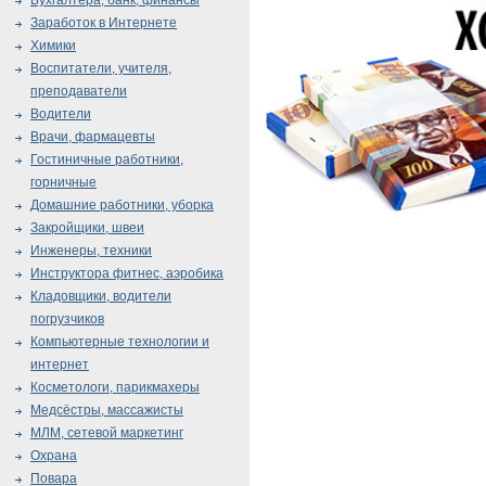
Бухгалтера, банк, финансы
Заработок в Интернете
Химики
Воспитатели, учителя,
преподаватели
Водители
Врачи, фармацевты
Гостиничные работники,
горничные
Домашние работники, уборка
Закройщики, швеи
Инженеры, техники
Инструктора фитнес, аэробика
Кладовщики, водители
погрузчиков
Компьютерные технологии и
интернет
Косметологи, парикмахеры
Медсёстры, массажисты
МЛМ, сетевой маркетинг
Охрана
Повара