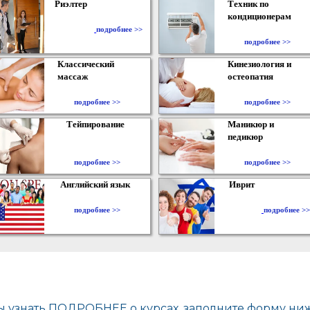
Риэлтер
Техник по
кондиционерам
​
подробнее >>
подробнее >>
Классический
Кинезиология и
массаж
остеопатия
подробнее >>
подробнее >>
Тейпирование
Маникюр и
педикюр
подробнее >>
подробнее >>
Английский язык
Иврит
подробнее >>
подробнее >>