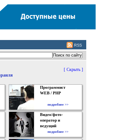
RSS
[ Скрыть ]
зраиля
Программист
WEB / PHP
подробнее >>
Видео/фото-
оператор и
ведущий
подробнее >>