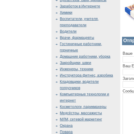
Бухгалтера, банк, финансы
Заработок в Интернете
Химики
Воспитатели, учителя,
преподаватели
Водители
Врачи, фармацевты
Отп
Гостиничные работники,
горничные
Ваше 
Домашние работники, уборка
Закройщики, швеи
Ваш E
Инженеры, техники
Инструктора фитнес, аэробика
Загол
Кладовщики, водители
погрузчиков
Сообщ
Компьютерные технологии и
интернет
Косметологи, парикмахеры
Медсёстры, массажисты
МЛМ, сетевой маркетинг
Охрана
Повара