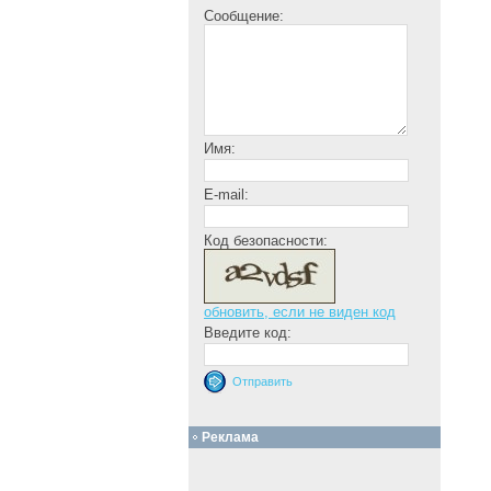
Сообщение:
Имя:
E-mail:
Код безопасности:
обновить, если не виден код
Введите код:
Реклама