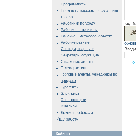
Программисты
Продавцы, кассиры, раскладчики
товара
Код б
Работники по уходу
Рабочие – строители
Рабочие – металлообработка
Рабочие разные
обнов
Введи
Слесари, сварщики
Секретари, служащие
Страховые агенты
Телемаркетинг
Торговые агенты, менеджеры по
продаже
Турагенты
Электрики
Электронщики
Ювелиры
Другие профессии
Ищу работу
Кабинет