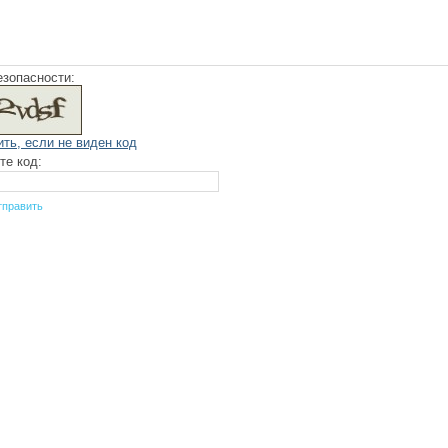
езопасности:
ить, если не виден код
те код: