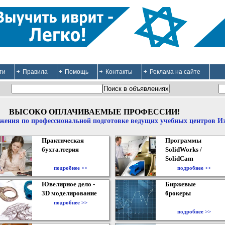
ти
Правила
Помощь
Контакты
Реклама на сайте
ВЫСОКО ОПЛАЧИВАЕМЫЕ ПРОФЕССИИ!
жения по профессиональной подготовке ведущих учебных центров И
Практическая
Программы
бухгалтерия
SolidWorks /
SolidCam
подробнее >>
подробнее >>
Ювелирное дело -
Биржевые
3D моделирование
брокеры
подробнее >>
подробнее >>