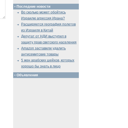
Последние новости
Во сколько может обойтись
Израилю агрессия Ирана?
Расширяется география полетов
из Израиля в Китай
Депутат от НДИ выступил в
защиту прав светского населения
Amazon заставили удалить
антисемитские товары
5 жен арабских шейхов, которых
хорошо бы знать в лицо
Объявления