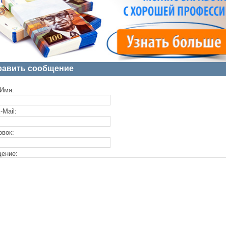
равить сообщение
Имя:
-Mail:
овок:
ение: