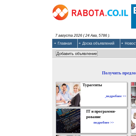
7 августа 2026 ( 24 Ава, 5786 ).
Главная
Доска объявлений
Новос
Получить предло
Турагенты
подробнее >>
IT и программи-
рование
подробнее >>