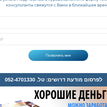
לפרסום מודעת דרושים: טל. 052-4701330