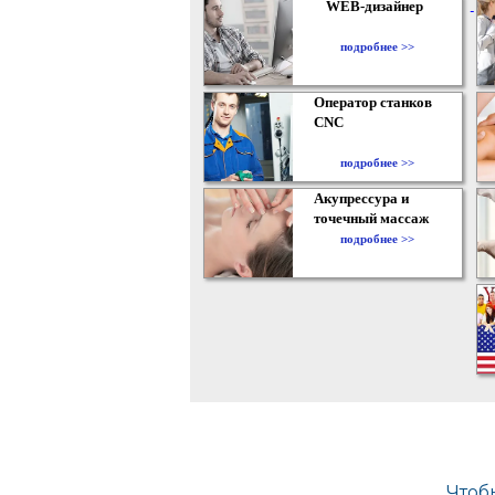
WEB-дизайнер
подробнее >>
Оператор станков
CNC
подробнее >>
Акупрессура и
точечный массаж
подробнее >>