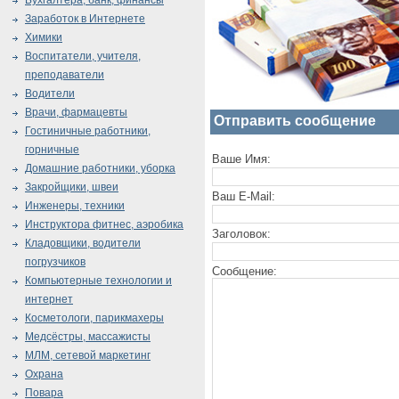
Бухгалтера, банк, финансы
Заработок в Интернете
Химики
Воспитатели, учителя,
преподаватели
Водители
Врачи, фармацевты
Отправить сообщение
Гостиничные работники,
горничные
Ваше Имя:
Домашние работники, уборка
Закройщики, швеи
Ваш E-Mail:
Инженеры, техники
Инструктора фитнес, аэробика
Заголовок:
Кладовщики, водители
погрузчиков
Сообщение:
Компьютерные технологии и
интернет
Косметологи, парикмахеры
Медсёстры, массажисты
МЛМ, сетевой маркетинг
Охрана
Повара