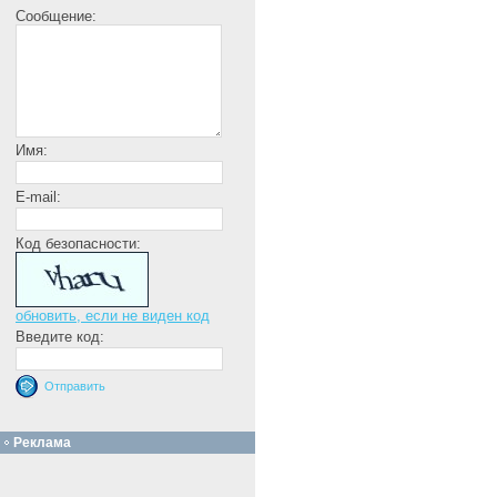
Сообщение:
Имя:
E-mail:
Код безопасности:
обновить, если не виден код
Введите код:
Реклама