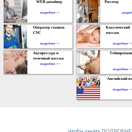
WEB-дизайнер
Риэлтер
​
подробнее >>
подро
Оператор станков
Классический
CNC
массаж
подробнее >>
подробнее >
Акупрессура и
Тейпирован
точечный массаж
подробнее >>
подробнее >
Английский я
подробнее >