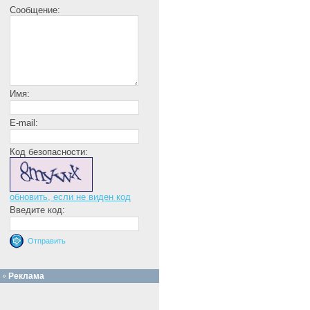
Сообщение:
Имя:
E-mail:
Код безопасности:
обновить, если не виден код
Введите код:
Реклама