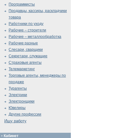
Программисты
Продавцы, кассиры, раскладчики
товара
Работники по уходу
Рабочие – строители
Рабочие – металлообработка
Рабочие разные
Слесари, сварщики
Секретари, служащие
Страховые агенты
Телемаркетинг
Торговые агенты, менеджеры по
продаже
Турагенты
Электрики
Электронщики
Ювелиры
Другие профессии
Ищу работу
Кабинет