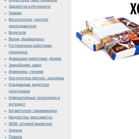
Бухгалтера, банк, финансы
Заработок в Интернете
Химики
Воспитатели, учителя,
преподаватели
Водители
Врачи, фармацевты
Гостиничные работники,
горничные
Домашние работники, уборка
Закройщики, швеи
Инженеры, техники
Инструктора фитнес, аэробика
Кладовщики, водители
погрузчиков
Компьютерные технологии и
интернет
Косметологи, парикмахеры
Медсёстры, массажисты
МЛМ, сетевой маркетинг
Охрана
Повара