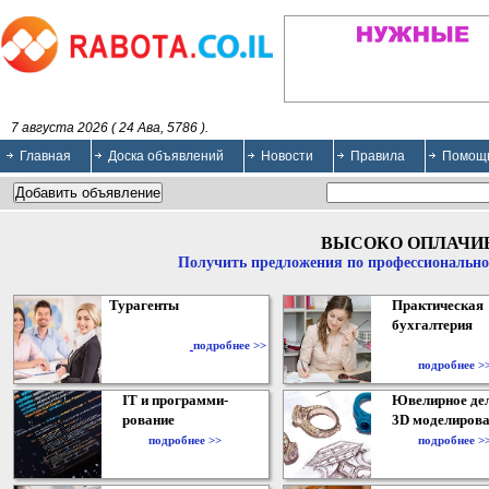
7 августа 2026 ( 24 Ава, 5786 ).
Главная
Доска объявлений
Новости
Правила
Помощ
ВЫСОКО ОПЛАЧИ
Получить предложения по профессионально
Турагенты
Практическая
бухгалтерия
подробнее >>
подробнее >
IT и программи-
Ювелирное дел
рование
3D моделирова
подробнее >>
подробнее >