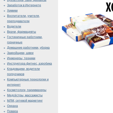
Бухгалтера, банк, финансы
Заработок в Интернете
Химики
Воспитатели, учителя,
преподаватели
Водители
Врачи, фармацевты
Гостиничные работники,
горничные
Домашние работники, уборка
Закройщики, швеи
Инженеры, техники
Инструктора фитнес, аэробика
Кладовщики, водители
погрузчиков
Компьютерные технологии и
интернет
Косметологи, парикмахеры
Медсёстры, массажисты
МЛМ, сетевой маркетинг
Охрана
Повара