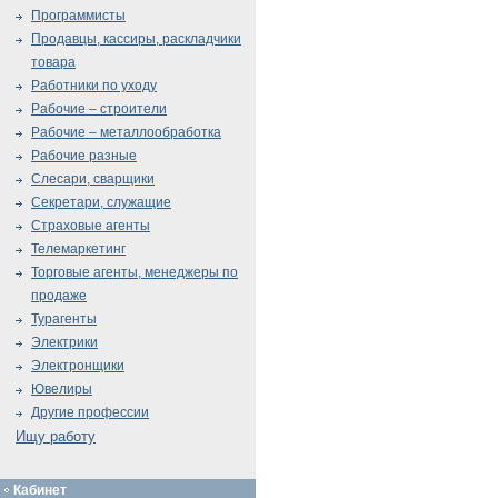
Программисты
Продавцы, кассиры, раскладчики
товара
Работники по уходу
Рабочие – строители
Рабочие – металлообработка
Рабочие разные
Слесари, сварщики
Секретари, служащие
Страховые агенты
Телемаркетинг
Торговые агенты, менеджеры по
продаже
Турагенты
Электрики
Электронщики
Ювелиры
Другие профессии
Ищу работу
Кабинет