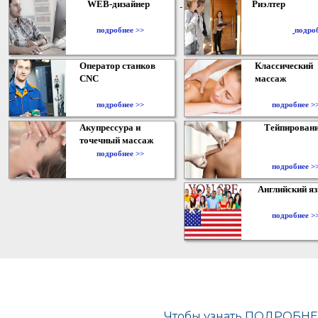
WEB-дизайнер
Риэлтер
​
подробнее >>
подро
Оператор станков
Классический
CNC
массаж
подробнее >>
подробнее >
Акупрессура и
Тейпирован
точечный массаж
подробнее >>
подробнее >
Английский я
подробнее >