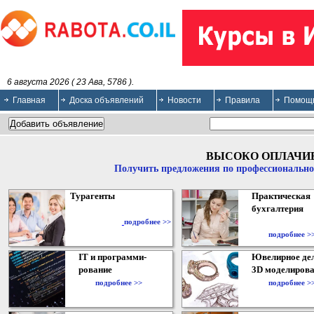
6 августа 2026 ( 23 Ава, 5786 ).
Главная
Доска объявлений
Новости
Правила
Помощ
ВЫСОКО ОПЛАЧИ
Получить предложения по профессионально
Турагенты
Практическая
бухгалтерия
подробнее >>
подробнее >
IT и программи-
Ювелирное дел
рование
3D моделирова
подробнее >>
подробнее >