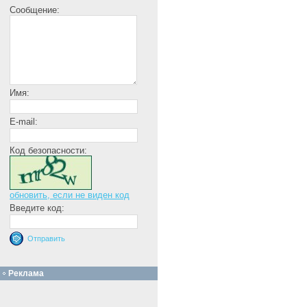
Сообщение:
Имя:
E-mail:
Код безопасности:
обновить, если не виден код
Введите код:
Реклама