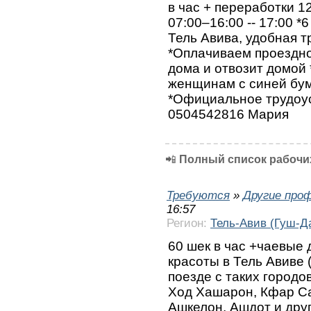
в час + переработки 
07:00–16:00 -- 17:00 *
Тель Авива, удобная 
*Оплачиваем проездной
дома и отвозит домой
женщинам с синей бум
*Официальное трудоус
‪0504542816‬ Мария
📲
Полный список рабочих
Требуются
»
Другие про
16:57
Регион:
Тель-Авив (Гуш-Д
60 шек в час +чаевые 
красоты в Тель Авиве 
поезде с таких городо
Ход Хашарон, Кфар Са
Ашкелон, Ашдот и дру