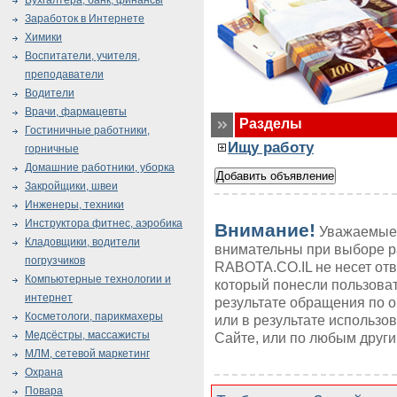
Бухгалтера, банк, финансы
Заработок в Интернете
Химики
Воспитатели, учителя,
преподаватели
Водители
Врачи, фармацевты
Разделы
Гостиничные работники,
Ищу работу
горничные
Домашние работники, уборка
Закройщики, швеи
Инженеры, техники
Инструктора фитнес, аэробика
Внимание!
Уважаемые 
Кладовщики, водители
внимательны при выборе р
погрузчиков
RABOTA.CO.IL не несет от
Компьютерные технологии и
который понесли пользоват
интернет
результате обращения по 
Косметологи, парикмахеры
или в результате использ
Медсёстры, массажисты
Сайте, или по любым друг
МЛМ, сетевой маркетинг
Охрана
Повара