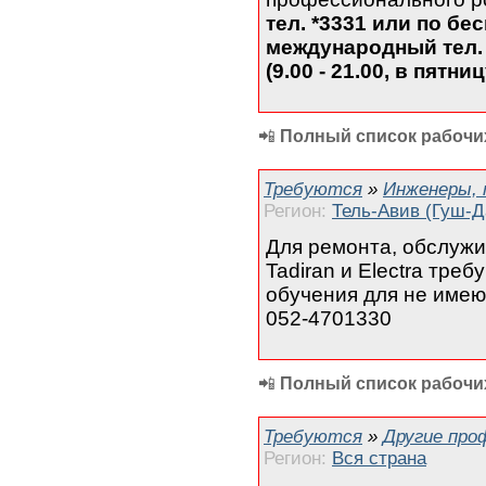
тел. *3331 или по бе
международный тел. 
(9.00 - 21.00, в пятниц
📲
Полный список рабочих
Требуются
»
Инженеры, 
Регион:
Тель-Авив (Гуш-Д
Для ремонта, обслужи
Tadiran и Electra тре
обучения для не имею
052-4701330
📲
Полный список рабочих
Требуются
»
Другие про
Регион:
Вся страна