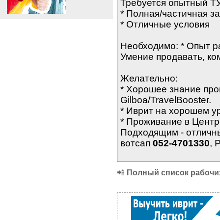
Требуется опытный 
* Полная/частичная з
* Отличные условия
Необходимо: * Опыт ра
Умение продавать, ко
Желательно:
* Хорошее знание пр
Gilboa/TravelBooster.
* Иврит на хорошем у
* Проживание в Центр
Подходящим - отличны
вотсап
052-4701330
, 
📲
Полный список рабочих