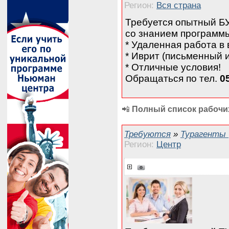
Регион:
Вся страна
Требуется опытный Б
со знанием программ
* Удаленная работа в
* Иврит (письменный 
* Отличные условия!
Обращаться по тел.
05
📲
Полный список рабочих
Требуются
»
Турагенты
Регион:
Центр