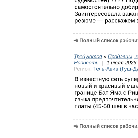
судимостей) ???? Под
самостоятельно добир
Заинтересовала вака
резюме — расскажем 
📲
Полный список рабочих
Требуются
»
Продавцы, к
Написать
|
1 июля 2026 
Регион:
Тель-Авив (Гуш-Д
В известную сеть супе
новый и красивый маг
границе Бат Яма с Ри
языка предпочтительн
платы (45-50 шек в час
📲
Полный список рабочих