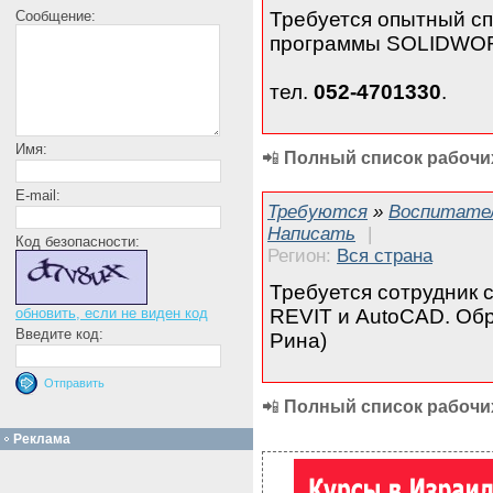
Требуется опытный с
Сообщение:
программы SOLIDWOR
тел.
052-4701330
.
Имя:
📲
Полный список рабочих
E-mail:
Требуются
»
Воспитател
Написать
|
Код безопасности:
Регион:
Вся страна
Требуется сотрудник 
REVIT и AutoCAD. Обр
обновить, если не виден код
Введите код:
Рина)
📲
Полный список рабочих
Реклама