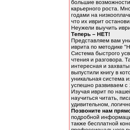
большие возможности
карьерного роста. Мн
годами на низкооплачи
что их иврит останов
Неужели выучить иври
Теперь – НЕТ!
Представляем вам ун
иврита по методике "
Система быстрого усв
чтения и разговора. Т
интересная и захваты
выпустили книгу в ко
уникальная система и
успешно развиваем с 1
Изучая иврит по нашей
научиться читать, пис
удивительном, логично
Позвоните нам прям
подробной информации
также бесплатной кон
профессионального р