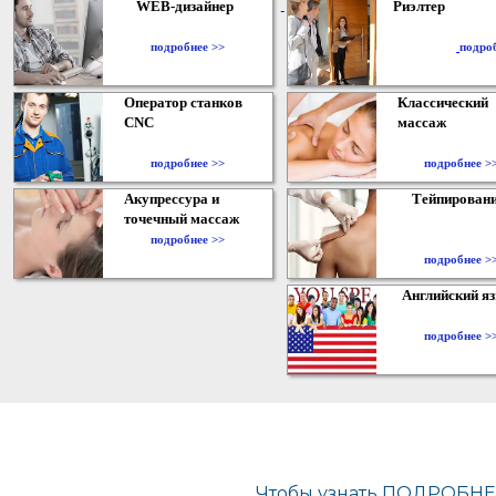
WEB-дизайнер
Риэлтер
​
подробнее >>
подро
Оператор станков
Классический
CNC
массаж
подробнее >>
подробнее >
Акупрессура и
Тейпирован
точечный массаж
подробнее >>
подробнее >
Английский я
подробнее >