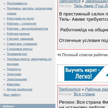
Требуются
»
Закройщики
Программисты
Регион:
Тель-Авив (Гуш-Д
Продавцы, кассиры, раскладчики
В престижный салон п
товара
Тель- Авиве требуютс
Работники по уходу
Рабочие – строители
Рабочие – металлообработка
Работник/ца на общи
Рабочие разные
Слесари, сварщики
Отличные условия по
Секретари, служащие
Страховые агенты
Телемаркетинг
📲
Полный список рабочих
Торговые агенты, менеджеры по
продаже
Турагенты
Электрики
Электронщики
Ювелиры
Требуются
»
Рабочие ра
Другие профессии
Регион:
Вся страна
Ищу работу
Регион: Вся страна Фи
Кабинет
на установку лифтов