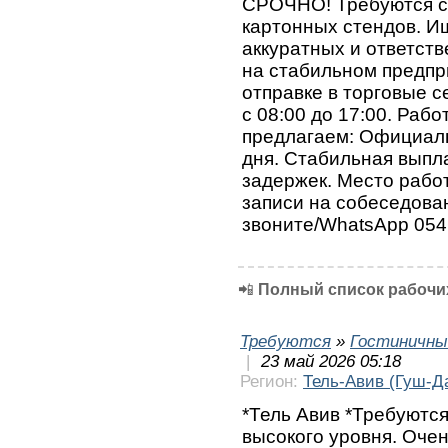
СРОЧНО! Требуются с
картонных стендов. И
аккуратных и ответст
на стабильном предпри
отправке в торговые с
с 08:00 до 17:00. Раб
предлагаем: Официаль
дня. Стабильная выпл
задержек. Место рабо
записи на собеседова
звоните/WhatsApp 054
📲
Полный список рабочих
Требуются
»
Гостиничны
|
23 май 2026 05:18
Регион:
Тель-Авив (Гуш-Д
*Тель Авив *Требуются
высокого уровня. Очен