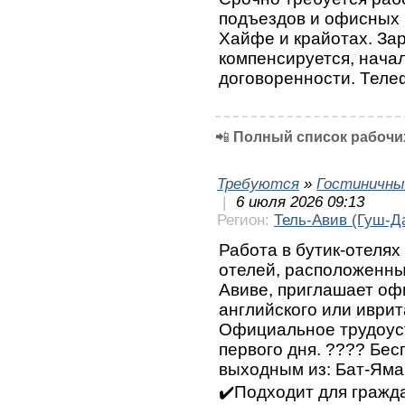
подъездов и офисных 
Хайфе и крайотах. За
компенсируется, начал
договоренности. Теле
📲
Полный список рабочих
Требуются
»
Гостиничны
|
6 июля 2026 09:13
Регион:
Тель-Авив (Гуш-Д
Работа в бутик-отелях 
отелей, расположенны
Авиве, приглашает оф
английского или иври
Официальное трудоус
первого дня. ????️ Бе
выходным из: Бат-Яма
✔️Подходит для граждан, с визой