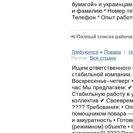
бумагой» и украинцам.
и фамилию * Номер теу
Телефон * Опыт работ
📲
Полный список рабочих
Требуются
»
Повара
|
Н
Регион:
Вся страна
Ищем ответственного 
стабильной компании, 
Воскресенье–четверг 
час Мы предлагаем: 
Стабильную работу в
коллектив ✔ Своеврем
???? Требования: • О
помощником повара —
и аккуратность • Гото
(режимном) объекте •