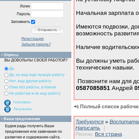
Логин
Начальная зарплата о
Пароль
Запомнить
Имеются подвозки, до
возможность развития 
Регистрация
Забыли пароль?
Наличие водительских
Опросы
Вы должны уметь рабо
ВЫ ДОВОЛЬНЫ СВОЕЙ РАБОТОЙ?
технические навыки.
Да
Да, но ищу еще лучшую работу
Позвоните нам для д
Нет, ищу другую работу
0587085851
Андрей
0
Пока без работы, в поиске
Не работаю и не ищу работу
📲
Полный список рабочих
Ваши предложения
Требуются
»
Воспитател
Будем рады получить Ваши
Написать
|
предложения или замечания по
Регион:
Вся страна
развитию и содержанию сайта.