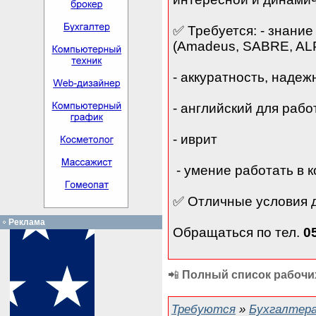
✅ Требуется: - знани
(Amadeus, SABRE, AL
- аккуратность, надеж
- английский для раб
- иврит
- умение работать в 
✅ Отличные условия 
Реклама
Обращаться по тел.
0
📲
Полный список рабочих
Требуются
»
Бухгалтера