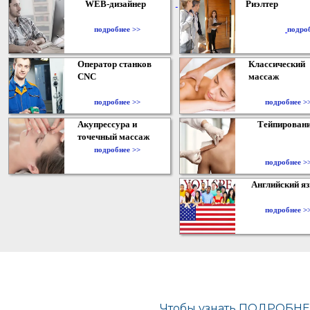
WEB-дизайнер
Риэлтер
​
подробнее >>
подро
Оператор станков
Классический
CNC
массаж
подробнее >>
подробнее >
Акупрессура и
Тейпирован
точечный массаж
подробнее >>
подробнее >
Английский я
подробнее >