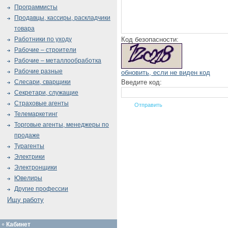
Программисты
Продавцы, кассиры, раскладчики
товара
Код безопасности:
Работники по уходу
Рабочие – строители
Рабочие – металлообработка
Рабочие разные
обновить, если не виден код
Введите код:
Слесари, сварщики
Секретари, служащие
Страховые агенты
Телемаркетинг
Торговые агенты, менеджеры по
продаже
Турагенты
Электрики
Электронщики
Ювелиры
Другие профессии
Ищу работу
Кабинет