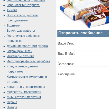
Бухгалтера, банк, финансы
Заработок в Интернете
Химики
Воспитатели, учителя,
преподаватели
Водители
Врачи, фармацевты
Отправить сообщение
Гостиничные работники,
горничные
Ваше Имя:
Домашние работники, уборка
Закройщики, швеи
Ваш E-Mail:
Инженеры, техники
Инструктора фитнес, аэробика
Заголовок:
Кладовщики, водители
погрузчиков
Сообщение:
Компьютерные технологии и
интернет
Косметологи, парикмахеры
Медсёстры, массажисты
МЛМ, сетевой маркетинг
Охрана
Повара