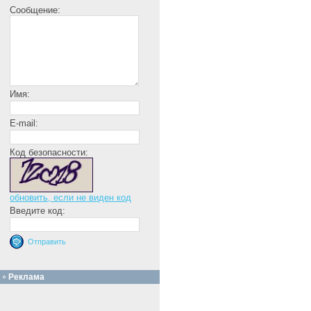
Сообщение:
Имя:
E-mail:
Код безопасности:
обновить, если не виден код
Введите код:
Реклама