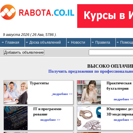
9 августа 2026 ( 26 Ава, 5786 ).
Главная
Доска объявлений
Новости
Правила
Помощ
ВЫСОКО ОПЛАЧИ
Получить предложения по профессионально
Турагенты
Практическая
бухгалтерия
подробнее >>
подробнее >
IT и программи-
Ювелирное дел
рование
3D моделирова
подробнее >>
подробнее >