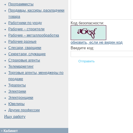
Программисты
Продавцы, кассиры, раскладчики
товара
Код безопасности:
Работники по уходу
Рабочие – строители
Рабочие – металлообработка
Рабочие разные
обновить, если не виден код
Введите код:
Слесари, сварщики
Секретари, служащие
Страховые агенты
Телемаркетинг
Торговые агенты, менеджеры по
продаже
Турагенты
Электрики
Электронщики
Ювелиры
Другие профессии
Ищу работу
Кабинет