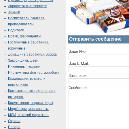
Бухгалтера, банк, финансы
Заработок в Интернете
Химики
Воспитатели, учителя,
преподаватели
Водители
Врачи, фармацевты
Отправить сообщение
Гостиничные работники,
горничные
Ваше Имя:
Домашние работники, уборка
Закройщики, швеи
Ваш E-Mail:
Инженеры, техники
Инструктора фитнес, аэробика
Заголовок:
Кладовщики, водители
погрузчиков
Сообщение:
Компьютерные технологии и
интернет
Косметологи, парикмахеры
Медсёстры, массажисты
МЛМ, сетевой маркетинг
Охрана
Повара