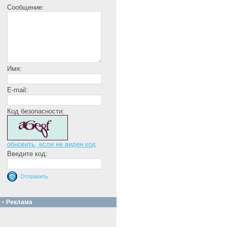
Сообщение:
Имя:
E-mail:
Код безопасности:
обновить, если не виден код
Введите код:
Реклама