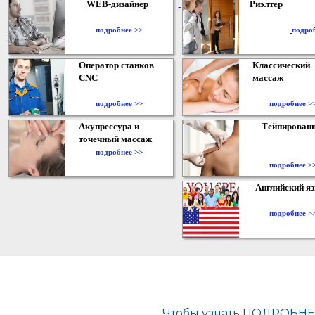
WEB-дизайнер
Риэлтер
​
подробнее >>
подро
Оператор станков
Классический
CNC
массаж
подробнее >>
подробнее >
Акупрессура и
Тейпирован
точечный массаж
подробнее >>
подробнее >
Английский я
подробнее >