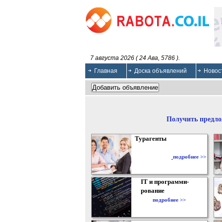
7 августа 2026 ( 24 Ава, 5786 ).
Главная
Доска объявлений
Новос
Получить предло
Турагенты
подробнее >>
IT и программи-
рование
подробнее >>