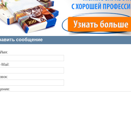
равить сообщение
Имя:
-Mail:
овок:
ение: