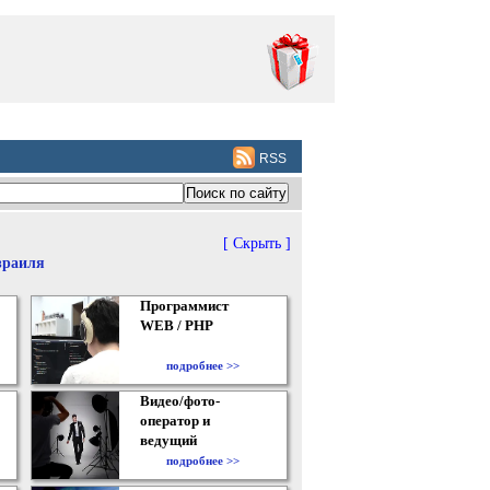
RSS
[ Скрыть ]
зраиля
Программист
WEB / PHP
подробнее >>
Видео/фото-
оператор и
ведущий
подробнее >>