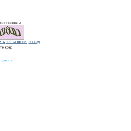
езопасности:
ить, если не виден код
те код: