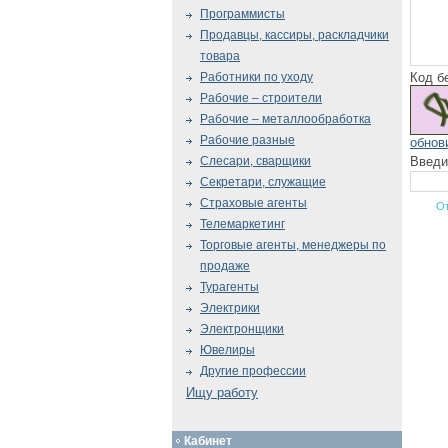
Программисты
Продавцы, кассиры, раскладчики
товара
Код б
Работники по уходу
Рабочие – строители
Рабочие – металлообработка
Рабочие разные
обнов
Введи
Слесари, сварщики
Секретари, служащие
Страховые агенты
Телемаркетинг
Торговые агенты, менеджеры по
продаже
Турагенты
Электрики
Электронщики
Ювелиры
Другие профессии
Ищу работу
Кабинет