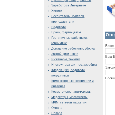
Бухгалтера, банк, финансы
Заработок в Интернете
Химики
Воспитатели, учителя,
преподаватели
Водители
Врачи, фармацевты
Отп
Гостиничные работники,
горничные
Ваше 
Домашние работники, уборка
Закройщики, швеи
Ваш E
Инженеры, техники
Инструктора фитнес, аэробика
Загол
Кладовщики, водители
погрузчиков
Сообщ
Компьютерные технологии и
интернет
Косметологи, парикмахеры
Медсёстры, массажисты
МЛМ, сетевой маркетинг
Охрана
Повара