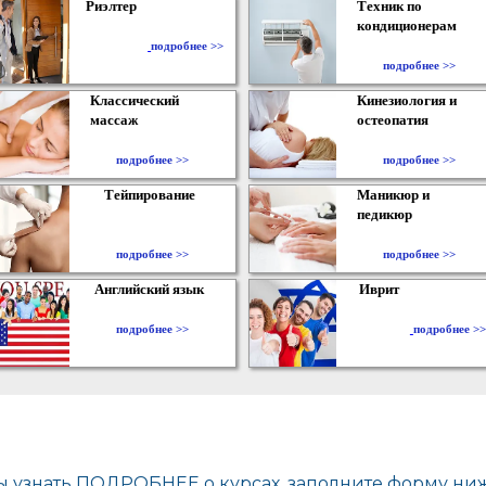
Риэлтер
Техник по
кондиционерам
​
подробнее >>
подробнее >>
Классический
Кинезиология и
массаж
остеопатия
подробнее >>
подробнее >>
Тейпирование
Маникюр и
педикюр
подробнее >>
подробнее >>
Английский язык
Иврит
подробнее >>
подробнее >>