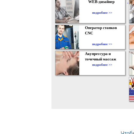
WEB-дизайнер
подробнее >>
Оператор станков
CNC
подробнее >>
Акупрессура и
точечный массаж
подробнее >>