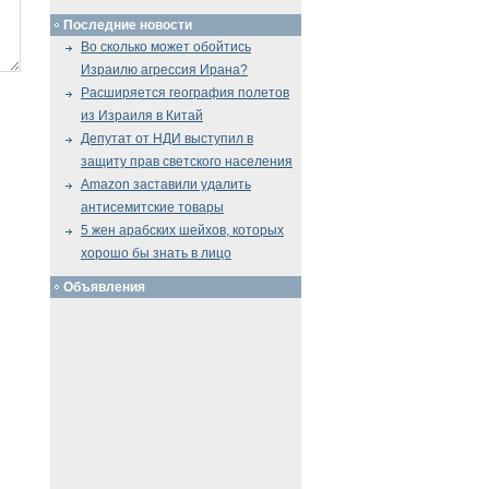
Последние новости
Во сколько может обойтись
Израилю агрессия Ирана?
Расширяется география полетов
из Израиля в Китай
Депутат от НДИ выступил в
защиту прав светского населения
Amazon заставили удалить
антисемитские товары
5 жен арабских шейхов, которых
хорошо бы знать в лицо
Объявления