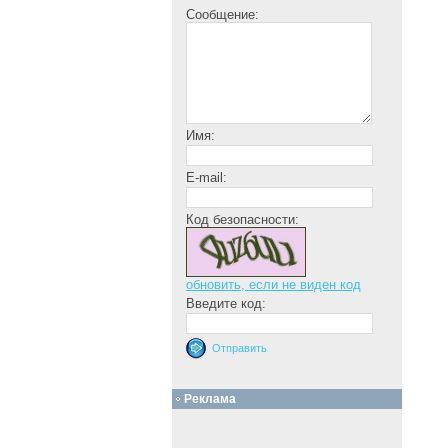
Сообщение:
Имя:
E-mail:
Код безопасности:
обновить, если не виден код
Введите код:
Реклама