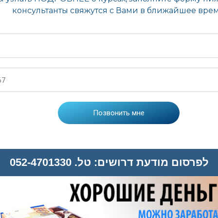
לפרסום מודעת דרושים: טל. 052-4701330