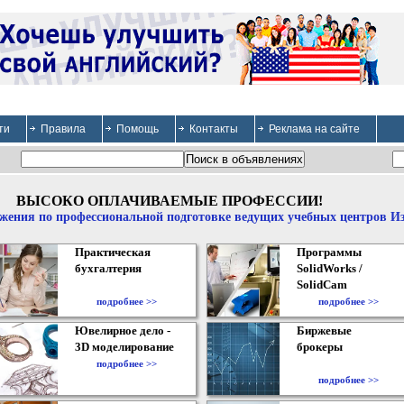
ти
Правила
Помощь
Контакты
Реклама на сайте
ВЫСОКО ОПЛАЧИВАЕМЫЕ ПРОФЕССИИ!
жения по профессиональной подготовке ведущих учебных центров И
Практическая
Программы
бухгалтерия
SolidWorks /
SolidCam
подробнее >>
подробнее >>
Ювелирное дело -
Биржевые
3D моделирование
брокеры
подробнее >>
подробнее >>