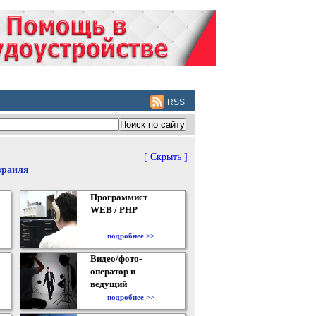
RSS
[ Скрыть ]
зраиля
Программист
WEB / PHP
подробнее >>
Видео/фото-
оператор и
ведущий
подробнее >>