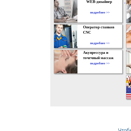
WEB-дизайнер
подробнее >>
Оператор станков
CNC
подробнее >>
Акупрессура и
точечный массаж
подробнее >>