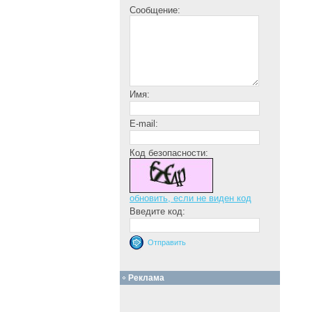
Сообщение:
Имя:
E-mail:
Код безопасности:
обновить, если не виден код
Введите код:
Реклама