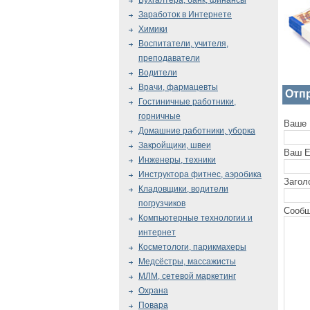
Бухгалтера, банк, финансы
Заработок в Интернете
Химики
Воспитатели, учителя,
преподаватели
Водители
Врачи, фармацевты
Отп
Гостиничные работники,
горничные
Ваше 
Домашние работники, уборка
Закройщики, швеи
Ваш E
Инженеры, техники
Инструктора фитнес, аэробика
Загол
Кладовщики, водители
погрузчиков
Сообщ
Компьютерные технологии и
интернет
Косметологи, парикмахеры
Медсёстры, массажисты
МЛМ, сетевой маркетинг
Охрана
Повара