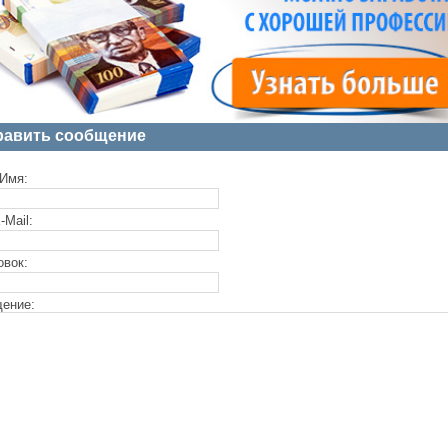
равить сообщение
Имя:
-Mail:
овок:
ение: