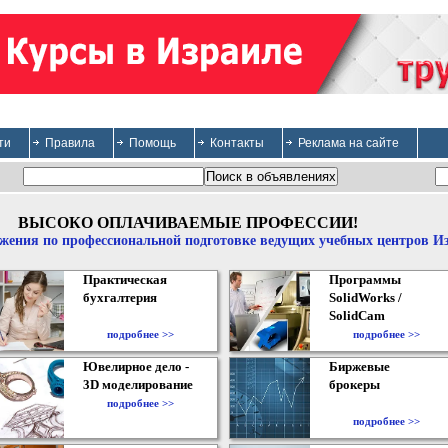
ти
Правила
Помощь
Контакты
Реклама на сайте
ВЫСОКО ОПЛАЧИВАЕМЫЕ ПРОФЕССИИ!
жения по профессиональной подготовке ведущих учебных центров И
Практическая
Программы
бухгалтерия
SolidWorks /
SolidCam
подробнее >>
подробнее >>
Ювелирное дело -
Биржевые
3D моделирование
брокеры
подробнее >>
подробнее >>