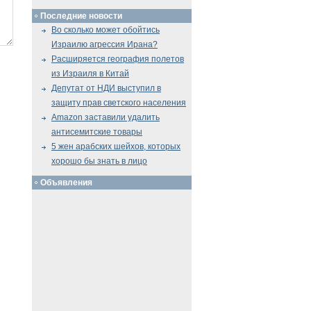
Последние новости
Во сколько может обойтись
Израилю агрессия Ирана?
Расширяется география полетов
из Израиля в Китай
Депутат от НДИ выступил в
защиту прав светского населения
Amazon заставили удалить
антисемитские товары
5 жен арабских шейхов, которых
хорошо бы знать в лицо
Объявления