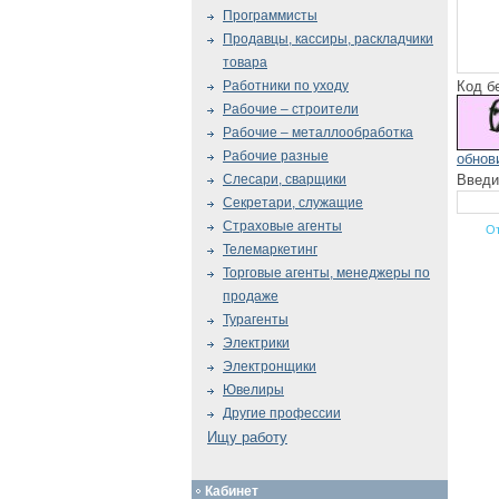
Программисты
Продавцы, кассиры, раскладчики
товара
Код б
Работники по уходу
Рабочие – строители
Рабочие – металлообработка
Рабочие разные
обнов
Введи
Слесари, сварщики
Секретари, служащие
Страховые агенты
Телемаркетинг
Торговые агенты, менеджеры по
продаже
Турагенты
Электрики
Электронщики
Ювелиры
Другие профессии
Ищу работу
Кабинет