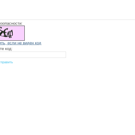
езопасности:
ить, если не виден код
те код: