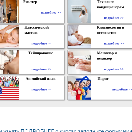
Риэлтер
Техник по
кондиционерам
​
подробнее >>
подробнее >>
Классический
Кинезиология и
массаж
остеопатия
подробнее >>
подробнее >>
Тейпирование
Маникюр и
педикюр
подробнее >>
подробнее >>
Английский язык
Иврит
подробнее >>
подробнее >>