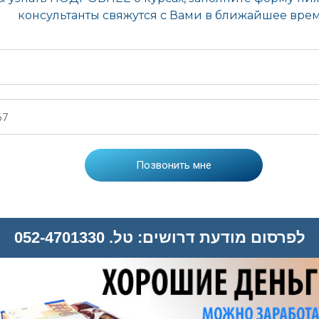
לפרסום מודעת דרושים: טל. 052-4701330