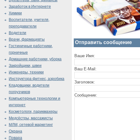
Бухгалтера, банк, финансы
Заработок в Интернете
Химики
Воспитатели, учителя,
преподаватели
Водители
Врачи, фармацевты
Отправить сообщение
Гостиничные работники,
горничные
Ваше Имя:
Домашние работники, уборка
Закройщики, швеи
Ваш E-Mail:
Инженеры, техники
Инструктора фитнес, аэробика
Заголовок:
Кладовщики, водители
погрузчиков
Сообщение:
Компьютерные технологии и
интернет
Косметологи, парикмахеры
Медсёстры, массажисты
МЛМ, сетевой маркетинг
Охрана
Повара