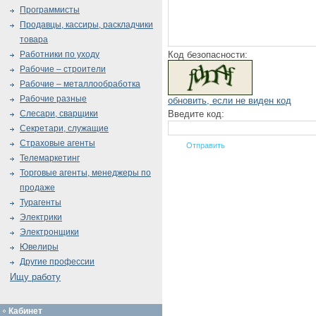
Программисты
Продавцы, кассиры, раскладчики
товара
Код безопасности:
Работники по уходу
Рабочие – строители
Рабочие – металлообработка
Рабочие разные
обновить, если не виден код
Введите код:
Слесари, сварщики
Секретари, служащие
Страховые агенты
Телемаркетинг
Торговые агенты, менеджеры по
продаже
Турагенты
Электрики
Электронщики
Ювелиры
Другие профессии
Ищу работу
Кабинет