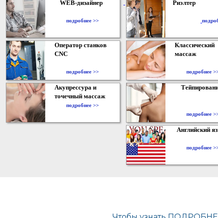
WEB-дизайнер
Риэлтер
​
подробнее >>
подро
Оператор станков
Классический
CNC
массаж
подробнее >>
подробнее >
Акупрессура и
Тейпирован
точечный массаж
подробнее >>
подробнее >
Английский я
подробнее >