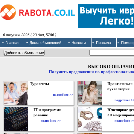
6 августа 2026 ( 23 Ава, 5786 ).
Главная
Доска объявлений
Новости
Правила
Помощ
ВЫСОКО ОПЛАЧИ
Получить предложения по профессионально
Турагенты
Практическая
бухгалтерия
подробнее >>
подробнее >
IT и программи-
Ювелирное дел
рование
3D моделирова
подробнее >>
подробнее >