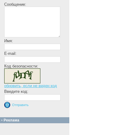
Сообщение:
Имя:
E-mail:
Код безопасности:
обновить, если не виден код
Введите код:
Реклама