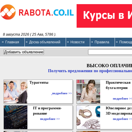
8 августа 2026 ( 25 Ава, 5786 ).
Главная
Доска объявлений
Новости
Правила
Помощ
ВЫСОКО ОПЛАЧИ
Получить предложения по профессионально
Турагенты
Практическая
бухгалтерия
подробнее >>
подробнее >
IT и программи-
Ювелирное дел
рование
3D моделирова
подробнее >>
подробнее >