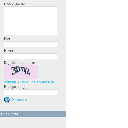
Сообщение:
Имя:
E-mail:
Код безопасности:
обновить, если не виден код
Введите код:
Реклама