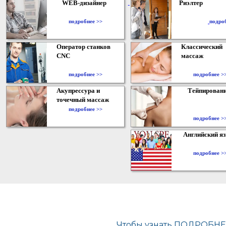
WEB-дизайнер
Риэлтер
​
подробнее >>
подро
Оператор станков
Классический
CNC
массаж
подробнее >>
подробнее >
Акупрессура и
Тейпирован
точечный массаж
подробнее >>
подробнее >
Английский я
подробнее >