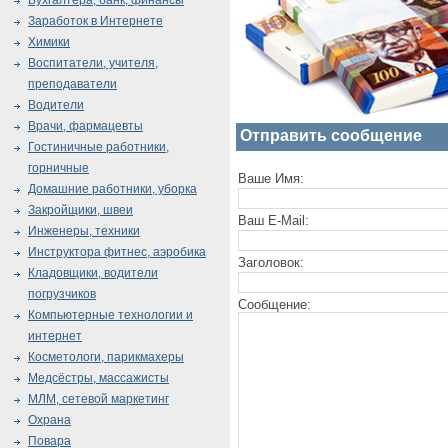
Бухгалтера, банк, финансы
Заработок в Интернете
Химики
Воспитатели, учителя,
преподаватели
Водители
Врачи, фармацевты
Отправить сообщение
Гостиничные работники,
горничные
Ваше Имя:
Домашние работники, уборка
Закройщики, швеи
Ваш E-Mail:
Инженеры, техники
Инструктора фитнес, аэробика
Заголовок:
Кладовщики, водители
погрузчиков
Сообщение:
Компьютерные технологии и
интернет
Косметологи, парикмахеры
Медсёстры, массажисты
МЛМ, сетевой маркетинг
Охрана
Повара