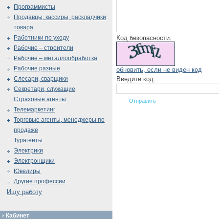
Программисты
Продавцы, кассиры, раскладчики
товара
Код безопасности:
Работники по уходу
Рабочие – строители
Рабочие – металлообработка
Рабочие разные
обновить, если не виден код
Введите код:
Слесари, сварщики
Секретари, служащие
Страховые агенты
Телемаркетинг
Торговые агенты, менеджеры по
продаже
Турагенты
Электрики
Электронщики
Ювелиры
Другие профессии
Ищу работу
Кабинет