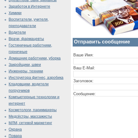
Бухгалтера, банк, финансы
Заработок в Интернете
Химики
Воспитатели, учителя,
преподаватели
Водители
Врачи, фармацевты
Отправить сообщение
Гостиничные работники,
горничные
Ваше Имя:
Домашние работники, уборка
Закройщики, швеи
Ваш E-Mail:
Инженеры, техники
Инструктора фитнес, аэробика
Заголовок:
Кладовщики, водители
погрузчиков
Сообщение:
Компьютерные технологии и
интернет
Косметологи, парикмахеры
Медсёстры, массажисты
МЛМ, сетевой маркетинг
Охрана
Повара