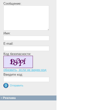
Сообщение:
Имя:
E-mail:
Код безопасности:
обновить, если не виден код
Введите код:
Реклама