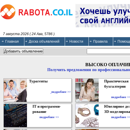
7 августа 2026 ( 24 Ава, 5786 ).
Главная
Доска объявлений
Новости
Правила
Помощ
ВЫСОКО ОПЛАЧИ
Получить предложения по профессионально
Турагенты
Практическая
бухгалтерия
подробнее >>
подробнее >
IT и программи-
Ювелирное дел
рование
3D моделирова
подробнее >>
подробнее >