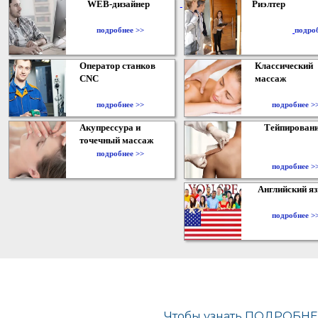
WEB-дизайнер
Риэлтер
​
подробнее >>
подро
Оператор станков
Классический
CNC
массаж
подробнее >>
подробнее >
Акупрессура и
Тейпирован
точечный массаж
подробнее >>
подробнее >
Английский я
подробнее >