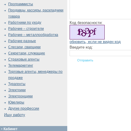
Программисты
Продавцы, кассиры, раскладчики
товара
Код безопасности:
Работники по уходу
Рабочие – строители
Рабочие – металлообработка
Рабочие разные
обновить, если не виден код
Введите код:
Слесари, сварщики
Секретари, служащие
Страховые агенты
Телемаркетинг
Торговые агенты, менеджеры по
продаже
Турагенты
Электрики
Электронщики
Ювелиры
Другие профессии
Ищу работу
Кабинет