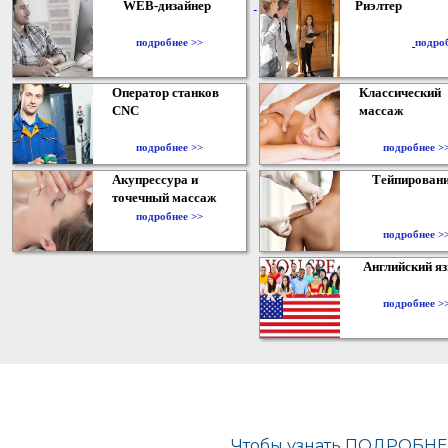
WEB-дизайнер
Риэлтер
​
подробнее >>
подро
Оператор станков
Классический
CNC
массаж
подробнее >>
подробнее >
Акупрессура и
Тейпирован
точечный массаж
подробнее >>
подробнее >
Английский я
подробнее >