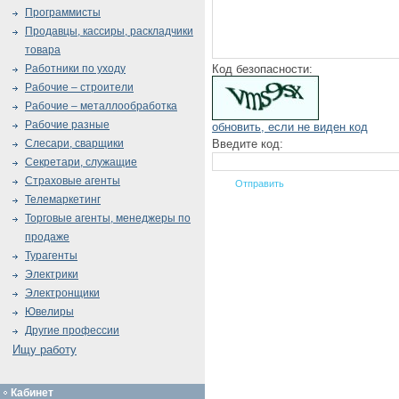
Программисты
Продавцы, кассиры, раскладчики
товара
Код безопасности:
Работники по уходу
Рабочие – строители
Рабочие – металлообработка
Рабочие разные
обновить, если не виден код
Введите код:
Слесари, сварщики
Секретари, служащие
Страховые агенты
Телемаркетинг
Торговые агенты, менеджеры по
продаже
Турагенты
Электрики
Электронщики
Ювелиры
Другие профессии
Ищу работу
Кабинет