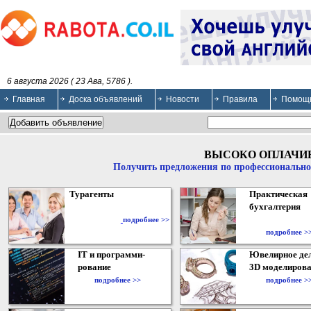
6 августа 2026 ( 23 Ава, 5786 ).
Главная
Доска объявлений
Новости
Правила
Помощ
ВЫСОКО ОПЛАЧИ
Получить предложения по профессионально
Турагенты
Практическая
бухгалтерия
подробнее >>
подробнее >
IT и программи-
Ювелирное дел
рование
3D моделирова
подробнее >>
подробнее >