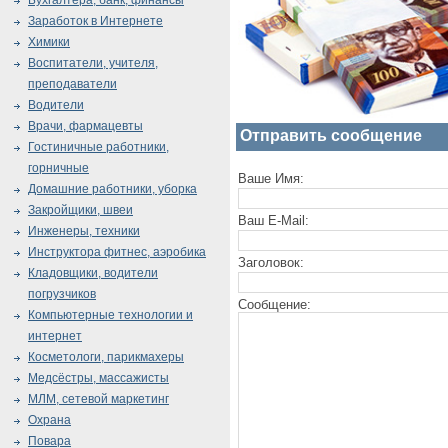
Бухгалтера, банк, финансы
Заработок в Интернете
Химики
Воспитатели, учителя,
преподаватели
Водители
Врачи, фармацевты
Отправить сообщение
Гостиничные работники,
горничные
Ваше Имя:
Домашние работники, уборка
Закройщики, швеи
Ваш E-Mail:
Инженеры, техники
Инструктора фитнес, аэробика
Заголовок:
Кладовщики, водители
погрузчиков
Сообщение:
Компьютерные технологии и
интернет
Косметологи, парикмахеры
Медсёстры, массажисты
МЛМ, сетевой маркетинг
Охрана
Повара