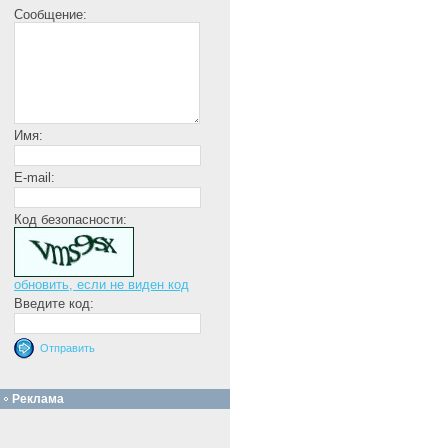
Сообщение:
Имя:
E-mail:
Код безопасности:
обновить, если не виден код
Введите код:
Реклама