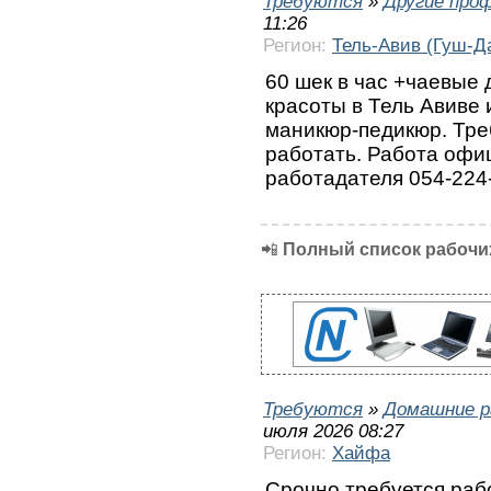
Требуются
»
Другие про
11:26
Регион:
Тель-Авив (Гуш-Д
60 шек в час +чаевые 
красоты в Тель Авиве
маникюр-педикюр. Тре
работать. Работа офи
работадателя 054-224
📲
Полный список рабочих
Требуются
»
Домашние р
июля 2026 08:27
Регион:
Хайфа
Срочно требуется раб