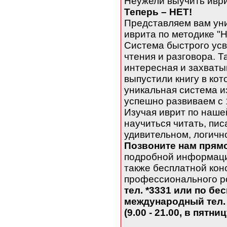
Неужели выучить иври
Теперь – НЕТ!
Представляем вам ун
иврита по методике "
Система быстрого усв
чтения и разговора. Т
интересная и захваты
выпустили книгу в ко
уникальная система и
успешно развиваем с 1
Изучая иврит по нашей
научиться читать, пис
удивительном, логично
Позвоните нам прям
подробной информации
также бесплатной кон
профессионального р
тел. *3331 или по бе
международный тел. 
(9.00 - 21.00, в пятниц