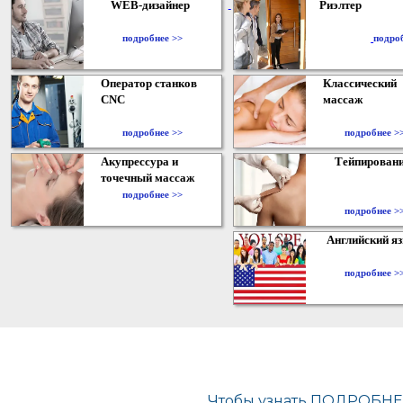
WEB-дизайнер
Риэлтер
​
подробнее >>
подро
Оператор станков
Классический
CNC
массаж
подробнее >>
подробнее >
Акупрессура и
Тейпирован
точечный массаж
подробнее >>
подробнее >
Английский я
подробнее >