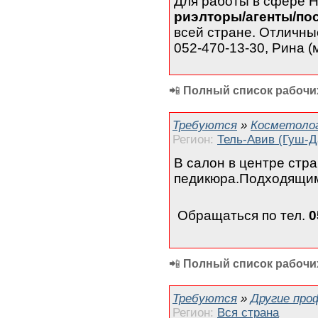
Для работы в сфере
риэлторы/агенты/по
всей стране. Отличны
052-470-13-30, Рина (
📲
Полный список рабочих
Требуются
»
Косметолог
Регион:
Тель-Авив (Гуш-Д
В салон в центре стр
педикюра.Подходящим
Обращаться по тел.
0
📲
Полный список рабочих
Требуются
»
Другие про
Регион:
Вся страна