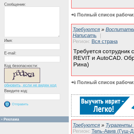
Сообщение:
📲
Полный список рабочих
Требуются
»
Воспитател
Написать
|
Имя:
Регион:
Вся страна
Требуется сотрудник 
E-mail:
REVIT и AutoCAD. Обр
Рина)
Код безопасности:
📲
Полный список рабочих
обновить, если не виден код
Введите код:
Реклама
Требуются
»
Турагенты
Регион:
Тель-Авив (Гуш-Д