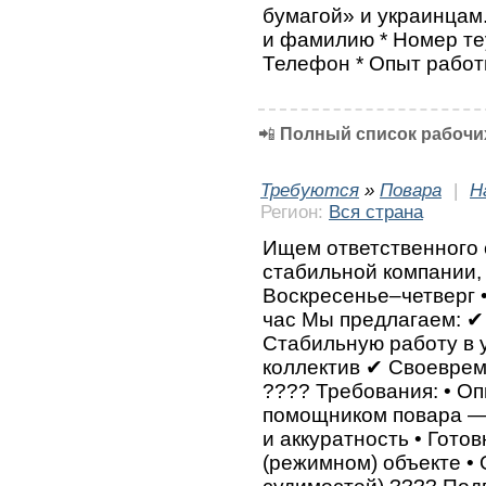
бумагой» и украинцам.
и фамилию * Номер теу
Телефон * Опыт работ
📲
Полный список рабочих
Требуются
»
Повара
|
Н
Регион:
Вся страна
Ищем ответственного 
стабильной компании, 
Воскресенье–четверг 
час Мы предлагаем: 
Стабильную работу в
коллектив ✔ Своеврем
???? Требования: • О
помощником повара —
и аккуратность • Гото
(режимном) объекте •