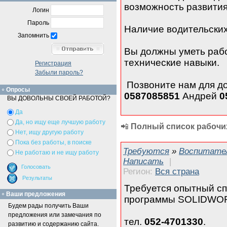
возможность развития 
Логин
Пароль
Наличие водительских
Запомнить
Вы должны уметь рабо
технические навыки.
Регистрация
Забыли пароль?
Позвоните нам для д
Опросы
0587085851
Андрей
0
ВЫ ДОВОЛЬНЫ СВОЕЙ РАБОТОЙ?
Да
Да, но ищу еще лучшую работу
📲
Полный список рабочих
Нет, ищу другую работу
Пока без работы, в поиске
Требуются
»
Воспитател
Не работаю и не ищу работу
Написать
|
Регион:
Вся страна
Требуется опытный с
Ваши предложения
программы SOLIDWOR
Будем рады получить Ваши
предложения или замечания по
тел.
052-4701330
.
развитию и содержанию сайта.