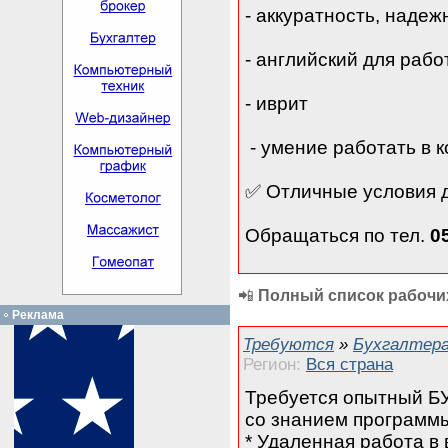
- аккуратность, надеж
- английский для раб
- иврит
- умение работать в 
✅ Отличные условия 
Обращаться по тел.
0
📲
Полный список рабочих
Реклама
Требуются
»
Бухгалтера
Регион:
Вся страна
Требуется опытный Б
со знанием программ
* Удаленная работа в