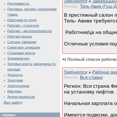
Требуются
»
Закройщики
Программисты
Регион:
Тель-Авив (Гуш-Д
Продавцы, кассиры, раскладчики
В престижный салон п
товара
Тель- Авиве требуютс
Работники по уходу
Рабочие – строители
Рабочие – металлообработка
Работник/ца на общи
Рабочие разные
Слесари, сварщики
Отличные условия по
Секретари, служащие
Страховые агенты
Телемаркетинг
📲
Полный список рабочих
Торговые агенты, менеджеры по
продаже
Требуются
»
Рабочие ра
Турагенты
Регион:
Вся страна
Электрики
Регион: Вся страна Фи
Электронщики
на установку лифтов
Ювелиры
Другие профессии
Начальная зарплата о
Ищу работу
Имеются подвозки, до
Кабинет