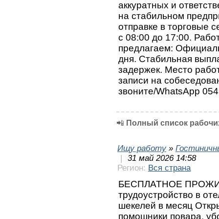
аккуратных и ответст
на стабильном предпри
отправке в торговые с
с 08:00 до 17:00. Раб
предлагаем: Официаль
дня. Стабильная выпл
задержек. Место рабо
записи на собеседова
звоните/WhatsApp 054
📲
Полный список рабочих
Ищу работу
»
Гостиничн
|
31 май 2026 14:58
Регион:
Вся страна
БЕСПЛАТНОЕ ПРОЖ
трудоустройство в оте
шекелей в месяц Откр
помошники повара, уб