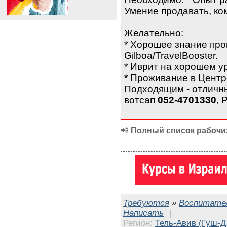
Умение продавать, ко
Желательно:
* Хорошее знание пр
Gilboa/TravelBooster.
* Иврит на хорошем у
* Проживание в Центр
Подходящим - отличны
вотсап
052-4701330
, 
📲
Полный список рабочих
Требуются
»
Воспитател
Написать
|
Регион:
Тель-Авив (Гуш-Д