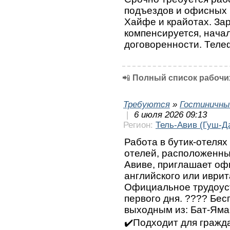
подъездов и офисных 
Хайфе и крайотах. За
компенсируется, начал
договоренности. Теле
📲
Полный список рабочих
Требуются
»
Гостиничны
|
6 июля 2026 09:13
Регион:
Тель-Авив (Гуш-Д
Работа в бутик-отелях 
отелей, расположенны
Авиве, приглашает оф
английского или иври
Официальное трудоус
первого дня. ????️ Бе
выходным из: Бат-Яма
✔️Подходит для граждан, с визой