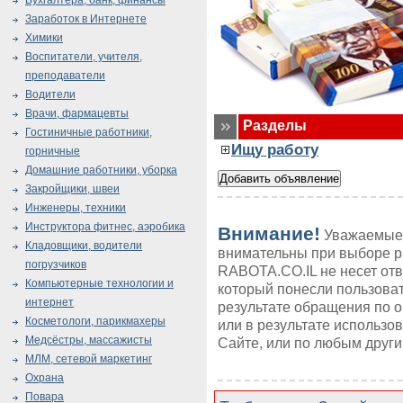
Бухгалтера, банк, финансы
Заработок в Интернете
Химики
Воспитатели, учителя,
преподаватели
Водители
Врачи, фармацевты
Разделы
Гостиничные работники,
Ищу работу
горничные
Домашние работники, уборка
Закройщики, швеи
Инженеры, техники
Инструктора фитнес, аэробика
Внимание!
Уважаемые 
Кладовщики, водители
внимательны при выборе р
погрузчиков
RABOTA.CO.IL не несет от
Компьютерные технологии и
который понесли пользоват
интернет
результате обращения по 
Косметологи, парикмахеры
или в результате использ
Медсёстры, массажисты
Сайте, или по любым друг
МЛМ, сетевой маркетинг
Охрана
Повара