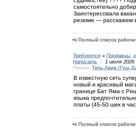
судимостей) ???? Под
самостоятельно добир
Заинтересовала вака
резюме — расскажем 
📲
Полный список рабочих
Требуются
»
Продавцы, к
Написать
|
1 июля 2026 
Регион:
Тель-Авив (Гуш-Д
В известную сеть супе
новый и красивый маг
границе Бат Яма с Ри
языка предпочтительн
платы (45-50 шек в час
📲
Полный список рабочих