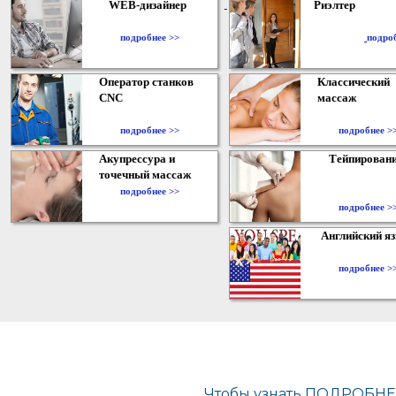
WEB-дизайнер
Риэлтер
​
подробнее >>
подро
Оператор станков
Классический
CNC
массаж
подробнее >>
подробнее >
Акупрессура и
Тейпирован
точечный массаж
подробнее >>
подробнее >
Английский я
подробнее >