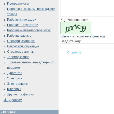
Программисты
Продавцы, кассиры, раскладчики
товара
Код безопасности:
Работники по уходу
Рабочие – строители
Рабочие – металлообработка
Рабочие разные
обновить, если не виден код
Введите код:
Слесари, сварщики
Секретари, служащие
Страховые агенты
Телемаркетинг
Торговые агенты, менеджеры по
продаже
Турагенты
Электрики
Электронщики
Ювелиры
Другие профессии
Ищу работу
Кабинет