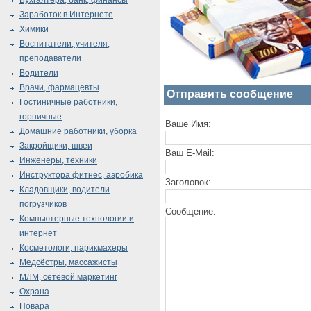
Бухгалтера, банк, финансы
Заработок в Интернете
Химики
Воспитатели, учителя,
преподаватели
Водители
Врачи, фармацевты
Отправить сообщение
Гостиничные работники,
горничные
Ваше Имя:
Домашние работники, уборка
Закройщики, швеи
Ваш E-Mail:
Инженеры, техники
Инструктора фитнес, аэробика
Заголовок:
Кладовщики, водители
погрузчиков
Сообщение:
Компьютерные технологии и
интернет
Косметологи, парикмахеры
Медсёстры, массажисты
МЛМ, сетевой маркетинг
Охрана
Повара