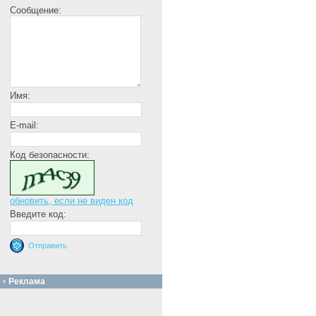
Сообщение:
Имя:
E-mail:
Код безопасности:
обновить, если не виден код
Введите код:
Реклама