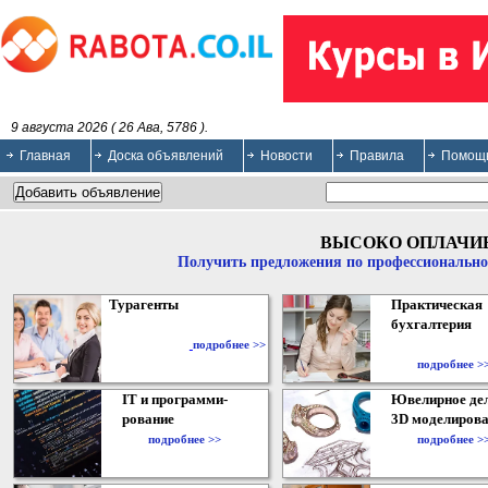
9 августа 2026 ( 26 Ава, 5786 ).
Главная
Доска объявлений
Новости
Правила
Помощ
ВЫСОКО ОПЛАЧИ
Получить предложения по профессионально
Турагенты
Практическая
бухгалтерия
подробнее >>
подробнее >
IT и программи-
Ювелирное дел
рование
3D моделирова
подробнее >>
подробнее >