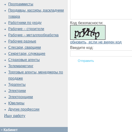
Программисты
Продавцы, кассиры, раскладчики
товара
Код безопасности:
Работники по уходу
Рабочие – строители
Рабочие – металлообработка
Рабочие разные
обновить, если не виден код
Введите код:
Слесари, сварщики
Секретари, служащие
Страховые агенты
Телемаркетинг
Торговые агенты, менеджеры по
продаже
Турагенты
Электрики
Электронщики
Ювелиры
Другие профессии
Ищу работу
Кабинет