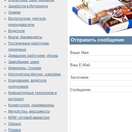
Бухгалтера, банк, финансы
Заработок в Интернете
Химики
Воспитатели, учителя,
преподаватели
Водители
Врачи, фармацевты
Отправить сообщение
Гостиничные работники,
горничные
Ваше Имя:
Домашние работники, уборка
Закройщики, швеи
Ваш E-Mail:
Инженеры, техники
Инструктора фитнес, аэробика
Заголовок:
Кладовщики, водители
погрузчиков
Сообщение:
Компьютерные технологии и
интернет
Косметологи, парикмахеры
Медсёстры, массажисты
МЛМ, сетевой маркетинг
Охрана
Повара