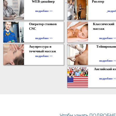
WEB-дизайнер
Риэлтер
​
подробнее >>
подро
Оператор станков
Классический
CNC
массаж
подробнее >>
подробнее >
Акупрессура и
Тейпирован
точечный массаж
подробнее >>
подробнее >
Английский я
подробнее >