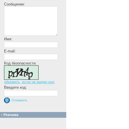
Сообщение:
Имя:
E-mail:
Код безопасности:
обновить, если не виден код
Введите код:
Реклама