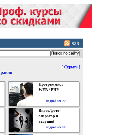
RSS
[ Скрыть ]
зраиля
Программист
WEB / PHP
подробнее >>
Видео/фото-
оператор и
ведущий
подробнее >>