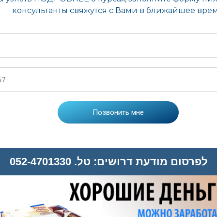
לפרסום מודעת דרושים: טל. 052-4701330