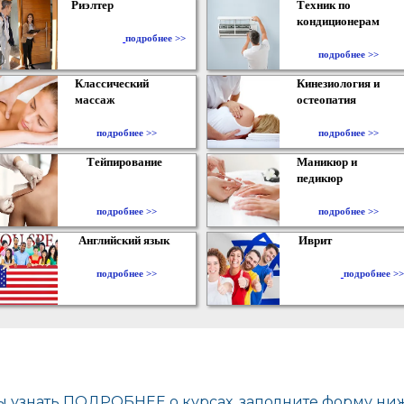
Риэлтер
Техник по
кондиционерам
​
подробнее >>
подробнее >>
Классический
Кинезиология и
массаж
остеопатия
подробнее >>
подробнее >>
Тейпирование
Маникюр и
педикюр
подробнее >>
подробнее >>
Английский язык
Иврит
подробнее >>
подробнее >>