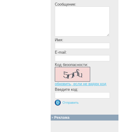
Сообщение:
Имя:
E-mail:
Код безопасности:
обновить, если не виден код
Введите код:
Реклама