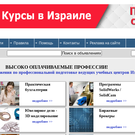
ти
Правила
Помощь
Контакты
Реклама на сайте
ВЫСОКО ОПЛАЧИВАЕМЫЕ ПРОФЕССИИ!
жения по профессиональной подготовке ведущих учебных центров И
Практическая
Программы
бухгалтерия
SolidWorks /
SolidCam
подробнее >>
подробнее >>
Ювелирное дело -
Биржевые
3D моделирование
брокеры
подробнее >>
подробнее >>