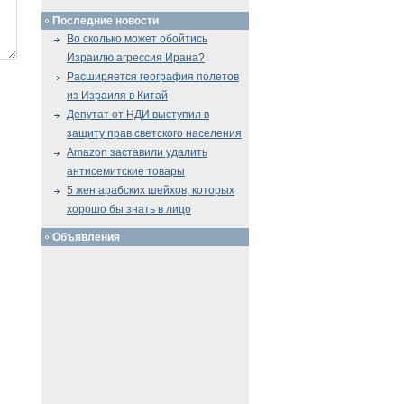
Последние новости
Во сколько может обойтись
Израилю агрессия Ирана?
Расширяется география полетов
из Израиля в Китай
Депутат от НДИ выступил в
защиту прав светского населения
Amazon заставили удалить
антисемитские товары
5 жен арабских шейхов, которых
хорошо бы знать в лицо
Объявления