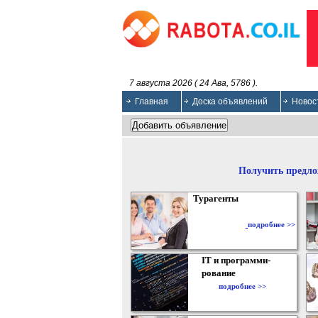
7 августа 2026 ( 24 Ава, 5786 ).
Главная
Доска объявлений
Новос
Получить предло
Турагенты
подробнее >>
IT и программи-
рование
подробнее >>