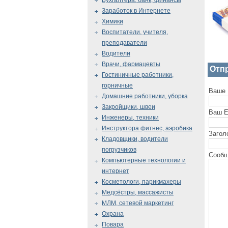
Бухгалтера, банк, финансы
Заработок в Интернете
Химики
Воспитатели, учителя,
преподаватели
Водители
Врачи, фармацевты
Отп
Гостиничные работники,
горничные
Ваше 
Домашние работники, уборка
Закройщики, швеи
Ваш E
Инженеры, техники
Инструктора фитнес, аэробика
Загол
Кладовщики, водители
погрузчиков
Сообщ
Компьютерные технологии и
интернет
Косметологи, парикмахеры
Медсёстры, массажисты
МЛМ, сетевой маркетинг
Охрана
Повара