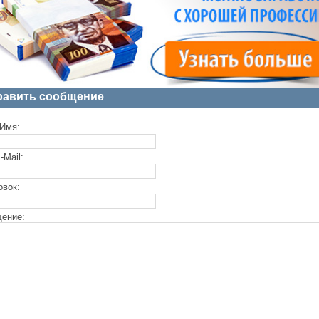
равить сообщение
Имя:
-Mail:
овок:
ение: