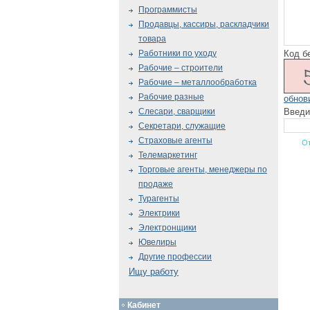
Программисты
Продавцы, кассиры, раскладчики
товара
Код б
Работники по уходу
Рабочие – строители
Рабочие – металлообработка
Рабочие разные
обнов
Введи
Слесари, сварщики
Секретари, служащие
Страховые агенты
Телемаркетинг
Торговые агенты, менеджеры по
продаже
Турагенты
Электрики
Электронщики
Ювелиры
Другие профессии
Ищу работу
Кабинет