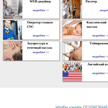
WEB-дизайнер
Риэлтер
​
подробнее >>
подро
Оператор станков
Классический
CNC
массаж
подробнее >>
подробнее >
Акупрессура и
Тейпирован
точечный массаж
подробнее >>
подробнее >
Английский я
подробнее >