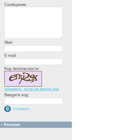
Сообщение:
Имя:
E-mail:
Код безопасности:
обновить, если не виден код
Введите код:
Реклама