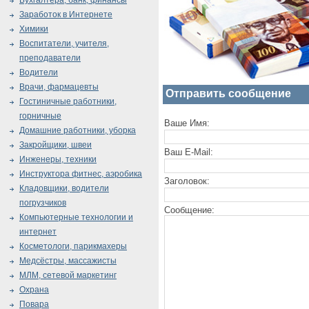
Бухгалтера, банк, финансы
Заработок в Интернете
Химики
Воспитатели, учителя,
преподаватели
Водители
Врачи, фармацевты
Отправить сообщение
Гостиничные работники,
горничные
Ваше Имя:
Домашние работники, уборка
Закройщики, швеи
Ваш E-Mail:
Инженеры, техники
Инструктора фитнес, аэробика
Заголовок:
Кладовщики, водители
погрузчиков
Сообщение:
Компьютерные технологии и
интернет
Косметологи, парикмахеры
Медсёстры, массажисты
МЛМ, сетевой маркетинг
Охрана
Повара