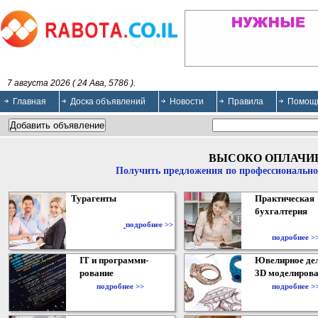
7 августа 2026 ( 24 Ава, 5786 ).
Главная
Доска объявлений
Новости
Правила
Помощ
ВЫСОКО ОПЛАЧИ
Получить предложения по профессионально
Турагенты
Практическая
бухгалтерия
подробнее >>
подробнее >
IT и программи-
Ювелирное дел
рование
3D моделирова
подробнее >>
подробнее >