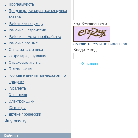
Программисты
Продавцы, кассиры, раскладчики
товара
Код безопасности:
Работники по уходу
Рабочие – строители
Рабочие – металлообработка
Рабочие разные
обновить, если не виден код
Введите код:
Слесари, сварщики
Секретари, служащие
Страховые агенты
Телемаркетинг
Торговые агенты, менеджеры по
продаже
Турагенты
Электрики
Электронщики
Ювелиры
Другие профессии
Ищу работу
Кабинет