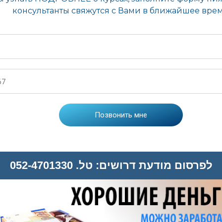
לפרסום מודעת דרושים: טל. 052-4701330