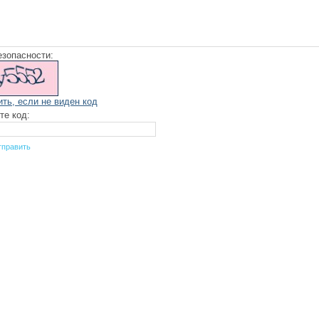
езопасности:
ить, если не виден код
те код: