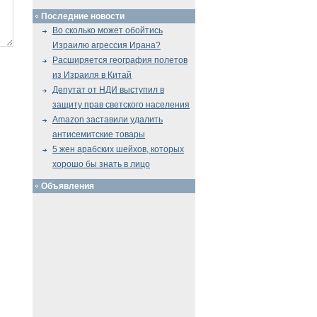
Последние новости
Во сколько может обойтись
Израилю агрессия Ирана?
Расширяется география полетов
из Израиля в Китай
Депутат от НДИ выступил в
защиту прав светского населения
Amazon заставили удалить
антисемитские товары
5 жен арабских шейхов, которых
хорошо бы знать в лицо
Объявления