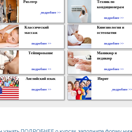
Риэлтер
Техник по
кондиционерам
​
подробнее >>
подробнее >>
Классический
Кинезиология и
массаж
остеопатия
подробнее >>
подробнее >>
Тейпирование
Маникюр и
педикюр
подробнее >>
подробнее >>
Английский язык
Иврит
подробнее >>
подробнее >>