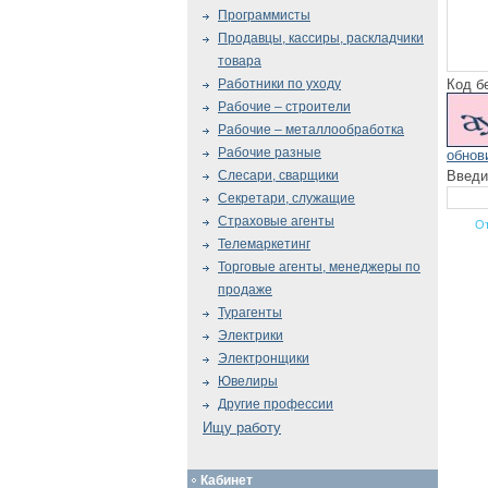
Программисты
Продавцы, кассиры, раскладчики
товара
Код б
Работники по уходу
Рабочие – строители
Рабочие – металлообработка
Рабочие разные
обнов
Введи
Слесари, сварщики
Секретари, служащие
Страховые агенты
Телемаркетинг
Торговые агенты, менеджеры по
продаже
Турагенты
Электрики
Электронщики
Ювелиры
Другие профессии
Ищу работу
Кабинет