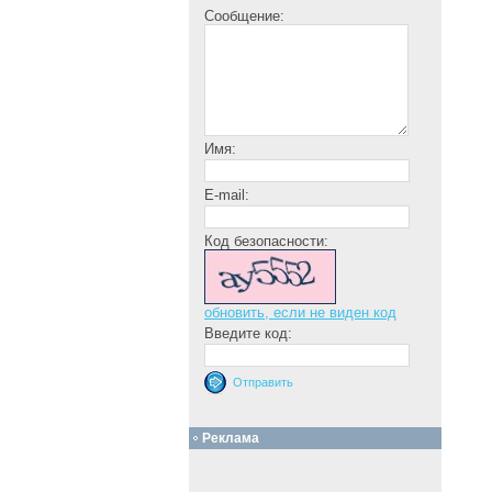
Сообщение:
Имя:
E-mail:
Код безопасности:
обновить, если не виден код
Введите код:
Реклама