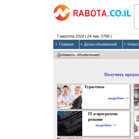
7 августа 2026 ( 24 Ава, 5786 ).
Главная
Доска объявлений
Новос
Получить предло
Турагенты
подробнее >>
IT и программи-
рование
подробнее >>