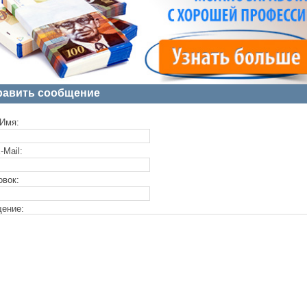
равить сообщение
Имя:
-Mail:
овок:
ение: