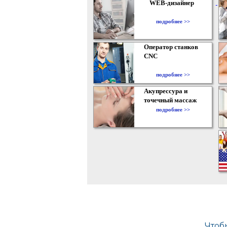
WEB-дизайнер
подробнее >>
Оператор станков
CNC
подробнее >>
Акупрессура и
точечный массаж
подробнее >>