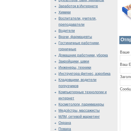
Бухгалтера, банк, финансы
Заработок в Интернете
Химики
Воспитатели, учителя,
преподаватели
Водители
Врачи, фармацевты
Отп
Гостиничные работники,
горничные
Ваше 
Домашние работники, уборка
Закройщики, швеи
Ваш E
Инженеры, техники
Инструктора фитнес, аэробика
Загол
Кладовщики, водители
погрузчиков
Сообщ
Компьютерные технологии и
интернет
Косметологи, парикмахеры
Медсёстры, массажисты
МЛМ, сетевой маркетинг
Охрана
Повара