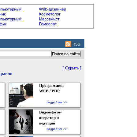
RSS
[ Скрыть ]
зраиля
Программист
WEB / PHP
подробнее >>
Видео/фото-
оператор и
ведущий
подробнее >>