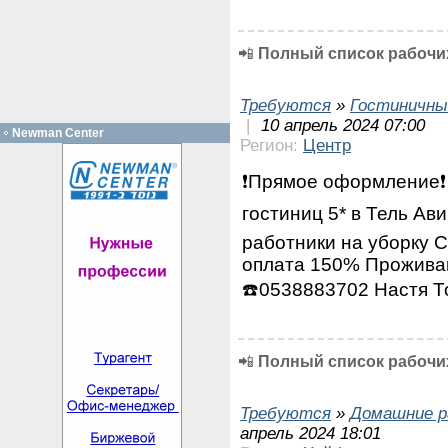
📲
Полный список рабочих
Требуются
»
Гостиничны
|
10 апрель 2024 07:00
Newman Center
Регион:
Центр
❗Прямое оформление❗ 
гостиниц 5* в Тель А
работники на уборку С
оплата 150% Проживан
☎️0538883702 Настя Т
📲
Полный список рабочих
Требуются
»
Домашние р
апрель 2024 18:01