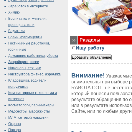
Бухгалтера, банк, финансы
Заработок в Интернете
Химики
Воспитатели, учителя,
преподаватели
Водители
Врачи, фармацевты
Разделы
Гостиничные работники,
Ищу работу
горничные
Домашние работники, уборка
Закройщики, швеи
Инженеры, техники
Внимание!
Инструктора фитнес, аэробика
Уважаемые 
Кладовщики, водители
внимательны при выборе р
погрузчиков
RABOTA.CO.IL не несет от
Компьютерные технологии и
который понесли пользоват
результате обращения по 
интернет
или в результате использ
Косметологи, парикмахеры
Сайте, или по любым друг
Медсёстры, массажисты
МЛМ, сетевой маркетинг
Охрана
Повара