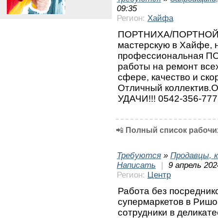
09:35
Регион:
Хайфа
ПОРТНИХА/ПОРТНОЙ В
мастерскую в Хайфе, н
профессиональная П
работы на ремонт все
сфере, качество и ско
Отличный коллектив.О
УДАЧИ!!! 0542-356-77
📲
Полный список рабочих
Требуются
»
Продавцы, к
Написать
|
9 апрель 202
Регион:
Центр
Работа без посреднико
супермаркетов в Ришон
сотрудники в деликате