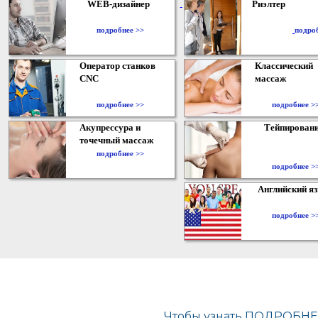
WEB-дизайнер
Риэлтер
​
подробнее >>
подро
Оператор станков
Классический
CNC
массаж
подробнее >>
подробнее >
Акупрессура и
Тейпирован
точечный массаж
подробнее >>
подробнее >
Английский я
подробнее >