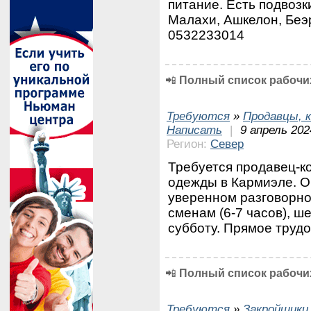
питание. Есть подвозк
Малахи, Ашкелон, Беэ
0532233014
📲
Полный список рабочих
Требуются
»
Продавцы, к
Написать
|
9 апрель 202
Регион:
Север
Требуется продавец-к
одежды в Кармиэле. О
уверенном разговорно
сменам (6-7 часов), ше
субботу. Прямое труд
📲
Полный список рабочих
Требуются
»
Закройщики