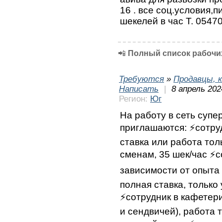
16 . все соц.условия,п
шекелей в час Т. 0547
📲
Полный список рабочих
Требуются
»
Продавцы, к
Написать
|
8 апрель 202
Регион:
Юг
На работу в сеть супе
приглашаются: ⚡сотруд
ставка или работа тол
сменам, 35 шек/час ⚡с
зависимости от опыта 
полная ставка, только
⚡сотрудник в кафетер
и сендвичей), работа 