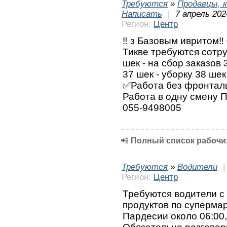
Требуются
»
Продавцы, к
Написать
|
7 апрель 202
Регион:
Центр
‼️ з Базовым ивритом‼
Тикве требуются сотру
шек - на сбор заказов
37 шек - уборку 38 ше
✅Работа без фронталь
Работа в одну смену 
055-9498005
📲
Полный список рабочих
Требуются
»
Водители
Регион:
Центр
Требуются водители с 
продуктов по суперма
Пардесии около 06:00,