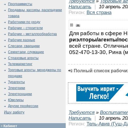
Требуются
»
Торговые а
Программисты
Написать
|
10 апрель 20
Продавцы, кассиры, раскладчики
Регион:
Вся страна
товара
Работники по уходу
Рабочие – строители
Для работы в сфере
Рабочие – металлообработка
риэлторы/агенты/по
Рабочие разные
всей стране. Отличные
Слесари, сварщики
052-470-13-30, Рина (
Секретари, служащие
Страховые агенты
Телемаркетинг
Торговые агенты, менеджеры по
📲
Полный список рабочих
продаже
Турагенты
Электрики
Электронщики
Ювелиры
Другие профессии
Требуются
»
Воспитател
Ищу работу
Написать
|
10 апрель 20
Регион:
Тель-Авив (Гуш-Д
Кабинет