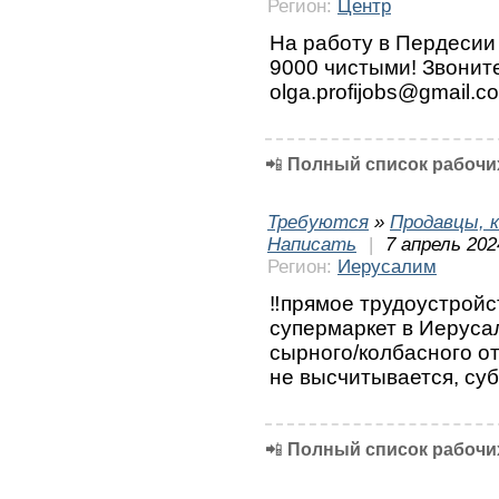
Регион:
Центр
На работу в Пердесии 
9000 чистыми! Звонит
olga.profijobs@gmail.c
📲
Полный список рабочих
Требуются
»
Продавцы, к
Написать
|
7 апрель 202
Регион:
Иерусалим
‼️прямое трудоустройс
супермаркет в Иеруса
сырного/колбасного о
не высчитывается, су
📲
Полный список рабочих