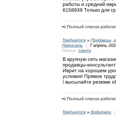
работы и средний ивр
6158939 Только для г
📲
Полный список рабочих
Требуются
»
Продавцы, к
Написать
|
7 апрель 202
Регион:
Центр
В крупную сеть магаз
продавцы-консультант
Иврит на хорошем уро
условия! Прямое труд
/ высылайте резюме ol
📲
Полный список рабочих
Требуются
»
Водители