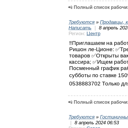
📲
Полный список рабочих
Требуются
»
Продавцы, к
Написать
|
8 апрель 202
Регион:
Центр
‼️Приглашаем на работ
Ришон ле-Ционе: ✅Тре
товаров ✅Открыты вак
кассира; ✅Ищем работ
Посменный график раб
субботы по ставке 150
0538883702 Только дл
📲
Полный список рабочих
Требуются
»
Гостиничны
|
8 апрель 2024 06:53