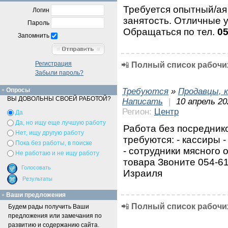
Требуется опытный/а
Логин
занятость. Отличные 
Пароль
Обращаться по тел.
0
Запомнить
Регистрация
📲
Полный список рабочих
Забыли пароль?
Требуются
»
Продавцы, к
Опросы
ВЫ ДОВОЛЬНЫ СВОЕЙ РАБОТОЙ?
Написать
|
10 апрель 20
Регион:
Центр
Да
Да, но ищу еще лучшую работу
Работа без посреднико
Нет, ищу другую работу
требуются: - кассиры 
Пока без работы, в поиске
- сотрудники мясного 
Не работаю и не ищу работу
товара Звоните 054-6
Израиля
Ваши предложения
📲
Полный список рабочих
Будем рады получить Ваши
предложения или замечания по
развитию и содержанию сайта.