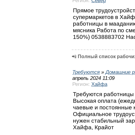
Регион:
Север
Прямое трудоустройст
супермаркетов в Хайф
работницы в мааданию
мясника Работа по см
150%) 0538883702 Нас
📲
Полный список рабочих
Требуются
»
Домашние р
апрель 2024 11:09
Регион:
Хайфа
Требуются работницы 
Высокая оплата (ежедн
чаевые и постоянные 
Официальное трудоуст
нужен стабильный зара
Хайфа, Крайот