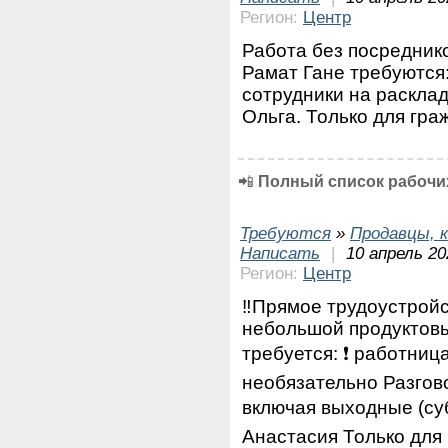
Регион:
Центр
Работа без посреднико
Рамат Гане требуются: 
сотрудники на раскла
Ольга. Только для гр
📲
Полный список рабочих
Требуются
»
Продавцы, к
Написать
|
10 апрель 20
Регион:
Центр
‼️Прямое трудоустройс
небольшой продуктов
требуется: ❗ работниц
необязательно Разгов
включая выходные (су
Анастасия Только для