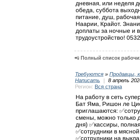
дневная, или неделя д
обеда, суббота выход
питание, душ, рабочая
Наарии, Крайот. Знани
доплаты за ночные и 
трудоустройство! 053
📲
Полный список рабочих
Требуются
»
Продавцы, к
Написать
|
8 апрель 202
Регион:
Вся страна
На работу в сеть супе
Бат Яма, Ришон ле Ци
приглашаются: ✅сотру
смены, можно только д
дня) ✅кассиры, полная
✅сотрудники в мясной
✅сотрудники на выкла