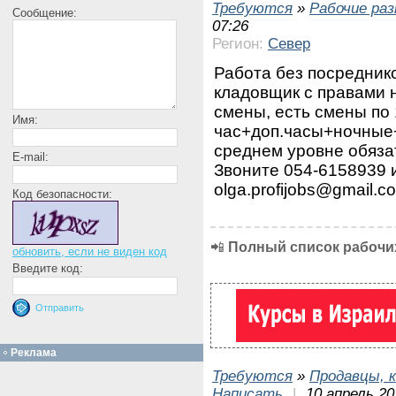
Требуются
»
Рабочие ра
Сообщение:
07:26
Регион:
Север
Работа без посреднико
кладовщик с правами н
смены, есть смены по 
Имя:
час+доп.часы+ночные+
среднем уровне обяза
E-mail:
Звоните 054-6158939
olga.profijobs@gmail.c
Код безопасности:
📲
Полный список рабочих
обновить, если не виден код
Введите код:
Реклама
Требуются
»
Продавцы, к
Написать
|
10 апрель 20