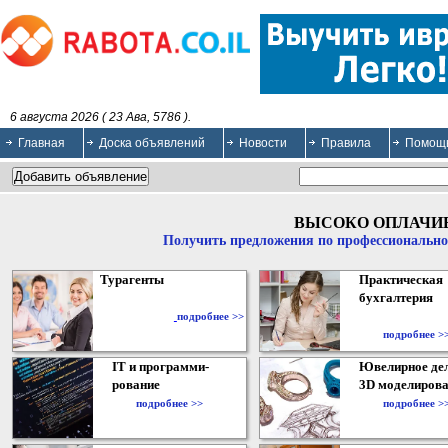
6 августа 2026 ( 23 Ава, 5786 ).
Главная
Доска объявлений
Новости
Правила
Помощ
ВЫСОКО ОПЛАЧИ
Получить предложения по профессионально
Турагенты
Практическая
бухгалтерия
подробнее >>
подробнее >
IT и программи-
Ювелирное дел
рование
3D моделирова
подробнее >>
подробнее >