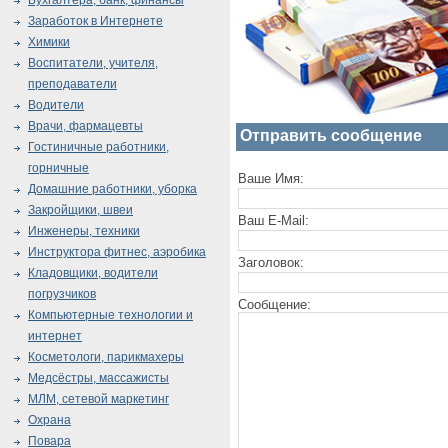
Бухгалтера, банк, финансы
Заработок в Интернете
Химики
Воспитатели, учителя,
преподаватели
Водители
Врачи, фармацевты
Отправить сообщение
Гостиничные работники,
горничные
Ваше Имя:
Домашние работники, уборка
Закройщики, швеи
Ваш E-Mail:
Инженеры, техники
Инструктора фитнес, аэробика
Заголовок:
Кладовщики, водители
погрузчиков
Сообщение:
Компьютерные технологии и
интернет
Косметологи, парикмахеры
Медсёстры, массажисты
МЛМ, сетевой маркетинг
Охрана
Повара