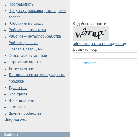
Программисты
Продавцы, кассиры, раскладчики
товара
Код безопасности:
Работники по уходу
Рабочие – строители
Рабочие – металлообработка
Рабочие разные
обновить, если не виден код
Введите код:
Слесари, сварщики
Секретари, служащие
Страховые агенты
Телемаркетинг
Торговые агенты, менеджеры по
продаже
Турагенты
Электрики
Электронщики
Ювелиры
Другие профессии
Ищу работу
Кабинет