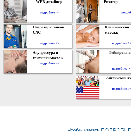
WEB-дизайнер
Риэлтер
​
подробнее >>
подро
Оператор станков
Классический
CNC
массаж
подробнее >>
подробнее >
Акупрессура и
Тейпирован
точечный массаж
подробнее >>
подробнее >
Английский я
подробнее >