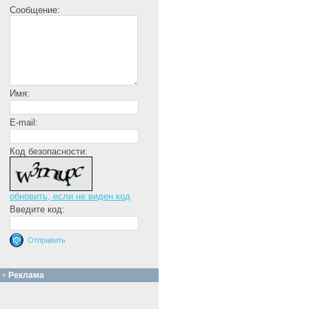
Сообщение:
Имя:
E-mail:
Код безопасности:
обновить, если не виден код
Введите код:
Реклама