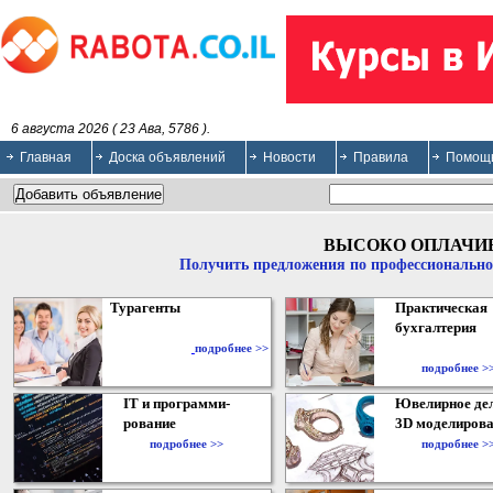
6 августа 2026 ( 23 Ава, 5786 ).
Главная
Доска объявлений
Новости
Правила
Помощ
ВЫСОКО ОПЛАЧИ
Получить предложения по профессионально
Турагенты
Практическая
бухгалтерия
подробнее >>
подробнее >
IT и программи-
Ювелирное дел
рование
3D моделирова
подробнее >>
подробнее >