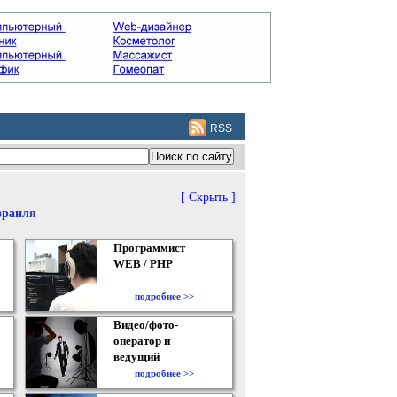
RSS
[ Скрыть ]
зраиля
Программист
WEB / PHP
подробнее >>
Видео/фото-
оператор и
ведущий
подробнее >>