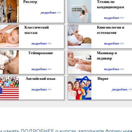
Риэлтер
Техник по
кондиционерам
​
подробнее >>
подробнее >>
Классический
Кинезиология и
массаж
остеопатия
подробнее >>
подробнее >>
Тейпирование
Маникюр и
педикюр
подробнее >>
подробнее >>
Английский язык
Иврит
подробнее >>
подробнее >>