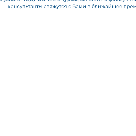
לפרסום מודעת דרושים: טל. 052-4701330