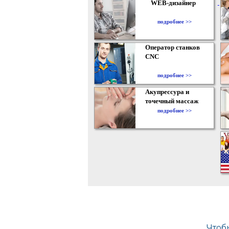
WEB-дизайнер
подробнее >>
Оператор станков
CNC
подробнее >>
Акупрессура и
точечный массаж
подробнее >>