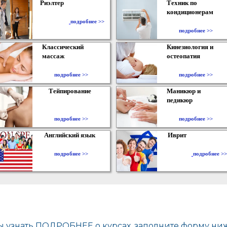
Риэлтер
Техник по
кондиционерам
​
подробнее >>
подробнее >>
Классический
Кинезиология и
массаж
остеопатия
подробнее >>
подробнее >>
Тейпирование
Маникюр и
педикюр
подробнее >>
подробнее >>
Английский язык
Иврит
подробнее >>
подробнее >>