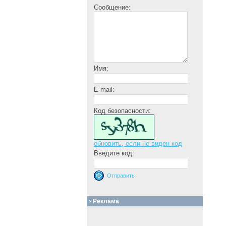
Сообщение:
Имя:
E-mail:
Код безопасности:
обновить, если не виден код
Введите код:
Реклама