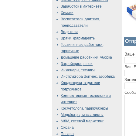
Бухгалтера, банк, финансы
Заработок в Интернете
Химики
Воспитатели, учителя,
преподаватели
Водители
Врачи, фармацевты
Отп
Гостиничные работники,
горничные
Ваше 
Домашние работники, уборка
Закройщики, швеи
Ваш E
Инженеры, техники
Инструктора фитнес, аэробика
Загол
Кладовщики, водители
погрузчиков
Сообщ
Компьютерные технологии и
интернет
Косметологи, парикмахеры
Медсёстры, массажисты
МЛМ, сетевой маркетинг
Охрана
Повара