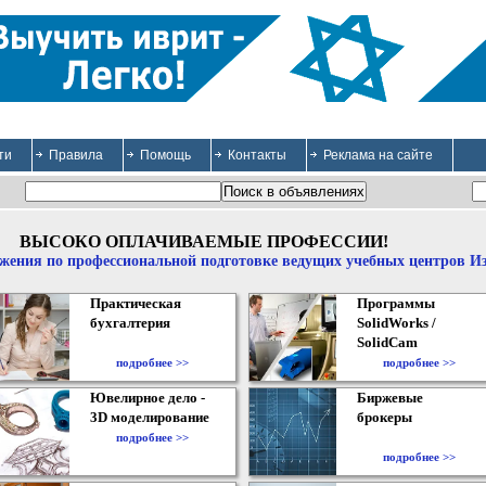
ти
Правила
Помощь
Контакты
Реклама на сайте
ВЫСОКО ОПЛАЧИВАЕМЫЕ ПРОФЕССИИ!
жения по профессиональной подготовке ведущих учебных центров И
Практическая
Программы
бухгалтерия
SolidWorks /
SolidCam
подробнее >>
подробнее >>
Ювелирное дело -
Биржевые
3D моделирование
брокеры
подробнее >>
подробнее >>