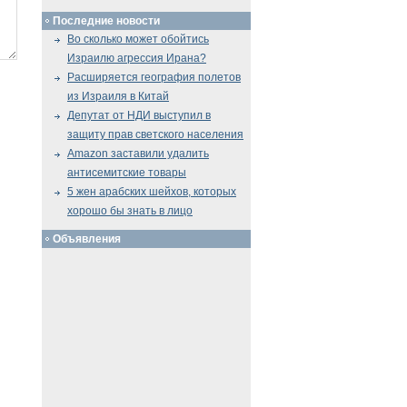
Последние новости
Во сколько может обойтись
Израилю агрессия Ирана?
Расширяется география полетов
из Израиля в Китай
Депутат от НДИ выступил в
защиту прав светского населения
Amazon заставили удалить
антисемитские товары
5 жен арабских шейхов, которых
хорошо бы знать в лицо
Объявления