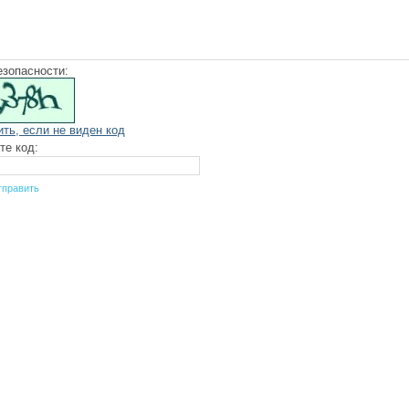
езопасности:
ить, если не виден код
те код: