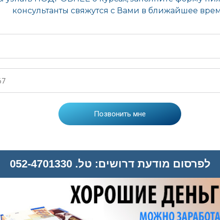
לפרסום מודעת דרושים: טל. 052-4701330