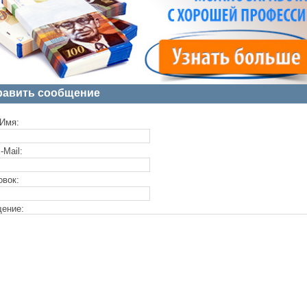
равить сообщение
Имя:
-Mail:
овок:
ение: