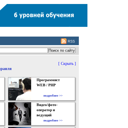
RSS
[ Скрыть ]
зраиля
Программист
WEB / PHP
подробнее >>
Видео/фото-
оператор и
ведущий
подробнее >>