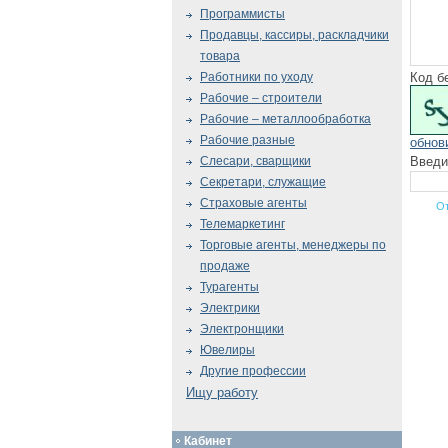
Программисты
Продавцы, кассиры, раскладчики
товара
Код б
Работники по уходу
Рабочие – строители
Рабочие – металлообработка
Рабочие разные
обнов
Введи
Слесари, сварщики
Секретари, служащие
Страховые агенты
Телемаркетинг
Торговые агенты, менеджеры по
продаже
Турагенты
Электрики
Электронщики
Ювелиры
Другие профессии
Ищу работу
Кабинет