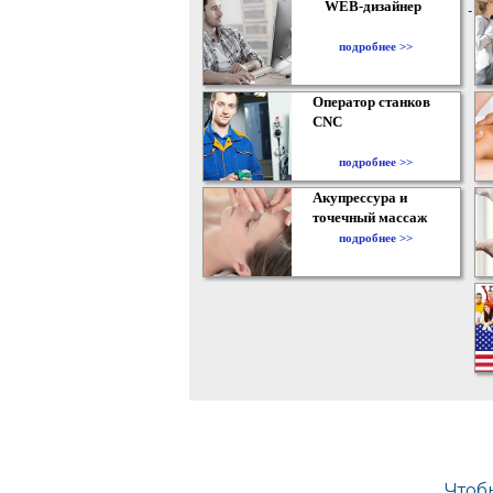
WEB-дизайнер
подробнее >>
Оператор станков
CNC
подробнее >>
Акупрессура и
точечный массаж
подробнее >>