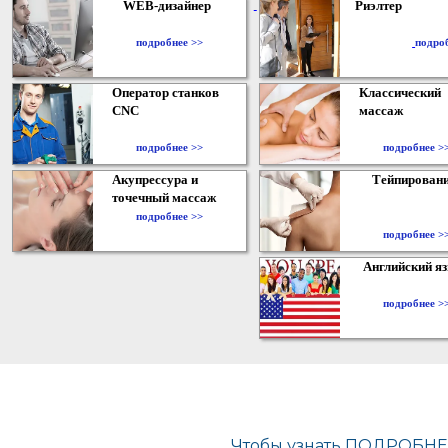
WEB-дизайнер
Риэлтер
​
подробнее >>
подро
Оператор станков
Классический
CNC
массаж
подробнее >>
подробнее >
Акупрессура и
Тейпирован
точечный массаж
подробнее >>
подробнее >
Английский я
подробнее >