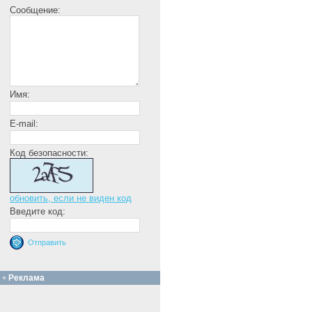
Сообщение:
Имя:
E-mail:
Код безопасности:
обновить, если не виден код
Введите код:
Реклама