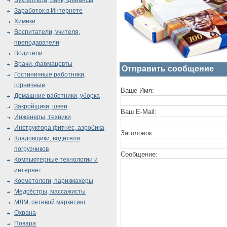
Бухгалтера, банк, финансы
Заработок в Интернете
Химики
Воспитатели, учителя,
преподаватели
Водители
Врачи, фармацевты
Отправить сообщение
Гостиничные работники,
горничные
Ваше Имя:
Домашние работники, уборка
Закройщики, швеи
Ваш E-Mail:
Инженеры, техники
Инструктора фитнес, аэробика
Заголовок:
Кладовщики, водители
погрузчиков
Сообщение:
Компьютерные технологии и
интернет
Косметологи, парикмахеры
Медсёстры, массажисты
МЛМ, сетевой маркетинг
Охрана
Повара