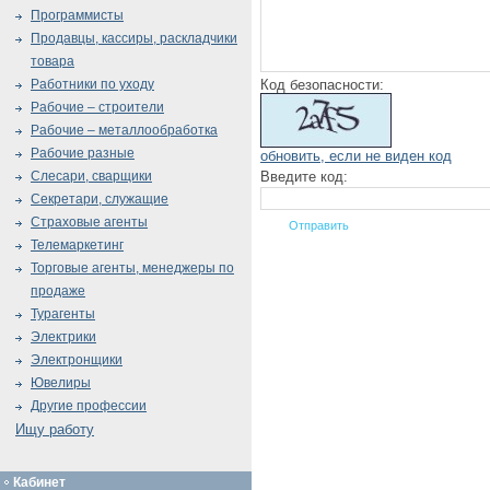
Программисты
Продавцы, кассиры, раскладчики
товара
Код безопасности:
Работники по уходу
Рабочие – строители
Рабочие – металлообработка
Рабочие разные
обновить, если не виден код
Введите код:
Слесари, сварщики
Секретари, служащие
Страховые агенты
Телемаркетинг
Торговые агенты, менеджеры по
продаже
Турагенты
Электрики
Электронщики
Ювелиры
Другие профессии
Ищу работу
Кабинет