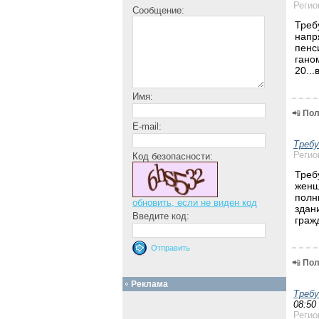
Регио
Сообщение:
Треб
напр
пенс
гано
20..
Имя:
📲
Пол
E-mail:
Треб
Регио
Код безопасности:
Треб
женщ
полн
обновить, если не виден код
здан
Введите код:
граж
📲
Пол
Реклама
Треб
08:50
Регио