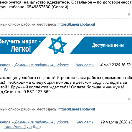
енсируется, начальство адекватное. Остальное – по договоренност
фон каблана: 0549857530 (Сергей).
# 
ный список рабочих мест здесь:
https://t.me/rabotacoil
уются
»
Домашние работники, уборка
|
Написать
|
4 май 2026 16:52
н:
Юг
 женщину любого возраста! Утренние часы работы ( возможен гиб
ик) Необходима следующая помощь в детском саду : ,следить за
отой ! Дружный коллектив ждёт тебя! Оплата больше минимума!
д,Сити тел. 0 537 227 569
# 
ный список рабочих мест здесь:
https://t.me/rabotacoil
уются
»
Домашние работники, уборка
|
Написать
|
19 марта 2026 15
н:
Тель-Авив (Гуш-Дан)