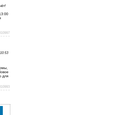
чёт!
13:00
и
310997
10:53
ирмы,
Новое
о для
310993