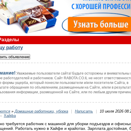
Разделы
щу работу
мание!
Уважаемые пользователи сайта! Будьте осторожны и внимательны 
е работодателей и работников. Сайт RABOTA.CO.IL не несет ответственност
 формы ущерба, который понесли пользователи и/или посетители Сайта, в
ьтате обращения по объявлениям, размещенным на Сайте, и/или в результа
ьзования информации, размещенной на Сайте, или по любым другим причин
уются
»
Домашние работники, уборка
|
Написать
|
10 июля 2026 08:
н:
Хайфа
но требуется работник с машиной для уборки подъездов и офисны
щений. Работать нужно в Хайфе и крайотах. Зарплата достойная, 