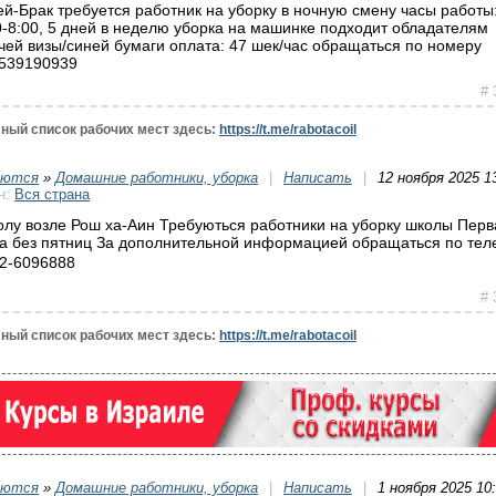
ей-Брак требуется работник на уборку в ночную смену часы работы:
0-8:00, 5 дней в неделю уборка на машинке подходит обладателям
чей визы/синей бумаги оплата: 47 шек/час обращаться по номеру
539190939
# 
ный список рабочих мест здесь:
https://t.me/rabotacoil
уются
»
Домашние работники, уборка
|
Написать
|
12 ноября 2025 1
н:
Вся страна
олу возле Рош ха-Аин Требуються работники на уборку школы Перв
а без пятниц За дополнительной информацией обращаться по те
52-6096888
# 
ный список рабочих мест здесь:
https://t.me/rabotacoil
уются
»
Домашние работники, уборка
|
Написать
|
1 ноября 2025 10