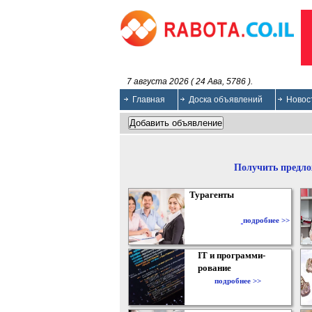
7 августа 2026 ( 24 Ава, 5786 ).
Главная
Доска объявлений
Новос
Получить предло
Турагенты
подробнее >>
IT и программи-
рование
подробнее >>