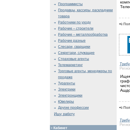
комп
Программисты
Теле
Продавцы, кассиры, раскладчики
товара
Работники по уходу
📲
Пол
Рабочие – строители
Рабочие – металлообработка
Рабочие разные
Слесари, сварщики
Секретари, служащие
Страховые агенты
Треб
Телемаркетинг
Регио
Торговые агенты, менеджеры по
Ищем
продаже
граф
Турагенты
чист
Электрики
Ашдо
Электронщики
Ювелиры
📲
Пол
Другие профессии
Ищу работу
Треб
Регио
Кабинет