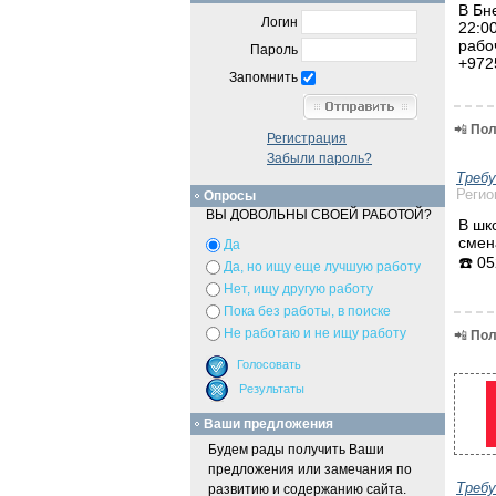
В Бн
Логин
22:0
рабо
Пароль
+972
Запомнить
📲
Пол
Регистрация
Забыли пароль?
Треб
Регио
Опросы
ВЫ ДОВОЛЬНЫ СВОЕЙ РАБОТОЙ?
В шк
смен
Да
☎️ 0
Да, но ищу еще лучшую работу
Нет, ищу другую работу
Пока без работы, в поиске
Не работаю и не ищу работу
📲
Пол
Ваши предложения
Будем рады получить Ваши
предложения или замечания по
Треб
развитию и содержанию сайта.