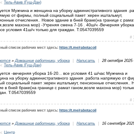
н:
Тель-Авив (Гуш-Дан)
уется Мужчина и женщина на уборку административного здания .р
ямую от фирмы, полный социальный пакет :керен иштальмут,
ионные отчисления.. Новое здание в бней браке(на границе с рама
м,возле махона мор) -Утреняя смена 7-16 . 40ш/ч -Вечерняя уборка
.все условия 41ш/ч только для граждан. Т.0547039559
# 
ный список рабочих мест здесь:
https://t.me/rabotacoil
уются
»
Домашние работники, уборка
|
Написать
|
28 октября 2025 
н:
Тель-Авив (Гуш-Дан)
уется -вечерняя уборка 16-20... все условия 41 ш/час Мужчина и
ина на уборку административного здания .работа напрямую от ф
ый социальный пакет :керен иштальмут, пенсионные отчисления.. 
ие в бней браке(на границе с рамат ганом,возле махона мор) тольк
дан. Т.0547039559
# 
ный список рабочих мест здесь:
https://t.me/rabotacoil
уются
»
Домашние работники, уборка
|
Написать
|
16 сентября 202
н:
Центр