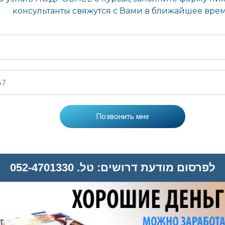
לפרסום מודעת דרושים: טל. 052-4701330