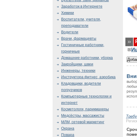
Бухгалтера, банк, финансы
Заработок в Интернете
Химики
Воспитатели, учителя,
преподаватели
Водители
Врачи, фармацевты
Гостиничные работники,
И
горничные
Домашние работники, уборка
Закройщики, швеи
Инженеры, техники
Вни
Инструктора фитнес, аэробика
выбор
Кладовщики, водители
любые
погрузчиков
резул
испол
Компьютерные технологии и
интернет
Косметологи, парикмахеры
Медсёстры, массажисты
Треб
Регио
МЛМ, сетевой маркетинг
Охрана
Сроч
поме
Повара