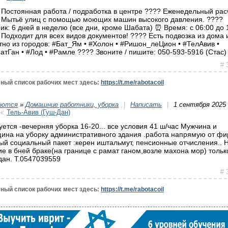
 Постоянная работа / подработка в центре ???? Еженедельный рас
 Мытьё улиц с помощью моющих машин высокого давления. ????
ик: 6 дней в неделю (все дни, кроме Шабата) ⏰ Время: с 06:00 до 
 Подходит для всех видов документов! ???? Есть подвозка из дома 
тно из городов: #Бат_Ям • #Холон • #Ришон_леЦион • #ТелАвив •
атГан • #Лод • #Рамле ???? Звоните / пишите: 050-593-5916 (Стас)
# 
ный список рабочих мест здесь:
https://t.me/rabotacoil
уются
»
Домашние работники, уборка
|
Написать
|
1 сентября 2025 
н:
Тель-Авив (Гуш-Дан)
уется -вечерняя уборка 16-20... все условия 41 ш/час Мужчина и
ина на уборку административного здания .работа напрямую от ф
ый социальный пакет :керен иштальмут, пенсионные отчисления.. 
ие в бней браке(на границе с рамат ганом,возле махона мор) тольк
дан. Т.0547039559
# 
ный список рабочих мест здесь:
https://t.me/rabotacoil