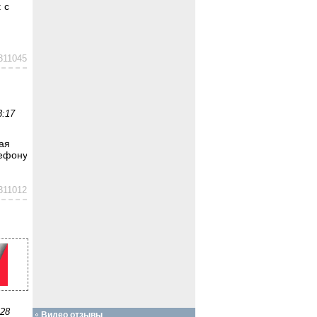
 с
311045
3:17
ая
лефону
311012
:28
Видео отзывы