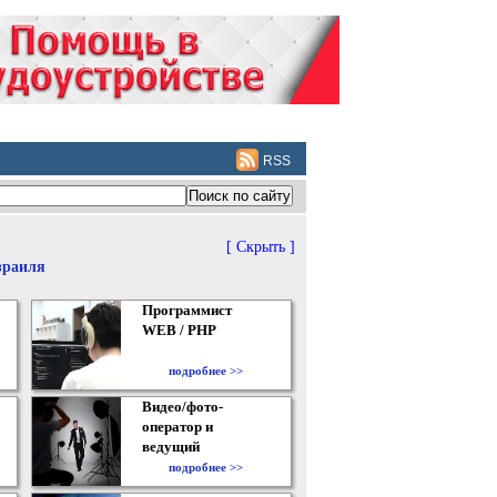
RSS
[ Скрыть ]
зраиля
Программист
WEB / PHP
подробнее >>
Видео/фото-
оператор и
ведущий
подробнее >>