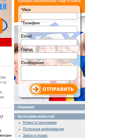
*
Имя
*
Телефон
Email
Город
Сообщение
при
и за
те
ам.
Новинка!
Категории новостей
27
Новости экономики
Полезная информация
х
бензин
Закон и право