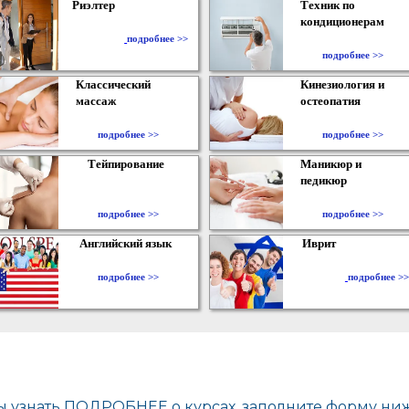
Риэлтер
Техник по
кондиционерам
​
подробнее >>
подробнее >>
Классический
Кинезиология и
массаж
остеопатия
подробнее >>
подробнее >>
Тейпирование
Маникюр и
педикюр
подробнее >>
подробнее >>
Английский язык
Иврит
подробнее >>
подробнее >>