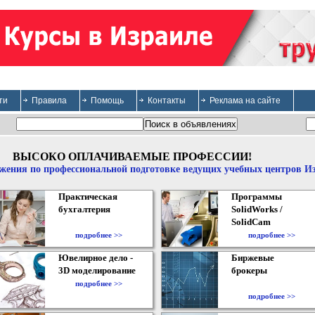
ти
Правила
Помощь
Контакты
Реклама на сайте
ВЫСОКО ОПЛАЧИВАЕМЫЕ ПРОФЕССИИ!
жения по профессиональной подготовке ведущих учебных центров И
Практическая
Программы
бухгалтерия
SolidWorks /
SolidCam
подробнее >>
подробнее >>
Ювелирное дело -
Биржевые
3D моделирование
брокеры
подробнее >>
подробнее >>