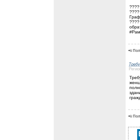
????
????
Граф
????
обра
#Рам
📲
Пол
Треб
Регио
Треб
женщ
полн
здан
граж
📲
Пол