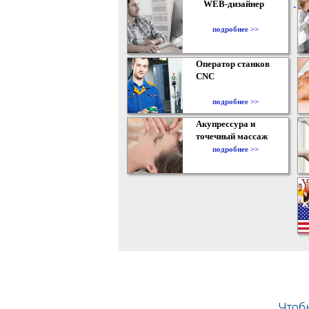
WEB-дизайнер
подробнее >>
Оператор станков
CNC
подробнее >>
Акупрессура и
точечный массаж
подробнее >>