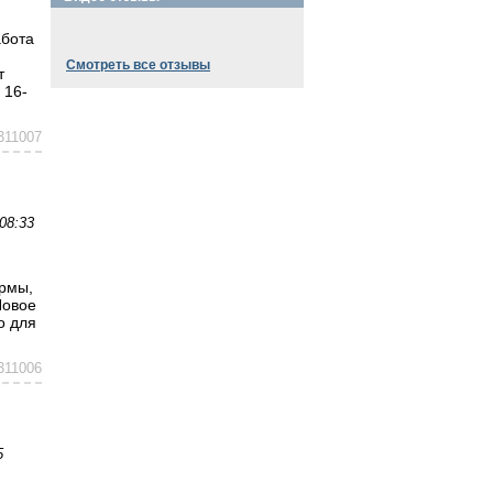
абота
Смотреть все отзывы
т
 16-
311007
08:33
ирмы,
Новое
о для
311006
5