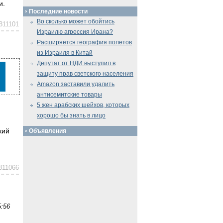
и.
Последние новости
Во сколько может обойтись
311101
Израилю агрессия Ирана?
Расширяется география полетов
из Израиля в Китай
Депутат от НДИ выступил в
защиту прав светского населения
Amazon заставили удалить
антисемитские товары
5 жен арабских шейхов, которых
хорошо бы знать в лицо
кий
Объявления
311066
:56