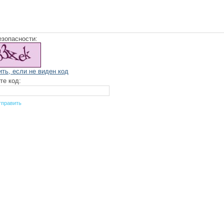
езопасности:
ить, если не виден код
те код: