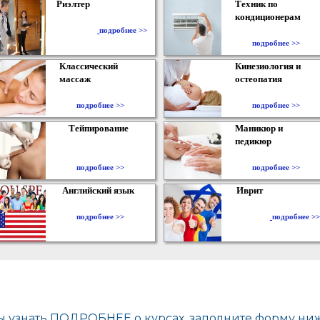
Риэлтер
Техник по
кондиционерам
​
подробнее >>
подробнее >>
Классический
Кинезиология и
массаж
остеопатия
подробнее >>
подробнее >>
Тейпирование
Маникюр и
педикюр
подробнее >>
подробнее >>
Английский язык
Иврит
подробнее >>
подробнее >>