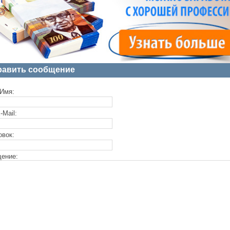
равить сообщение
Имя:
-Mail:
овок:
ение: