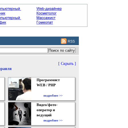
RSS
[ Скрыть ]
зраиля
Программист
WEB / PHP
подробнее >>
Видео/фото-
оператор и
ведущий
подробнее >>