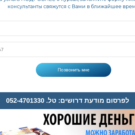
לפרסום מודעת דרושים: טל. 052-4701330