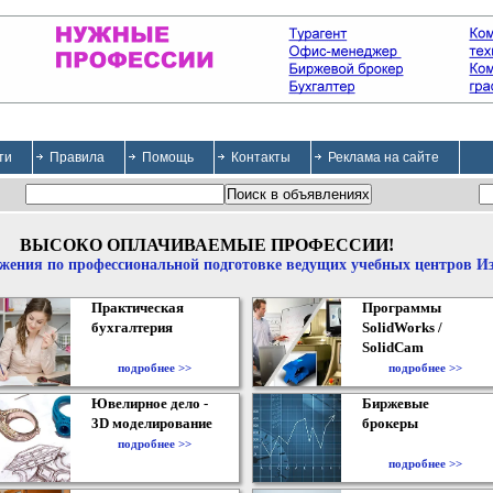
ти
Правила
Помощь
Контакты
Реклама на сайте
ВЫСОКО ОПЛАЧИВАЕМЫЕ ПРОФЕССИИ!
жения по профессиональной подготовке ведущих учебных центров И
Практическая
Программы
бухгалтерия
SolidWorks /
SolidCam
подробнее >>
подробнее >>
Ювелирное дело -
Биржевые
3D моделирование
брокеры
подробнее >>
подробнее >>