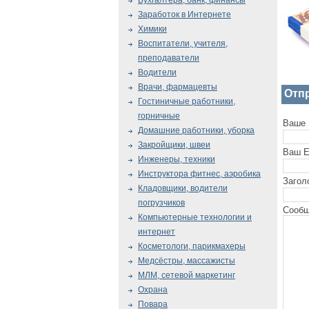
Бухгалтера, банк, финансы
Заработок в Интернете
Химики
Воспитатели, учителя,
преподаватели
Водители
Врачи, фармацевты
Отп
Гостиничные работники,
горничные
Ваше 
Домашние работники, уборка
Закройщики, швеи
Ваш E
Инженеры, техники
Инструктора фитнес, аэробика
Загол
Кладовщики, водители
погрузчиков
Сообщ
Компьютерные технологии и
интернет
Косметологи, парикмахеры
Медсёстры, массажисты
МЛМ, сетевой маркетинг
Охрана
Повара