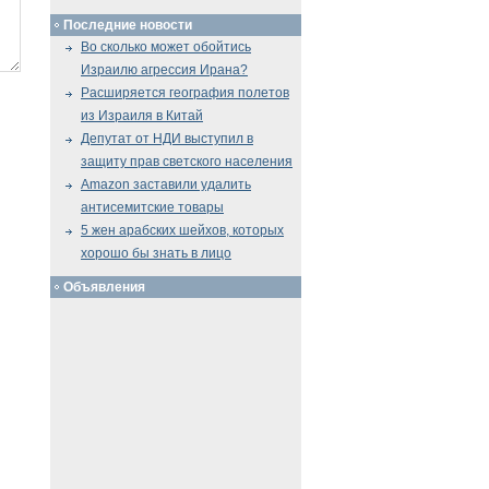
Последние новости
Во сколько может обойтись
Израилю агрессия Ирана?
Расширяется география полетов
из Израиля в Китай
Депутат от НДИ выступил в
защиту прав светского населения
Amazon заставили удалить
антисемитские товары
5 жен арабских шейхов, которых
хорошо бы знать в лицо
Объявления