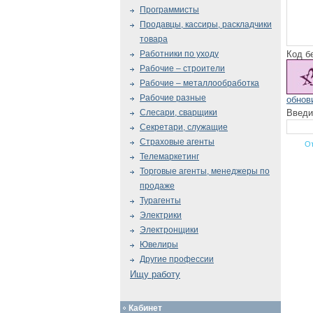
Программисты
Продавцы, кассиры, раскладчики
товара
Код б
Работники по уходу
Рабочие – строители
Рабочие – металлообработка
Рабочие разные
обнов
Введи
Слесари, сварщики
Секретари, служащие
Страховые агенты
Телемаркетинг
Торговые агенты, менеджеры по
продаже
Турагенты
Электрики
Электронщики
Ювелиры
Другие профессии
Ищу работу
Кабинет