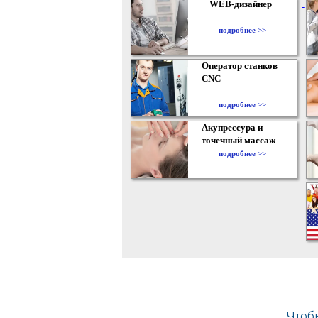
WEB-дизайнер
подробнее >>
Оператор станков
CNC
подробнее >>
Акупрессура и
точечный массаж
подробнее >>