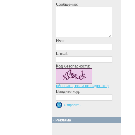
Сообщение:
Имя:
E-mail:
Код безопасности:
обновить, если не виден код
Введите код:
Реклама