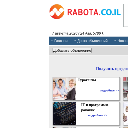
7 августа 2026 ( 24 Ава, 5786 ).
Главная
Доска объявлений
Новос
Получить предло
Турагенты
подробнее >>
IT и программи-
рование
подробнее >>