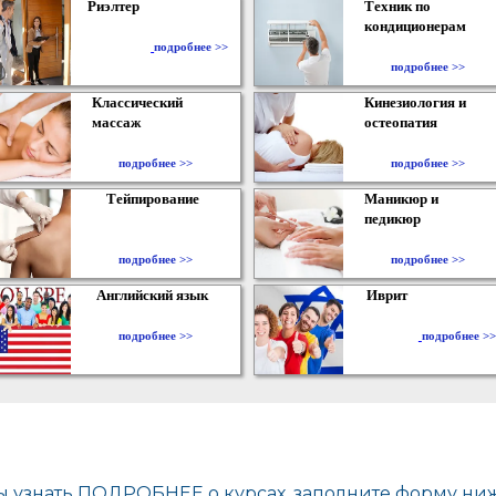
Риэлтер
Техник по
кондиционерам
​
подробнее >>
подробнее >>
Классический
Кинезиология и
массаж
остеопатия
подробнее >>
подробнее >>
Тейпирование
Маникюр и
педикюр
подробнее >>
подробнее >>
Английский язык
Иврит
подробнее >>
подробнее >>