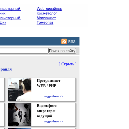
RSS
[ Скрыть ]
зраиля
Программист
WEB / PHP
подробнее >>
Видео/фото-
оператор и
ведущий
подробнее >>