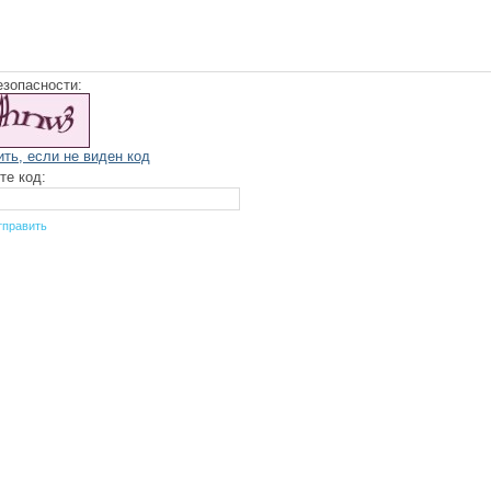
езопасности:
ить, если не виден код
те код: