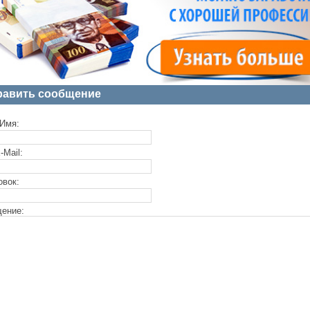
равить сообщение
Имя:
-Mail:
овок:
ение: