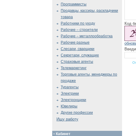
Программисты
Продавцы, кассиры, раскладчики
товара
Код б
Работники по уходу
Рабочие – строители
Рабочие – металлообработка
Рабочие разные
обнов
Введи
Слесари, сварщики
Секретари, служащие
Страховые агенты
Телемаркетинг
Торговые агенты, менеджеры по
продаже
Турагенты
Электрики
Электронщики
Ювелиры
Другие профессии
Ищу работу
Кабинет