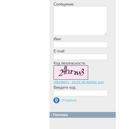
Сообщение:
Имя:
E-mail:
Код безопасности:
обновить, если не виден код
Введите код:
Реклама