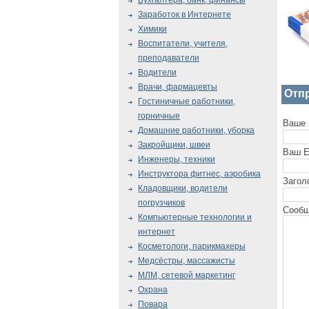
Бухгалтера, банк, финансы
Заработок в Интернете
Химики
Воспитатели, учителя,
преподаватели
Водители
Врачи, фармацевты
Отп
Гостиничные работники,
горничные
Ваше 
Домашние работники, уборка
Закройщики, швеи
Ваш E
Инженеры, техники
Инструктора фитнес, аэробика
Загол
Кладовщики, водители
погрузчиков
Сообщ
Компьютерные технологии и
интернет
Косметологи, парикмахеры
Медсёстры, массажисты
МЛМ, сетевой маркетинг
Охрана
Повара