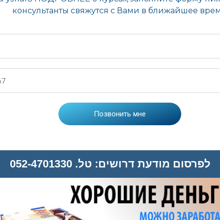
לפרסום מודעת דרושים: טל. 052-4701330