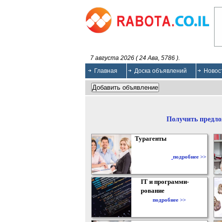
7 августа 2026 ( 24 Ава, 5786 ).
Главная
Доска объявлений
Новос
Получить предло
Турагенты
подробнее >>
IT и программи-
рование
подробнее >>