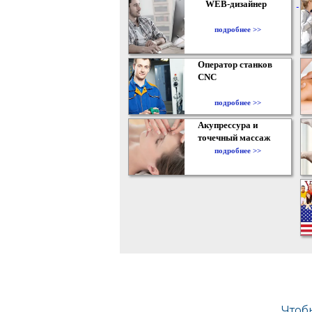
WEB-дизайнер
подробнее >>
Оператор станков
CNC
подробнее >>
Акупрессура и
точечный массаж
подробнее >>