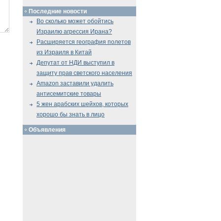
Последние новости
Во сколько может обойтись
Израилю агрессия Ирана?
Расширяется география полетов
из Израиля в Китай
Депутат от НДИ выступил в
защиту прав светского населения
Amazon заставили удалить
антисемитские товары
5 жен арабских шейхов, которых
хорошо бы знать в лицо
Объявления