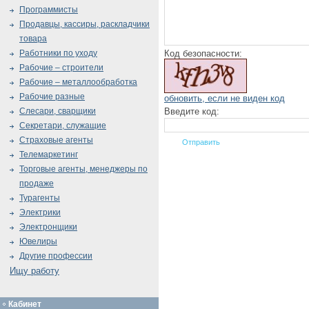
Программисты
Продавцы, кассиры, раскладчики
товара
Код безопасности:
Работники по уходу
Рабочие – строители
Рабочие – металлообработка
Рабочие разные
обновить, если не виден код
Введите код:
Слесари, сварщики
Секретари, служащие
Страховые агенты
Телемаркетинг
Торговые агенты, менеджеры по
продаже
Турагенты
Электрики
Электронщики
Ювелиры
Другие профессии
Ищу работу
Кабинет