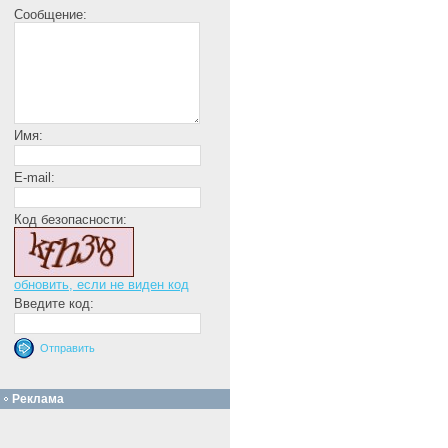
Сообщение:
Имя:
E-mail:
Код безопасности:
обновить, если не виден код
Введите код:
Реклама