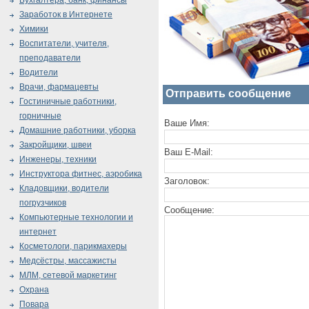
Бухгалтера, банк, финансы
Заработок в Интернете
Химики
Воспитатели, учителя,
преподаватели
Водители
Врачи, фармацевты
Отправить сообщение
Гостиничные работники,
горничные
Ваше Имя:
Домашние работники, уборка
Закройщики, швеи
Ваш E-Mail:
Инженеры, техники
Инструктора фитнес, аэробика
Заголовок:
Кладовщики, водители
погрузчиков
Сообщение:
Компьютерные технологии и
интернет
Косметологи, парикмахеры
Медсёстры, массажисты
МЛМ, сетевой маркетинг
Охрана
Повара