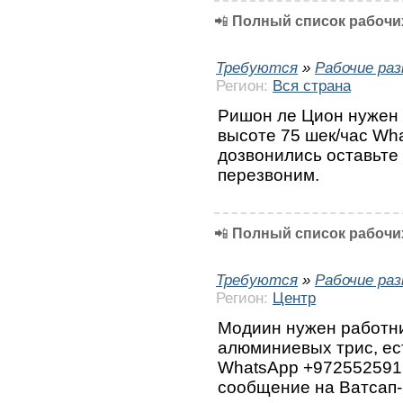
📲
Полный список рабочих
Требуются
»
Рабочие ра
Регион:
Вся страна
Ришон ле Цион нужен 
высоте 75 шек/час Wh
дозвонились оставьте
перезвоним.
📲
Полный список рабочих
Требуются
»
Рабочие ра
Регион:
Центр
Модиин нужен работни
алюминиевых трис, ест
WhatsApp +972552591
сообщение на Ватсап-