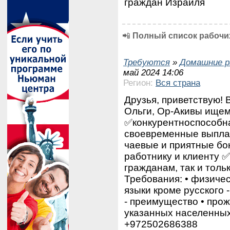
граждан Израиля
📲
Полный список рабочих
Требуются
»
Домашние р
май 2024 14:06
Регион:
Вся страна
Друзья, приветствую! 
Ольги, Ор-Акивы ищем
✅конкурентноспособна
своевременные выпла
чаевые и приятные бо
работнику и клиенту ✅
гражданам, так и тол
Требования: •⁠ ⁠физиче
⁠языки кроме русского 
- преимущество •⁠ ⁠про
указанных населенных
+972502686388