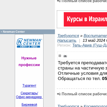
📲
Полный список рабочих
Newman Center
Требуются
»
Воспитател
Написать
|
13 май 2024 
Регион:
Тель-Авив (Гуш-Д
Требуется преподават
страны на частичную з
Отличные условия для
Обращаться по тел.
0
📲
Полный список рабочих
Требуются
»
Косметолог