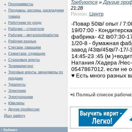
Требуются
»
Другие про
Программисты
21:28
Продавцы, кассиры, раскладчики
Регион:
Центр
товара
-Повар 50₪/ опыт / 7:
Работники по уходу
Рабочие – строители
19/07:00 - Кондитерска
Рабочие – металлообработка
фабрика- 42 ₪07:30-17
Рабочие разные
1/20-8 - бумажная фаб
Слесари, сварщики
завод /43₪/45₪/7-17/-3
Секретари, служащие
14:45-23 :45 (м )+води
Страховые агенты
Натания /Хадера /Нес
Телемаркетинг
0547867012. если не 
Торговые агенты, менеджеры по
♥️ Есть много разных 
продаже
Турагенты
Электрики
📲
Полный список рабочих
Электронщики
Ювелиры
Другие профессии
Ищу работу
Кабинет