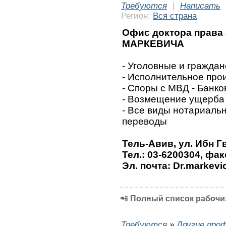
Требуются
|
Написать
Регион:
Вся страна
Офис доктора права
МАРКЕВИЧА
- Уголовные и граждан
- Исполнительное про
- Споры с МВД - Банк
- Возмещение ущерба 
- Все виды нотариальн
переводы
Тель-Авив, ул. Ибн Г
Тел.: 03-6200304, фак
Эл. почта: Dr.markevi
📲
Полный список рабочих
Требуются
»
Другие про