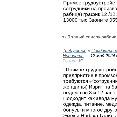
Прямое трудоустройст
сотрудники на произво
рабица) график 12 /12
13000 тыс Звоните 05
📲
Полный список рабочих
Требуются
»
Продавцы, к
Написать
|
12 май 2024 
Регион:
Юг
‼️Прямое трудоустрой
предприятие в промзо
требуются ✅сотрудник
женщины) Иврит на ба
неделю по 8 и 12 часо
Подходит как авода м
одежда, питание, меди
бонусы и многое друго
Эмек и Ноф ха-Галиль,