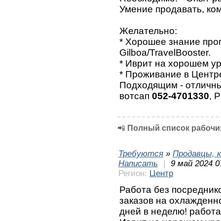
Умение продавать, ко
Желательно:
* Хорошее знание про
Gilboa/TravelBooster.
* Иврит на хорошем ур
* Проживание в Центр
Подходящим - отличны
вотсап
052-4701330
, 
📲
Полный список рабочих
Требуются
»
Продавцы, к
Написать
|
9 май 2024 0
Регион:
Центр
Работа без посреднико
заказов на охлажденн
дней в неделю! работа