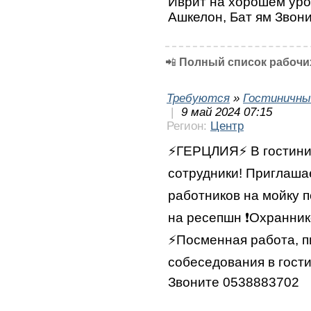
Иврит на хорошем уро
Ашкелон, Бат ям Звон
📲
Полный список рабочих
Требуются
»
Гостиничны
|
9 май 2024 07:15
Регион:
Центр
⚡️ГЕРЦЛИЯ⚡️ В гостин
сотрудники! Приглашае
работников на мойку 
на ресепшн ❗️Охранник
⚡️Посменная работа, 
собеседования в гости
Звоните 0538883702