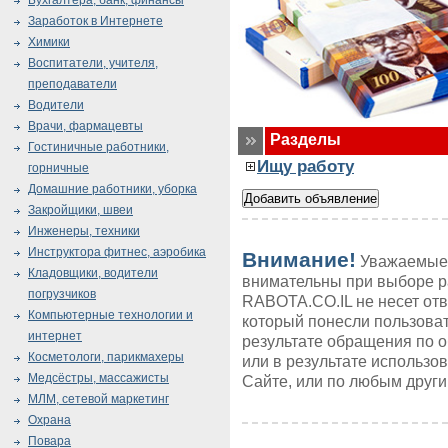
Бухгалтера, банк, финансы
Заработок в Интернете
Химики
Воспитатели, учителя,
преподаватели
Водители
Врачи, фармацевты
Разделы
Гостиничные работники,
Ищу работу
горничные
Домашние работники, уборка
Закройщики, швеи
Инженеры, техники
Инструктора фитнес, аэробика
Внимание!
Уважаемые 
Кладовщики, водители
внимательны при выборе р
погрузчиков
RABOTA.CO.IL не несет от
Компьютерные технологии и
который понесли пользоват
интернет
результате обращения по 
Косметологи, парикмахеры
или в результате использ
Медсёстры, массажисты
Сайте, или по любым друг
МЛМ, сетевой маркетинг
Охрана
Повара