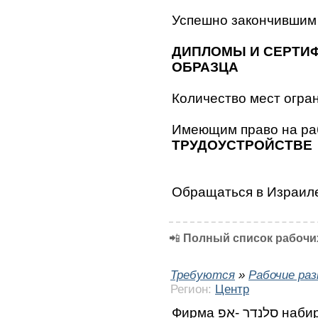
Успешно закончившим
ДИПЛОМЫ И СЕРТИ
ОБРАЗЦА
Количество мест огран
Имеющим право на ра
ТРУДОУСТРОЙСТВЕ
Обращаться в Израил
📲
Полный список рабочих
Требуются
»
Рабочие ра
Регион:
Центр
Фирма סלנדר -אפ набирает работников на установку