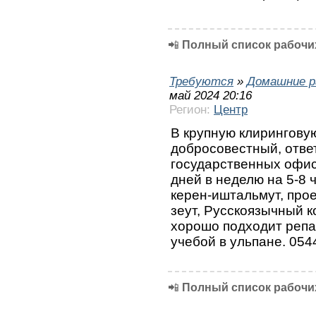
📲
Полный список рабочих
Требуются
»
Домашние р
май 2024 20:16
Регион:
Центр
В крупную клирингову
добросовестный, отве
государственных офис
дней в неделю на 5-8 
керен-иштальмут, прое
зеут, Русскоязычный к
хорошо подходит репа
учебой в ульпане. 05
📲
Полный список рабочих