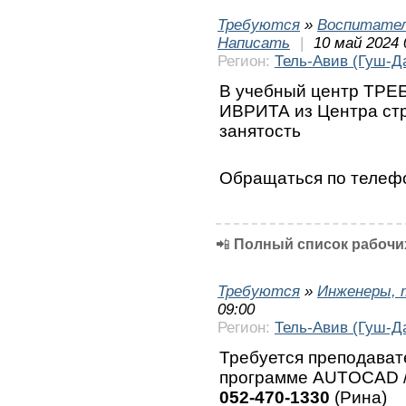
Требуются
»
Воспитател
Написать
|
10 май 2024 
Регион:
Тель-Авив (Гуш-Д
В учебный центр ТРЕ
ИВРИТА из Центра ст
занятость
Обращаться по теле
📲
Полный список рабочих
Требуются
»
Инженеры, 
09:00
Регион:
Тель-Авив (Гуш-Д
Требуется преподават
программе AUTOCAD /
052-470-1330
(Рина)