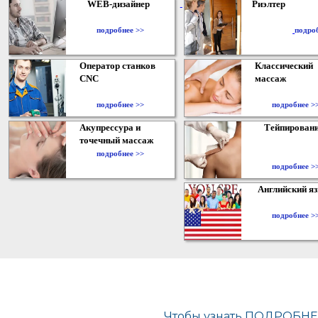
WEB-дизайнер
Риэлтер
​
подробнее >>
подро
Оператор станков
Классический
CNC
массаж
подробнее >>
подробнее >
Акупрессура и
Тейпирован
точечный массаж
подробнее >>
подробнее >
Английский я
подробнее >