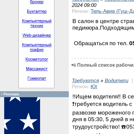
2024 09:00
Регион:
Тель-Авив (Гуш-Д
В салон в центре стр
педикюра.Подходящим
Обращаться по тел.
0
📲
Полный список рабочих
Требуются
»
Водители
Регион:
Юг
Реклама
‼️Ищем водителя‼️ В с
❗требуется водитель с
развозке мороженого 
дня в 05:30, 5 дней в
трудоустройство! ☎️0