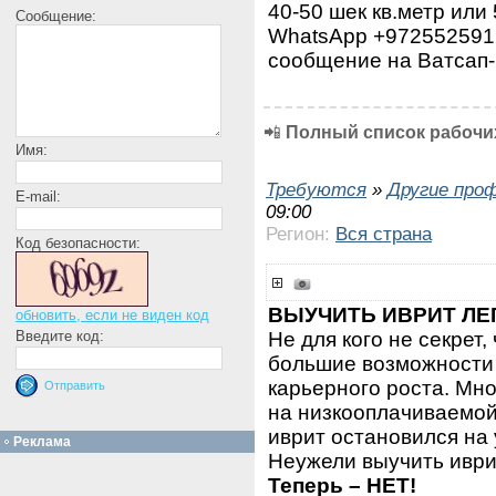
40-50 шек кв.метр или
Сообщение:
WhatsApp +972552591
сообщение на Ватсап-
📲
Полный список рабочих
Имя:
Требуются
»
Другие про
E-mail:
09:00
Регион:
Вся страна
Код безопасности:
ВЫУЧИТЬ ИВРИТ ЛЕ
обновить, если не виден код
Не для кого не секрет,
Введите код:
большие возможности 
карьерного роста. Мн
на низкооплачиваемой 
иврит остановился на
Реклама
Неужели выучить иври
Теперь – НЕТ!