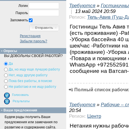
Требуются
»
Гостиничны
Логин
|
13 май 2024 20:59
Пароль
Регион:
Тель-Авив (Гуш-Д
Запомнить
Гостиницы Тель Авив т
(есть проживание) -Ра
Регистрация
-Уборка бассейна 40 ш
Забыли пароль?
шек/час -Работники на
(проживание) -Уборка 
Опросы
ВЫ ДОВОЛЬНЫ СВОЕЙ РАБОТОЙ?
-Повара и помощники 4
WhatsApp +972552591
Да
Да, но ищу еще лучшую работу
сообщение на Ватсап-
Нет, ищу другую работу
Пока без работы, в поиске
Не работаю и не ищу работу
📲
Полный список рабочих
Требуются
»
Рабочие – 
20:54
Ваши предложения
Регион:
Центр
Будем рады получить Ваши
предложения или замечания по
Нетания нужны рабоч
развитию и содержанию сайта.