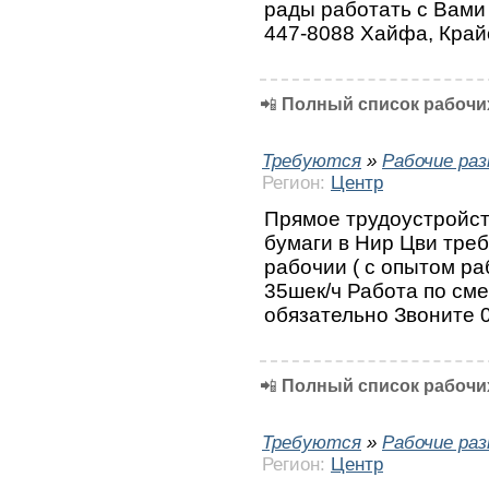
рады работать с Вами 
447-8088 Хайфа, Край
📲
Полный список рабочих
Требуются
»
Рабочие ра
Регион:
Центр
Прямое трудоустройств
бумаги в Нир Цви тре
рабочии ( с опытом ра
35шек/ч Работа по сме
обязательно Звоните 
📲
Полный список рабочих
Требуются
»
Рабочие ра
Регион:
Центр