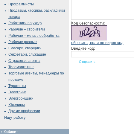
Программисты
Продавцы, кассиры, раскладчики
товара
Код безопасности:
Работники по уходу
Рабочие – строители
Рабочие – металлообработка
Рабочие разные
обновить, если не виден код
Введите код:
Слесари, сварщики
Секретари, служащие
Страховые агенты
Телемаркетинг
Торговые агенты, менеджеры по
продаже
Турагенты
Электрики
Электронщики
Ювелиры
Другие профессии
Ищу работу
Кабинет