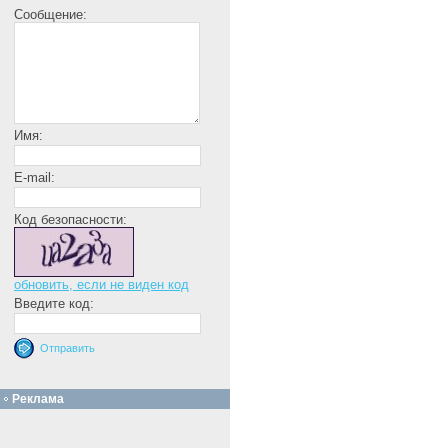
Сообщение:
Имя:
E-mail:
Код безопасности:
обновить, если не виден код
Введите код:
Реклама