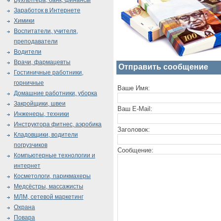
Бухгалтера, банк, финансы
Заработок в Интернете
Химики
Воспитатели, учителя,
преподаватели
Водители
Врачи, фармацевты
Отправить сообщение
Гостиничные работники,
горничные
Ваше Имя:
Домашние работники, уборка
Закройщики, швеи
Ваш E-Mail:
Инженеры, техники
Инструктора фитнес, аэробика
Заголовок:
Кладовщики, водители
погрузчиков
Сообщение:
Компьютерные технологии и
интернет
Косметологи, парикмахеры
Медсёстры, массажисты
МЛМ, сетевой маркетинг
Охрана
Повара