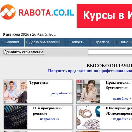
9 августа 2026 ( 26 Ава, 5786 ).
Главная
Доска объявлений
Новости
Правила
Помощ
ВЫСОКО ОПЛАЧИ
Получить предложения по профессионально
Турагенты
Практическая
бухгалтерия
подробнее >>
подробнее >
IT и программи-
Ювелирное дел
рование
3D моделирова
подробнее >>
подробнее >