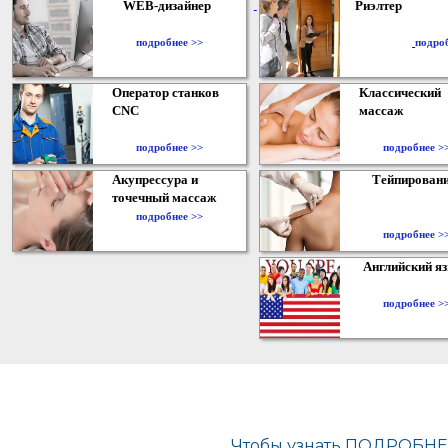
WEB-дизайнер
Риэлтер
​
подробнее >>
подро
Оператор станков
Классический
CNC
массаж
подробнее >>
подробнее >
Акупрессура и
Тейпирован
точечный массаж
подробнее >>
подробнее >
Английский я
подробнее >