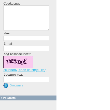
Сообщение:
Имя:
E-mail:
Код безопасности:
обновить, если не виден код
Введите код:
Реклама