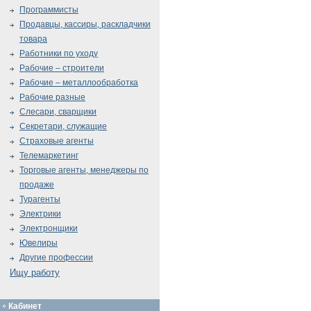
Программисты
Продавцы, кассиры, раскладчики
товара
Работники по уходу
Рабочие – строители
Рабочие – металлообработка
Рабочие разные
Слесари, сварщики
Секретари, служащие
Страховые агенты
Телемаркетинг
Торговые агенты, менеджеры по
продаже
Турагенты
Электрики
Электронщики
Ювелиры
Другие профессии
Ищу работу
Кабинет