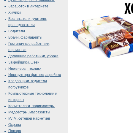
Бухгалтера, банк, финансы
Заработок в Интернете
Химики
Воспитатели, учителя,
преподаватели
Водители
Врачи, фармацевты
Гостиничные работники,
горничные
Домашние работники, уборка
Закройщики, швеи
Инженеры, техники
Инструктора фитнес, аэробика
Кладовщики, водители
погрузчиков
Компьютерные технологии и
интернет
Косметологи, парикмахеры
Медсёстры, массажисты
МЛМ, сетевой маркетинг
Охрана
Повара