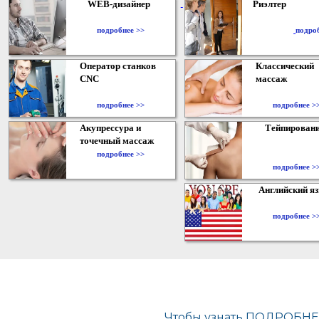
WEB-дизайнер
Риэлтер
​
подробнее >>
подро
Оператор станков
Классический
CNC
массаж
подробнее >>
подробнее >
Акупрессура и
Тейпирован
точечный массаж
подробнее >>
подробнее >
Английский я
подробнее >