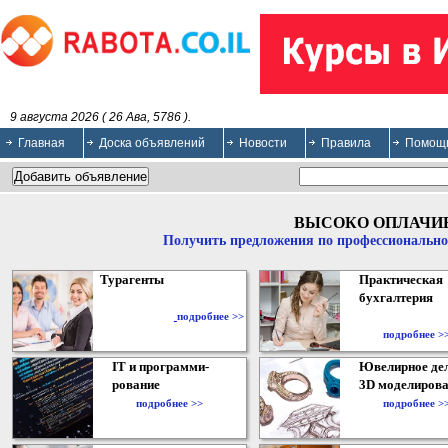
9 августа 2026 ( 26 Ава, 5786 ).
Главная
Доска объявлений
Новости
Правила
Помощ
ВЫСОКО ОПЛАЧИ
Получить предложения по профессионально
Турагенты
Практическая
бухгалтерия
подробнее >>
подробнее >
IT и программи-
Ювелирное дел
рование
3D моделирова
подробнее >>
подробнее >