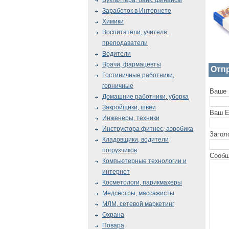
Бухгалтера, банк, финансы
Заработок в Интернете
Химики
Воспитатели, учителя,
преподаватели
Водители
Врачи, фармацевты
Отп
Гостиничные работники,
горничные
Ваше 
Домашние работники, уборка
Закройщики, швеи
Ваш E
Инженеры, техники
Инструктора фитнес, аэробика
Загол
Кладовщики, водители
погрузчиков
Сообщ
Компьютерные технологии и
интернет
Косметологи, парикмахеры
Медсёстры, массажисты
МЛМ, сетевой маркетинг
Охрана
Повара