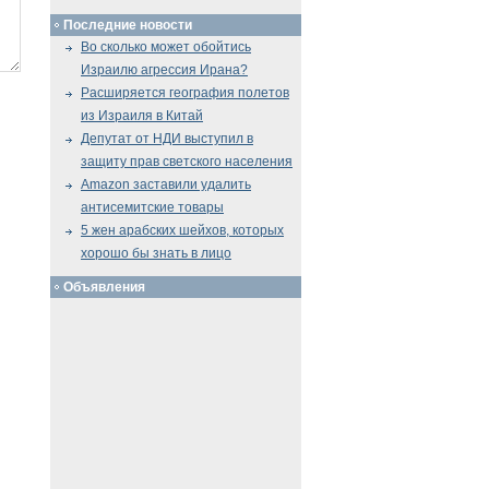
Последние новости
Во сколько может обойтись
Израилю агрессия Ирана?
Расширяется география полетов
из Израиля в Китай
Депутат от НДИ выступил в
защиту прав светского населения
Amazon заставили удалить
антисемитские товары
5 жен арабских шейхов, которых
хорошо бы знать в лицо
Объявления