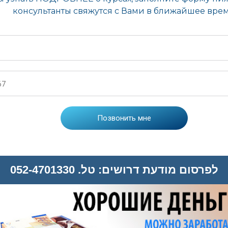
לפרסום מודעת דרושים: טל. 052-4701330