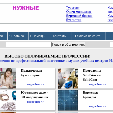
ти
Правила
Помощь
Контакты
Реклама на сайте
ВЫСОКО ОПЛАЧИВАЕМЫЕ ПРОФЕССИИ!
жения по профессиональной подготовке ведущих учебных центров И
Практическая
Программы
бухгалтерия
SolidWorks /
SolidCam
подробнее >>
подробнее >>
Ювелирное дело -
Биржевые
3D моделирование
брокеры
подробнее >>
подробнее >>