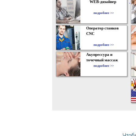
WEB-дизайнер
подробнее >>
Оператор станков
CNC
подробнее >>
Акупрессура и
точечный массаж
подробнее >>