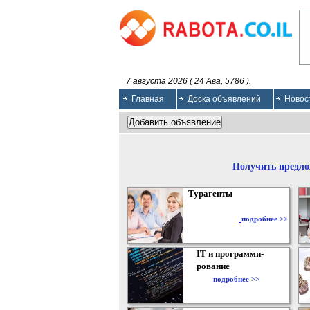
7 августа 2026 ( 24 Ава, 5786 ).
Главная
Доска объявлений
Новос
Получить предло
Турагенты
подробнее >>
IT и программи-
рование
подробнее >>