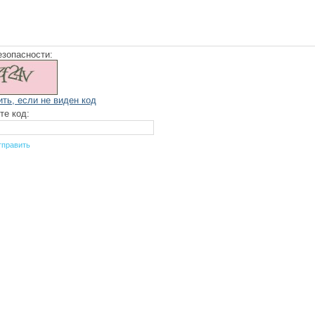
езопасности:
ить, если не виден код
те код: