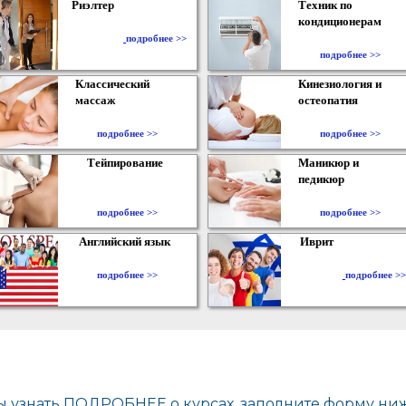
Риэлтер
Техник по
кондиционерам
​
подробнее >>
подробнее >>
Классический
Кинезиология и
массаж
остеопатия
подробнее >>
подробнее >>
Тейпирование
Маникюр и
педикюр
подробнее >>
подробнее >>
Английский язык
Иврит
подробнее >>
подробнее >>