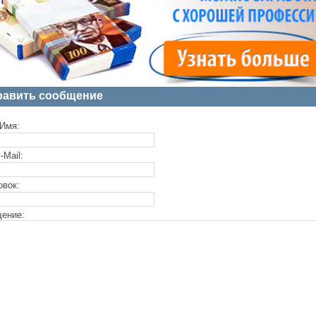
равить сообщение
Имя:
-Mail:
овок:
ение: