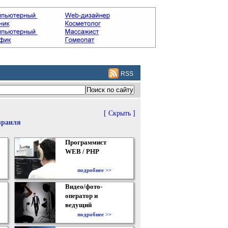
RSS
[ Скрыть ]
зраиля
Программист
WEB / PHP
подробнее >>
Видео/фото-
оператор и
ведущий
подробнее >>