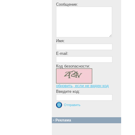
Сообщение:
Имя:
E-mail:
Код безопасности:
обновить, если не виден код
Введите код:
Реклама