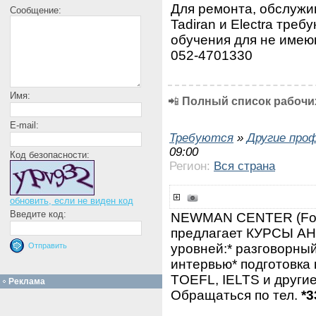
Для ремонта, обслужи
Сообщение:
Tadiran и Electra тре
обучения для не имею
052-4701330
Имя:
📲
Полный список рабочих
E-mail:
Требуются
»
Другие про
09:00
Код безопасности:
Регион:
Вся страна
обновить, если не виден код
Введите код:
NEWMAN CENTER (Fo
предлагает КУРСЫ А
уровней:* разговорный
интервью* подготовка к
TOEFL, IELTS и другие
Реклама
Обращаться по тел.
*3