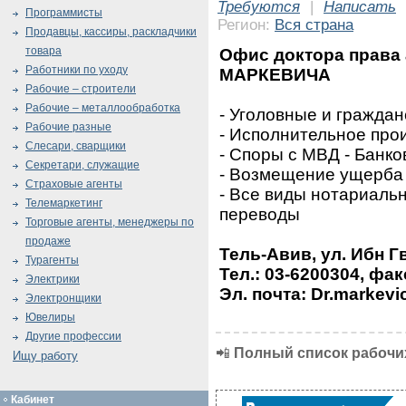
Требуются
|
Написать
Программисты
Регион:
Вся страна
Продавцы, кассиры, раскладчики
товара
Офис доктора права
Работники по уходу
МАРКЕВИЧА
Рабочие – строители
Рабочие – металлообработка
- Уголовные и граждан
Рабочие разные
- Исполнительное про
Слесари, сварщики
- Споры с МВД - Банк
Секретари, служащие
- Возмещение ущерба 
Страховые агенты
- Все виды нотариальн
Телемаркетинг
переводы
Торговые агенты, менеджеры по
продаже
Тель-Авив, ул. Ибн Г
Турагенты
Тел.: 03-6200304, фак
Электрики
Эл. почта: Dr.markevi
Электронщики
Ювелиры
Другие профессии
📲
Полный список рабочих
Ищу работу
Кабинет