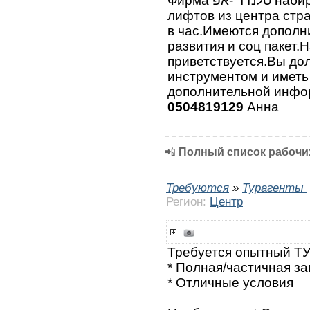
Фирма סלנדר -אפ набирает работников на установку
лифтов из центра стр
в час.Имеются дополн
развития и соц пакет.
приветствуется.Вы до
инструментом и иметь
дополнительной инфо
0504819129
Анна
📲
Полный список рабочих
Требуются
»
Турагенты
Регион:
Центр
Требуется опытный Т
* Полная/частичная за
* Отличные условия