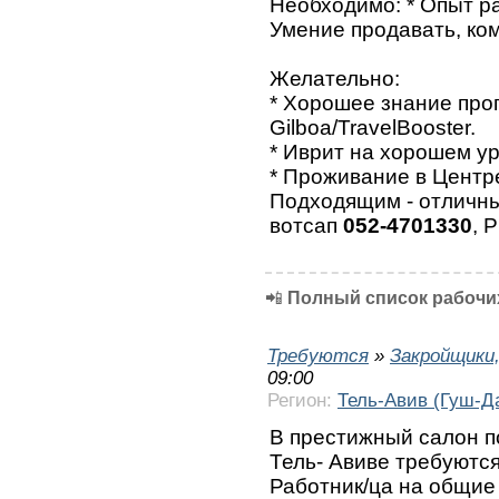
Необходимо: * Опыт ра
Умение продавать, ко
Желательно:
* Хорошее знание про
Gilboa/TravelBooster.
* Иврит на хорошем ур
* Проживание в Центр
Подходящим - отличны
вотсап
052-4701330
, 
📲
Полный список рабочих
Требуются
»
Закройщики
09:00
Регион:
Тель-Авив (Гуш-Д
В престижный салон п
Тель- Авиве требуются
Работник/ца на общие