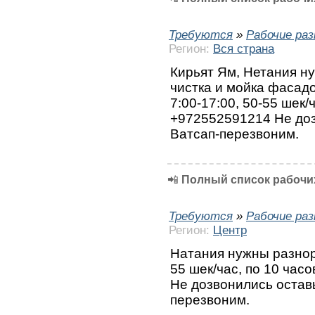
Требуются
»
Рабочие ра
Регион:
Вся страна
Кирьят Ям, Нетания н
чистка и мойка фасадо
7:00-17:00, 50-55 шек/
+972552591214 Не доз
Ватсап-перезвоним.
📲
Полный список рабочих
Требуются
»
Рабочие ра
Регион:
Центр
Натания нужны разнор
55 шек/час, по 10 час
Не дозвонились остав
перезвоним.