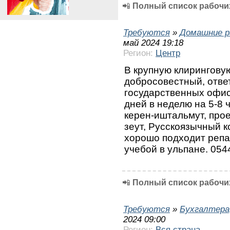
📲
Полный список рабочих
Требуются
»
Домашние р
май 2024 19:18
Регион:
Центр
В крупную клирингову
добросовестный, отве
государственных офис
дней в неделю на 5-8 
керен-иштальмут, прое
зеут, Русскоязычный к
хорошо подходит репа
учебой в ульпане. 05
📲
Полный список рабочих
Требуются
»
Бухгалтера
2024 09:00
Регион:
Вся страна