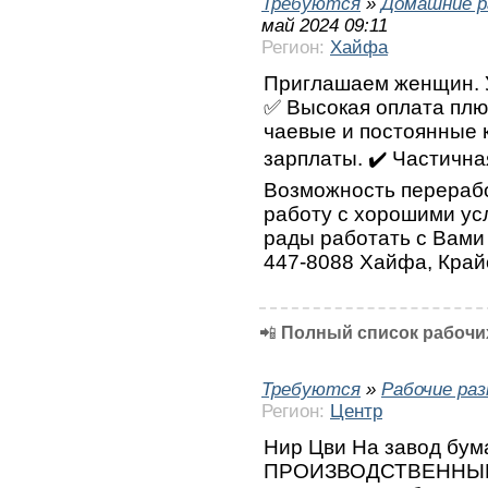
Требуются
»
Домашние р
май 2024 09:11
Регион:
Хайфа
Приглашаем женщин. У
✅ Высокая оплата плю
чаевые и постоянные 
зарплаты. ✔️ Частична
Возможность перерабо
работу с хорошими ус
рады работать с Вами 
447-8088 Хайфа, Край
📲
Полный список рабочих
Требуются
»
Рабочие ра
Регион:
Центр
Нир Цви На завод бум
ПРОИЗВОДСТВЕННЫЕ 