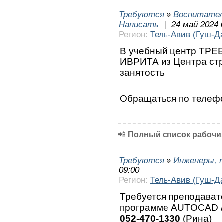
Требуются
»
Воспитател
Написать
|
24 май 2024 
Регион:
Тель-Авив (Гуш-Д
В учебный центр ТРЕ
ИВРИТА из Центра ст
занятость
Обращаться по теле
📲
Полный список рабочих
Требуются
»
Инженеры, 
09:00
Регион:
Тель-Авив (Гуш-Д
Требуется преподават
программе AUTOCAD /
052-470-1330
(Рина)