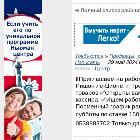
📲
Полный список рабочих
Требуются
»
Продавцы, к
Написать
|
29 май 2024 
Регион:
Центр
‼️Приглашаем на работ
Ришон ле-Ционе: ✅Тре
товаров ✅Открыты вак
кассира; ✅Ищем работ
Посменный график раб
субботы по ставке 150
0538883702 Только дл