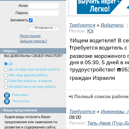
Логин
Пароль
Запомнить
Требуются
»
Водители
Регион:
Юг
Регистрация
‼️Ищем водителя‼️ В с
Забыли пароль?
❗требуется водитель с
Опросы
развозке мороженого 
ВЫ ДОВОЛЬНЫ СВОЕЙ РАБОТОЙ?
дня в 05:30, 5 дней в
Да
трудоустройство! ☎️0
Да, но ищу еще лучшую работу
Нет, ищу другую работу
граждан Израиля
Пока без работы, в поиске
Не работаю и не ищу работу
📲
Полный список рабочих
Ваши предложения
Требуются
»
Инженеры, 
09:00
Будем рады получить Ваши
предложения или замечания по
Регион:
Тель-Авив (Гуш-Д
развитию и содержанию сайта.