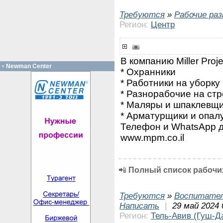
Требуются
»
Рабочие ра
Регион:
Центр
В компанию Miller Pro
Newman Center
* Охранники
* Работники на уборку
* Разнорабочие на ст
* Маляры и шпаклевщ
* Арматурщики и опал
Телефон и WhatsApp д
www.mpm.co.il
📲
Полный список рабочих
Требуются
»
Воспитател
Написать
|
29 май 2024 
Регион:
Тель-Авив (Гуш-Д