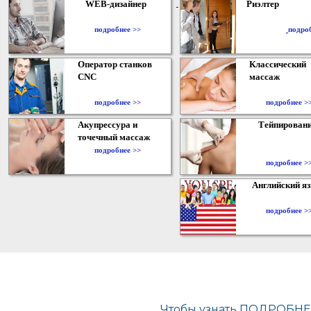
WEB-дизайнер
Риэлтер
​
подробнее >>
подро
Оператор станков
Классический
CNC
массаж
подробнее >>
подробнее >
Акупрессура и
Тейпирован
точечный массаж
подробнее >>
подробнее >
Английский я
подробнее >