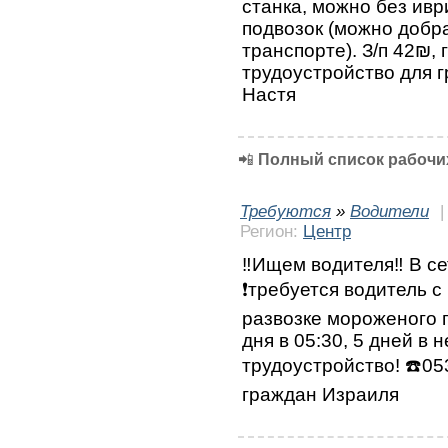
станка, можно без ивр
подвозок (можно добр
транспорте). З/п 42₪,
трудоустройство для 
Настя
📲
Полный список рабочих
Требуются
»
Водители
Регион:
Центр
‼️Ищем водителя‼️ В с
❗требуется водитель с
развозке мороженого 
дня в 05:30, 5 дней в
трудоустройство! ☎️0
граждан Израиля