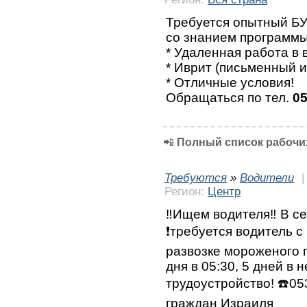
Требуется опытный БУ
со знанием программ
* Удаленная работа в
* Иврит (письменный и
* Отличные условия!
Обращаться по тел.
05
📲
Полный список рабочих
Требуются
»
Водители
Регион:
Центр
‼️Ищем водителя‼️ В с
❗требуется водитель с
развозке мороженого 
дня в 05:30, 5 дней в
трудоустройство! ☎️0
граждан Израиля