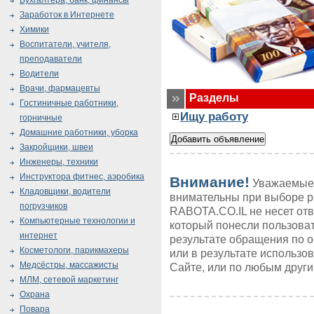
Бухгалтера, банк, финансы
Заработок в Интернете
Химики
Воспитатели, учителя,
преподаватели
Водители
Врачи, фармацевты
Разделы
Гостиничные работники,
Ищу работу
горничные
Домашние работники, уборка
Закройщики, швеи
Инженеры, техники
Инструктора фитнес, аэробика
Внимание!
Уважаемые 
Кладовщики, водители
внимательны при выборе р
погрузчиков
RABOTA.CO.IL не несет от
Компьютерные технологии и
который понесли пользоват
интернет
результате обращения по 
Косметологи, парикмахеры
или в результате использ
Медсёстры, массажисты
Сайте, или по любым друг
МЛМ, сетевой маркетинг
Охрана
Повара