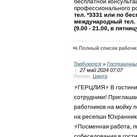
бесплатной консульта
профессионального ро
тел. *3331 или по бе
международный тел. 
(9.00 - 21.00, в пятниц
📲
Полный список рабочих
Требуются
»
Гостиничны
|
27 май 2024 07:07
Регион:
Центр
⚡️ГЕРЦЛИЯ⚡️ В гостин
сотрудники! Приглашае
работников на мойку 
на ресепшн ❗️Охранник
⚡️Посменная работа, 
собеседования в гости