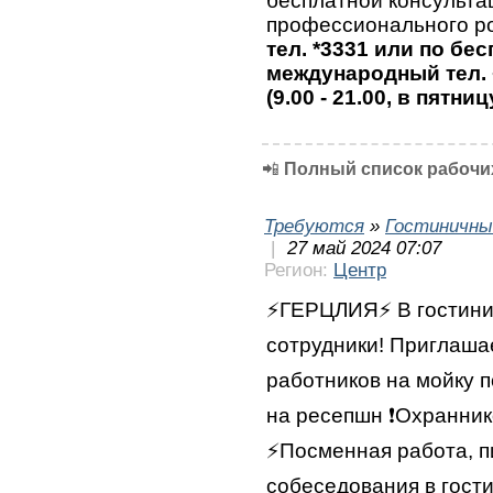
бесплатной консульта
профессионального ро
тел. *3331 или по бе
международный тел. 
(9.00 - 21.00, в пятниц
📲
Полный список рабочих
Требуются
»
Гостиничны
|
27 май 2024 07:07
Регион:
Центр
⚡️ГЕРЦЛИЯ⚡️ В гостин
сотрудники! Приглашае
работников на мойку 
на ресепшн ❗️Охранник
⚡️Посменная работа, 
собеседования в гости