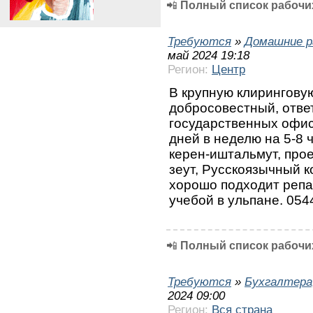
📲
Полный список рабочих
Требуются
»
Домашние р
май 2024 19:18
Регион:
Центр
В крупную клирингову
добросовестный, отве
государственных офис
дней в неделю на 5-8 
керен-иштальмут, прое
зеут, Русскоязычный к
хорошо подходит репа
учебой в ульпане. 05
📲
Полный список рабочих
Требуются
»
Бухгалтера
2024 09:00
Регион:
Вся страна