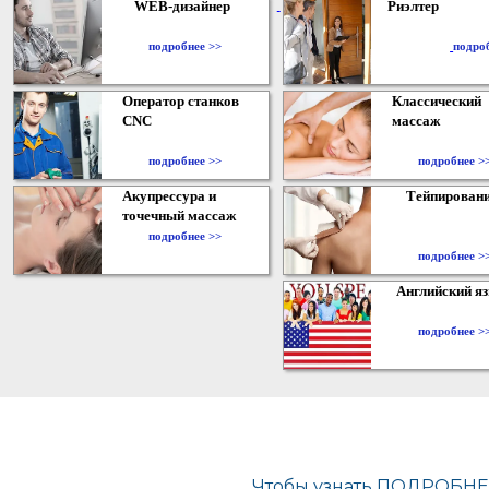
WEB-дизайнер
Риэлтер
​
подробнее >>
подро
Оператор станков
Классический
CNC
массаж
подробнее >>
подробнее >
Акупрессура и
Тейпирован
точечный массаж
подробнее >>
подробнее >
Английский я
подробнее >