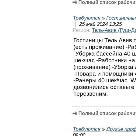
📲
Полный список рабочих
Требуются
»
Гостиничны
|
25 май 2024 13:25
Регион:
Тель-Авив (Гуш-Д
Гостиницы Тель Авив т
(есть проживание) -Ра
-Уборка бассейна 40 ш
шек/час -Работники на
(проживание) -Уборка 
-Повара и помощники 4
-Ранеры 40 шек/час. 
дозвонились оставьте
перезвоним.
📲
Полный список рабочих
Требуются
»
Другие про
09:00