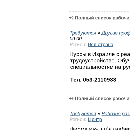
📲
Полный список рабочих
Требуются
»
Другие про
09:00
Регион:
Вся страна
Курсы в Израиле с ре
трудоустройстве. Обу
специальностям на ру
Тел. 053-2110933
📲
Полный список рабочих
Требуются
»
Рабочие ра
Регион:
Центр
Фирма סלנדר -אפ набирает работников на установку