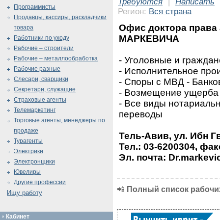
Требуются
|
Написать
Программисты
Регион:
Вся страна
Продавцы, кассиры, раскладчики
Офис доктора права
товара
МАРКЕВИЧА
Работники по уходу
Рабочие – строители
- Уголовные и граждан
Рабочие – металлообработка
Рабочие разные
- Исполнительное про
Слесари, сварщики
- Споры с МВД - Банк
Секретари, служащие
- Возмещение ущерба 
Страховые агенты
- Все виды нотариальн
Телемаркетинг
переводы
Торговые агенты, менеджеры по
продаже
Тель-Авив, ул. Ибн Г
Турагенты
Тел.: 03-6200304, фак
Электрики
Эл. почта: Dr.markevi
Электронщики
Ювелиры
Другие профессии
📲
Полный список рабочих
Ищу работу
Кабинет