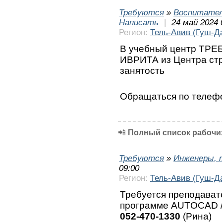
Требуются
»
Воспитател
Написать
|
24 май 2024 
Регион:
Тель-Авив (Гуш-Д
В учебный центр ТРЕ
ИВРИТА из Центра ст
занятость
Обращаться по теле
📲
Полный список рабочих
Требуются
»
Инженеры, 
09:00
Регион:
Тель-Авив (Гуш-Д
Требуется преподават
программе AUTOCAD /
052-470-1330
(Рина)