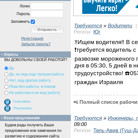
Логин
Пароль
Запомнить
Требуются
»
Водители
Регион:
Юг
Регистрация
‼️Ищем водителя‼️ В с
Забыли пароль?
❗требуется водитель с
Опросы
развозке мороженого 
ВЫ ДОВОЛЬНЫ СВОЕЙ РАБОТОЙ?
дня в 05:30, 5 дней в
Да
трудоустройство! ☎️0
Да, но ищу еще лучшую работу
Нет, ищу другую работу
граждан Израиля
Пока без работы, в поиске
Не работаю и не ищу работу
📲
Полный список рабочих
Требуются
»
Инженеры, 
Ваши предложения
09:00
Будем рады получить Ваши
Регион:
Тель-Авив (Гуш-Д
предложения или замечания по
развитию и содержанию сайта.