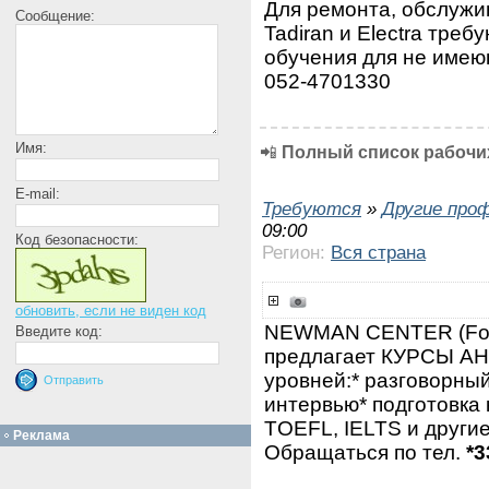
Для ремонта, обслужи
Сообщение:
Tadiran и Electra тре
обучения для не имею
052-4701330
Имя:
📲
Полный список рабочих
E-mail:
Требуются
»
Другие про
09:00
Код безопасности:
Регион:
Вся страна
обновить, если не виден код
NEWMAN CENTER (Fo
Введите код:
предлагает КУРСЫ А
уровней:* разговорный
интервью* подготовка к
TOEFL, IELTS и другие
Реклама
Обращаться по тел.
*3