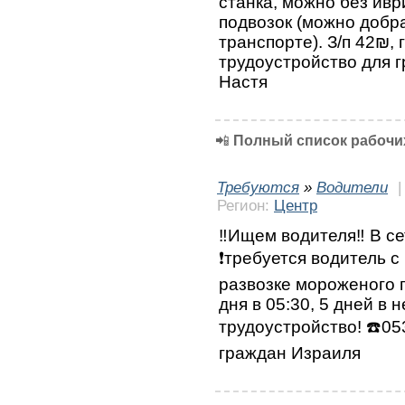
станка, можно без ивр
подвозок (можно добр
транспорте). З/п 42₪,
трудоустройство для 
Настя
📲
Полный список рабочих
Требуются
»
Водители
Регион:
Центр
‼️Ищем водителя‼️ В с
❗требуется водитель с
развозке мороженого 
дня в 05:30, 5 дней в
трудоустройство! ☎️0
граждан Израиля