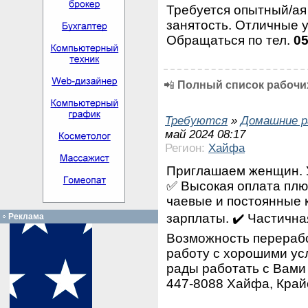
Требуется опытный/а
занятость. Отличные 
Обращаться по тел.
0
📲
Полный список рабочих
Требуются
»
Домашние р
май 2024 08:17
Регион:
Хайфа
Приглашаем женщин. У
✅ Высокая оплата плю
чаевые и постоянные 
зарплаты. ✔️ Частична
Реклама
Возможность перерабо
работу с хорошими ус
рады работать с Вами 
447-8088 Хайфа, Край