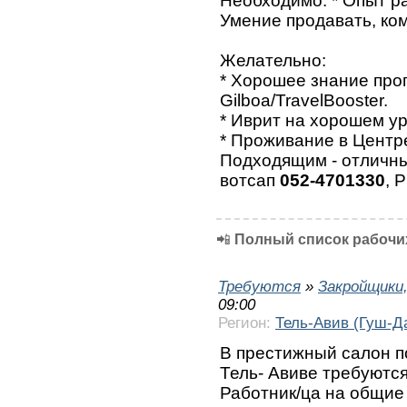
Необходимо: * Опыт ра
Умение продавать, ко
Желательно:
* Хорошее знание про
Gilboa/TravelBooster.
* Иврит на хорошем ур
* Проживание в Центр
Подходящим - отличны
вотсап
052-4701330
, 
📲
Полный список рабочих
Требуются
»
Закройщики
09:00
Регион:
Тель-Авив (Гуш-Д
В престижный салон п
Тель- Авиве требуются
Работник/ца на общие