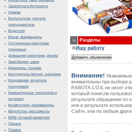
Бухгалтера, банк, финансы
Заработок в Интернете
Химики
Воспитатели, учителя,
преподаватели
Водители
Врачи, фармацевты
Разделы
Гостиничные работники,
Ищу работу
горничные
Домашние работники, уборка
Закройщики, швеи
Инженеры, техники
Внимание!
Инструктора фитнес, аэробика
Уважаемые 
Кладовщики, водители
внимательны при выборе р
погрузчиков
RABOTA.CO.IL не несет от
Компьютерные технологии и
который понесли пользоват
результате обращения по 
интернет
или в результате использ
Косметологи, парикмахеры
Сайте, или по любым друг
Медсёстры, массажисты
МЛМ, сетевой маркетинг
Охрана
Повара