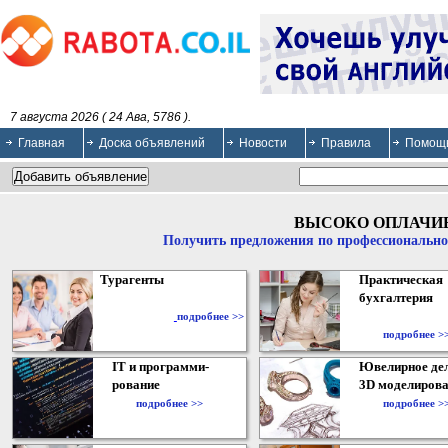
7 августа 2026 ( 24 Ава, 5786 ).
Главная
Доска объявлений
Новости
Правила
Помощ
ВЫСОКО ОПЛАЧИ
Получить предложения по профессионально
Турагенты
Практическая
бухгалтерия
подробнее >>
подробнее >
IT и программи-
Ювелирное дел
рование
3D моделирова
подробнее >>
подробнее >