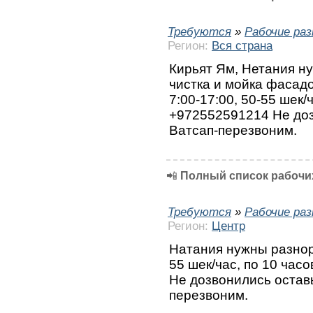
Требуются
»
Рабочие ра
Регион:
Вся страна
Кирьят Ям, Нетания н
чистка и мойка фасадо
7:00-17:00, 50-55 шек/
+972552591214 Не доз
Ватсап-перезвоним.
📲
Полный список рабочих
Требуются
»
Рабочие ра
Регион:
Центр
Натания нужны разнор
55 шек/час, по 10 час
Не дозвонились остав
перезвоним.