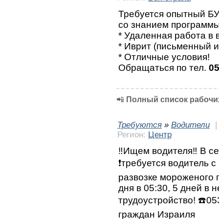
Требуется опытный БУ
со знанием программ
* Удаленная работа в
* Иврит (письменный и
* Отличные условия!
Обращаться по тел.
05
📲
Полный список рабочих
Требуются
»
Водители
Регион:
Центр
‼️Ищем водителя‼️ В с
❗требуется водитель с
развозке мороженого 
дня в 05:30, 5 дней в
трудоустройство! ☎️0
граждан Израиля