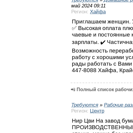
май 2024 09:11
Регион:
Хайфа
Приглашаем женщин. У
✅ Высокая оплата плю
чаевые и постоянные 
зарплаты. ✔️ Частична
Возможность перерабо
работу с хорошими ус
рады работать с Вами 
447-8088 Хайфа, Край
📲
Полный список рабочих
Требуются
»
Рабочие ра
Регион:
Центр
Нир Цви На завод бум
ПРОИЗВОДСТВЕННЫЕ 