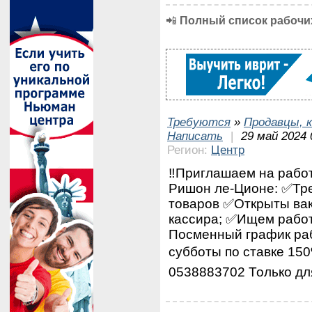
📲
Полный список рабочих
Требуются
»
Продавцы, к
Написать
|
29 май 2024 
Регион:
Центр
‼️Приглашаем на работ
Ришон ле-Ционе: ✅Тре
товаров ✅Открыты вак
кассира; ✅Ищем работ
Посменный график раб
субботы по ставке 150
0538883702 Только дл