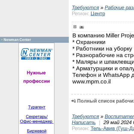
Требуются
»
Рабочие ра
Регион:
Центр
В компанию Miller Pro
Newman Center
* Охранники
* Работники на уборку
* Разнорабочие на ст
* Маляры и шпаклевщ
* Арматурщики и опал
Телефон и WhatsApp д
www.mpm.co.il
📲
Полный список рабочих
Требуются
»
Воспитател
Написать
|
29 май 2024 
Регион:
Тель-Авив (Гуш-Д