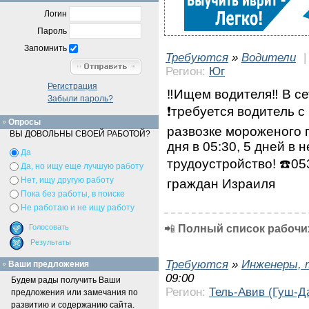
Логин
Пароль
Запомнить
Требуются
»
Водители
Регион:
Юг
Регистрация
‼️Ищем водителя‼️ В с
Забыли пароль?
❗требуется водитель с
Опросы
развозке мороженого 
ВЫ ДОВОЛЬНЫ СВОЕЙ РАБОТОЙ?
дня в 05:30, 5 дней в
Да
трудоустройство! ☎️0
Да, но ищу еще лучшую работу
Нет, ищу другую работу
граждан Израиля
Пока без работы, в поиске
Не работаю и не ищу работу
📲
Полный список рабочих
Требуются
»
Инженеры, 
Ваши предложения
09:00
Будем рады получить Ваши
Регион:
Тель-Авив (Гуш-Д
предложения или замечания по
развитию и содержанию сайта.