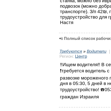
станка, можно без ивр
подвозок (можно добр
транспорте). З/п 42₪,
трудоустройство для 
Настя
📲
Полный список рабочих
Требуются
»
Водители
Регион:
Центр
‼️Ищем водителя‼️ В с
❗требуется водитель с
развозке мороженого 
дня в 05:30, 5 дней в
трудоустройство! ☎️0
граждан Израиля