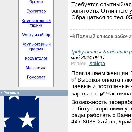
Требуется опытный/а
занятость. Отличные 
Обращаться по тел.
0
📲
Полный список рабочих
Требуются
»
Домашние р
май 2024 08:17
Регион:
Хайфа
Приглашаем женщин. У
✅ Высокая оплата плю
чаевые и постоянные 
зарплаты. ✔️ Частична
Реклама
Возможность перерабо
работу с хорошими ус
рады работать с Вами 
447-8088 Хайфа, Край