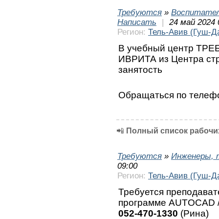
Требуются
»
Воспитател
Написать
|
24 май 2024 
Регион:
Тель-Авив (Гуш-Д
В учебный центр ТРЕ
ИВРИТА из Центра ст
занятость
Обращаться по теле
📲
Полный список рабочих
Требуются
»
Инженеры, 
09:00
Регион:
Тель-Авив (Гуш-Д
Требуется преподават
программе AUTOCAD /
052-470-1330
(Рина)