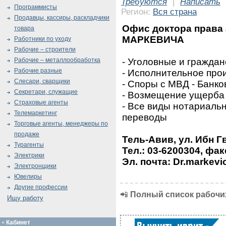
Требуются
|
Написать
Программисты
Регион:
Вся страна
Продавцы, кассиры, раскладчики
Офис доктора права
товара
МАРКЕВИЧА
Работники по уходу
Рабочие – строители
- Уголовные и граждан
Рабочие – металлообработка
Рабочие разные
- Исполнительное про
Слесари, сварщики
- Споры с МВД - Банк
Секретари, служащие
- Возмещение ущерба 
Страховые агенты
- Все виды нотариальн
Телемаркетинг
переводы
Торговые агенты, менеджеры по
продаже
Тель-Авив, ул. Ибн Г
Турагенты
Тел.: 03-6200304, фак
Электрики
Эл. почта: Dr.markevi
Электронщики
Ювелиры
Другие профессии
📲
Полный список рабочих
Ищу работу
Кабинет