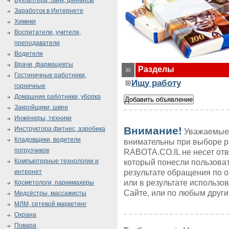
Бухгалтера, банк, финансы
Заработок в Интернете
Химики
Воспитатели, учителя,
преподаватели
Водители
Врачи, фармацевты
Разделы
Гостиничные работники,
Ищу работу
горничные
Домашние работники, уборка
Закройщики, швеи
Инженеры, техники
Внимание!
Инструктора фитнес, аэробика
Уважаемые 
Кладовщики, водители
внимательны при выборе р
погрузчиков
RABOTA.CO.IL не несет от
Компьютерные технологии и
который понесли пользоват
результате обращения по 
интернет
или в результате использ
Косметологи, парикмахеры
Сайте, или по любым друг
Медсёстры, массажисты
МЛМ, сетевой маркетинг
Охрана
Повара