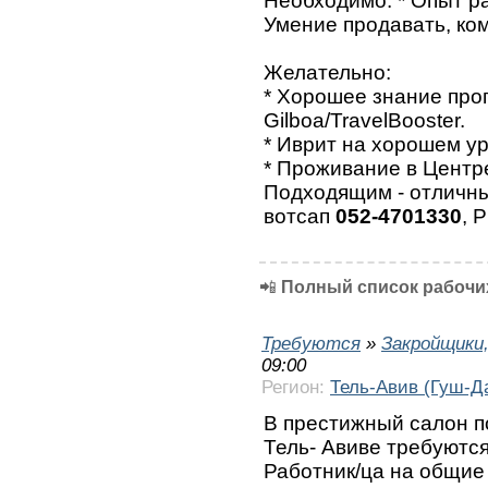
Необходимо: * Опыт ра
Умение продавать, ко
Желательно:
* Хорошее знание про
Gilboa/TravelBooster.
* Иврит на хорошем ур
* Проживание в Центр
Подходящим - отличны
вотсап
052-4701330
, 
📲
Полный список рабочих
Требуются
»
Закройщики
09:00
Регион:
Тель-Авив (Гуш-Д
В престижный салон п
Тель- Авиве требуются
Работник/ца на общие