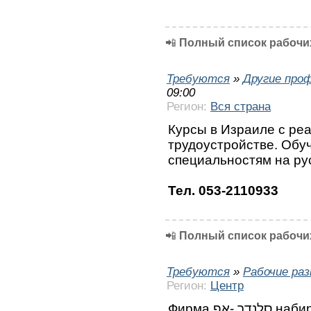
📲
Полный список рабочих
Требуются
»
Другие про
09:00
Регион:
Вся страна
Курсы в Израиле с ре
трудоустройстве. Обу
специальностям на ру
Тел. 053-2110933
📲
Полный список рабочих
Требуются
»
Рабочие ра
Регион:
Центр
Фирма סלנדר -אפ набирает работников на установку