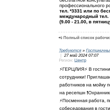
бесплатной консульта
профессионального ро
тел. *3331 или по бе
международный тел. 
(9.00 - 21.00, в пятниц
📲
Полный список рабочих
Требуются
»
Гостиничны
|
27 май 2024 07:07
Регион:
Центр
⚡️ГЕРЦЛИЯ⚡️ В гостин
сотрудники! Приглашае
работников на мойку 
на ресепшн ❗️Охранник
⚡️Посменная работа, 
собеседования в гости