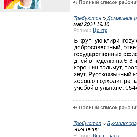
📲
Полный список рабочих
Требуются
»
Домашние р
май 2024 19:18
Регион:
Центр
В крупную клирингову
добросовестный, отве
государственных офис
дней в неделю на 5-8 
керен-иштальмут, прое
зеут, Русскоязычный к
хорошо подходит репа
учебой в ульпане. 05
📲
Полный список рабочих
Требуются
»
Бухгалтера
2024 09:00
Регион:
Вся страна