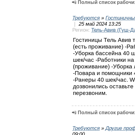
📲
Полный список рабочих
Требуются
»
Гостиничны
|
25 май 2024 13:25
Регион:
Тель-Авив (Гуш-Д
Гостиницы Тель Авив т
(есть проживание) -Ра
-Уборка бассейна 40 ш
шек/час -Работники на
(проживание) -Уборка 
-Повара и помощники 4
-Ранеры 40 шек/час. 
дозвонились оставьте
перезвоним.
📲
Полный список рабочих
Требуются
»
Другие про
09:00