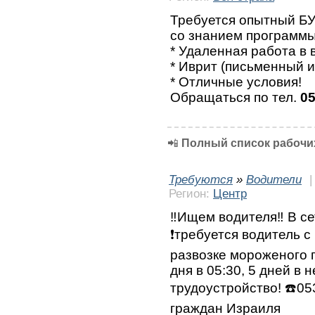
Требуется опытный БУ
со знанием программ
* Удаленная работа в
* Иврит (письменный и
* Отличные условия!
Обращаться по тел.
05
📲
Полный список рабочих
Требуются
»
Водители
Регион:
Центр
‼️Ищем водителя‼️ В с
❗требуется водитель с
развозке мороженого 
дня в 05:30, 5 дней в
трудоустройство! ☎️0
граждан Израиля