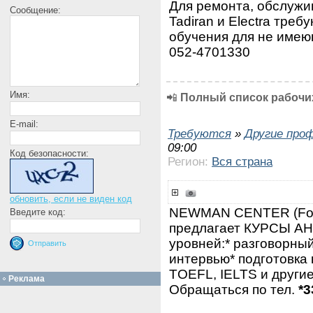
Для ремонта, обслужи
Сообщение:
Tadiran и Electra тре
обучения для не имею
052-4701330
Имя:
📲
Полный список рабочих
E-mail:
Требуются
»
Другие про
09:00
Код безопасности:
Регион:
Вся страна
обновить, если не виден код
NEWMAN CENTER (Fo
Введите код:
предлагает КУРСЫ А
уровней:* разговорный
интервью* подготовка к
TOEFL, IELTS и другие
Реклама
Обращаться по тел.
*3