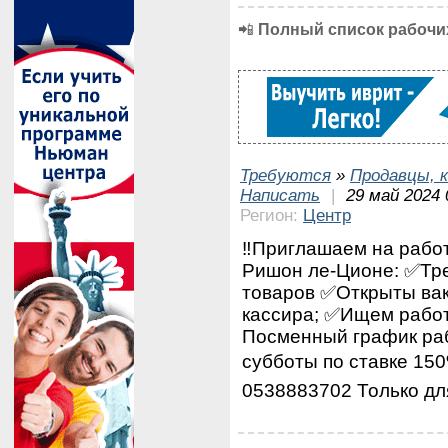
📲
Полный список рабочих
Требуются
»
Продавцы, к
Написать
|
29 май 2024 
Регион:
Центр
‼️Приглашаем на работ
Ришон ле-Ционе: ✅Тре
товаров ✅Открыты вак
кассира; ✅Ищем работ
Посменный график раб
субботы по ставке 150
0538883702 Только дл