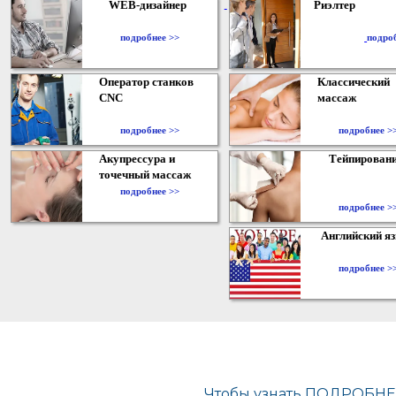
WEB-дизайнер
Риэлтер
​
подробнее >>
подро
Оператор станков
Классический
CNC
массаж
подробнее >>
подробнее >
Акупрессура и
Тейпирован
точечный массаж
подробнее >>
подробнее >
Английский я
подробнее >