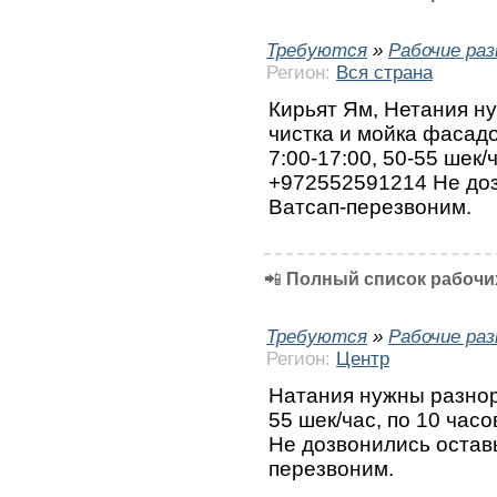
Требуются
»
Рабочие ра
Регион:
Вся страна
Кирьят Ям, Нетания н
чистка и мойка фасадо
7:00-17:00, 50-55 шек/
+972552591214 Не доз
Ватсап-перезвоним.
📲
Полный список рабочих
Требуются
»
Рабочие ра
Регион:
Центр
Натания нужны разнор
55 шек/час, по 10 час
Не дозвонились остав
перезвоним.