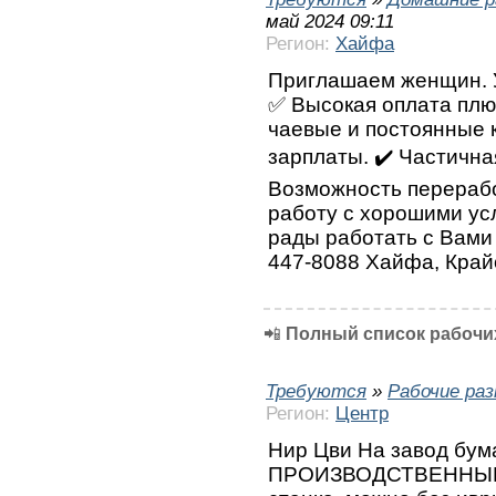
май 2024 09:11
Регион:
Хайфа
Приглашаем женщин. У
✅ Высокая оплата плю
чаевые и постоянные 
зарплаты. ✔️ Частична
Возможность перерабо
работу с хорошими ус
рады работать с Вами 
447-8088 Хайфа, Край
📲
Полный список рабочих
Требуются
»
Рабочие ра
Регион:
Центр
Нир Цви На завод бум
ПРОИЗВОДСТВЕННЫЕ 