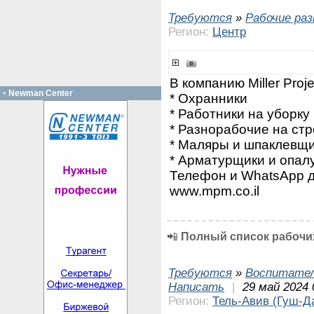
Требуются
»
Рабочие ра
Регион:
Центр
В компанию Miller Pro
Newman Center
* Охранники
* Работники на уборку
* Разнорабочие на ст
* Маляры и шпаклевщ
* Арматурщики и опал
Телефон и WhatsApp д
www.mpm.co.il
📲
Полный список рабочих
Требуются
»
Воспитател
Написать
|
29 май 2024 
Регион:
Тель-Авив (Гуш-Д