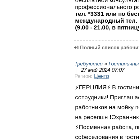
бесплатной консульта
профессионального ро
тел. *3331 или по бе
международный тел. 
(9.00 - 21.00, в пятниц
📲
Полный список рабочих
Требуются
»
Гостиничны
|
27 май 2024 07:07
Регион:
Центр
⚡️ГЕРЦЛИЯ⚡️ В гостин
сотрудники! Приглашае
работников на мойку 
на ресепшн ❗️Охранник
⚡️Посменная работа, 
собеседования в гости