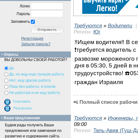
Логин
Пароль
Запомнить
Требуются
»
Водители
Регион:
Юг
Регистрация
‼️Ищем водителя‼️ В с
Забыли пароль?
❗требуется водитель с
Опросы
развозке мороженого 
ВЫ ДОВОЛЬНЫ СВОЕЙ РАБОТОЙ?
дня в 05:30, 5 дней в
Да
трудоустройство! ☎️0
Да, но ищу еще лучшую работу
Нет, ищу другую работу
граждан Израиля
Пока без работы, в поиске
Не работаю и не ищу работу
📲
Полный список рабочих
Требуются
»
Инженеры, 
Ваши предложения
09:00
Будем рады получить Ваши
Регион:
Тель-Авив (Гуш-Д
предложения или замечания по
развитию и содержанию сайта.