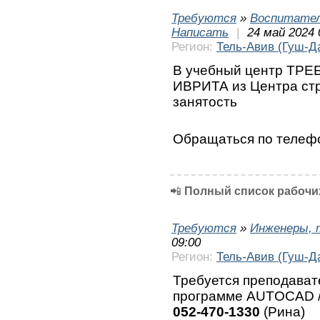
Требуются
»
Воспитател
Написать
|
24 май 2024 
Регион:
Тель-Авив (Гуш-Д
В учебный центр ТРЕ
ИВРИТА из Центра ст
занятость
Обращаться по теле
📲
Полный список рабочих
Требуются
»
Инженеры, 
09:00
Регион:
Тель-Авив (Гуш-Д
Требуется преподават
программе AUTOCAD /
052-470-1330
(Рина)