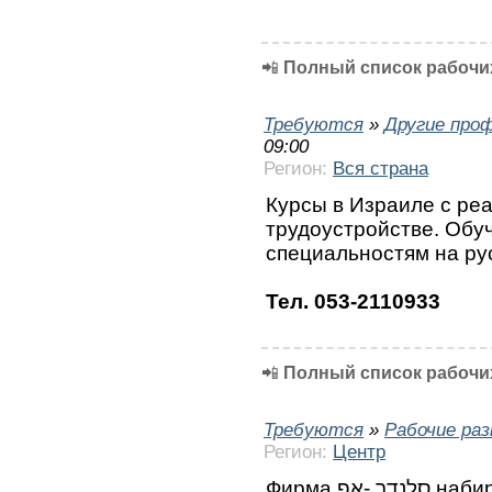
📲
Полный список рабочих
Требуются
»
Другие про
09:00
Регион:
Вся страна
Курсы в Израиле с ре
трудоустройстве. Обу
специальностям на ру
Тел. 053-2110933
📲
Полный список рабочих
Требуются
»
Рабочие ра
Регион:
Центр
Фирма סלנדר -אפ набирает работников на установку