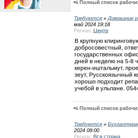
📲
Полный список рабочих
Требуются
»
Домашние р
май 2024 19:18
Регион:
Центр
В крупную клирингову
добросовестный, отве
государственных офис
дней в неделю на 5-8 
керен-иштальмут, прое
зеут, Русскоязычный к
хорошо подходит репа
учебой в ульпане. 05
📲
Полный список рабочих
Требуются
»
Бухгалтера
2024 09:00
Регион:
Вся страна