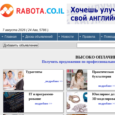
7 августа 2026 ( 24 Ава, 5786 ).
Главная
Доска объявлений
Новости
Правила
Помощ
ВЫСОКО ОПЛАЧИ
Получить предложения по профессионально
Турагенты
Практическая
бухгалтерия
подробнее >>
подробнее >
IT и программи-
Ювелирное дел
рование
3D моделирова
подробнее >>
подробнее >