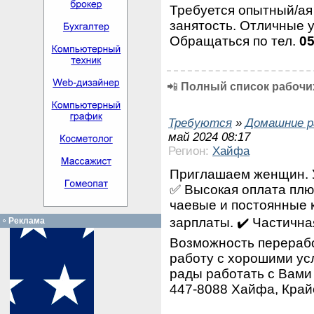
Требуется опытный/а
занятость. Отличные 
Обращаться по тел.
0
📲
Полный список рабочих
Требуются
»
Домашние р
май 2024 08:17
Регион:
Хайфа
Приглашаем женщин. У
✅ Высокая оплата плю
чаевые и постоянные 
зарплаты. ✔️ Частична
Реклама
Возможность перерабо
работу с хорошими ус
рады работать с Вами 
447-8088 Хайфа, Край