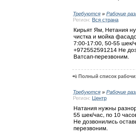
Требуются
»
Рабочие ра
Регион:
Вся страна
Кирьят Ям, Нетания н
чистка и мойка фасадо
7:00-17:00, 50-55 шек/
+972552591214 Не доз
Ватсап-перезвоним.
📲
Полный список рабочих
Требуются
»
Рабочие ра
Регион:
Центр
Натания нужны разнор
55 шек/час, по 10 час
Не дозвонились остав
перезвоним.