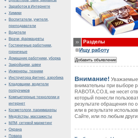
Бухгалтера, банк, финансы
Заработок в Интернете
Химики
Воспитатели, учителя,
преподаватели
Водители
Врачи, фармацевты
Разделы
Гостиничные работники,
Ищу работу
горничные
Домашние работники, уборка
Закройщики, швеи
Инженеры, техники
Внимание!
Инструктора фитнес, аэробика
Уважаемые 
Кладовщики, водители
внимательны при выборе р
погрузчиков
RABOTA.CO.IL не несет от
Компьютерные технологии и
который понесли пользоват
результате обращения по 
интернет
или в результате использ
Косметологи, парикмахеры
Сайте, или по любым друг
Медсёстры, массажисты
МЛМ, сетевой маркетинг
Охрана
Повара