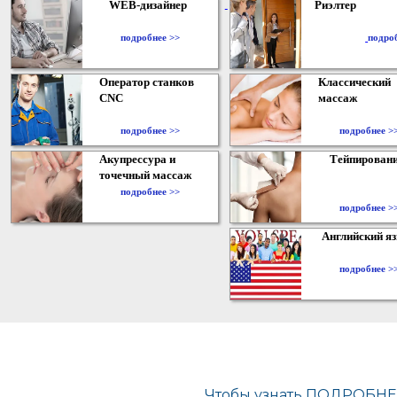
WEB-дизайнер
Риэлтер
​
подробнее >>
подро
Оператор станков
Классический
CNC
массаж
подробнее >>
подробнее >
Акупрессура и
Тейпирован
точечный массаж
подробнее >>
подробнее >
Английский я
подробнее >