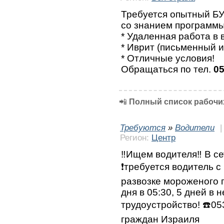
Требуется опытный БУ
со знанием программ
* Удаленная работа в
* Иврит (письменный и
* Отличные условия!
Обращаться по тел.
05
📲
Полный список рабочих
Требуются
»
Водители
Регион:
Центр
‼️Ищем водителя‼️ В с
❗требуется водитель с
развозке мороженого 
дня в 05:30, 5 дней в
трудоустройство! ☎️0
граждан Израиля