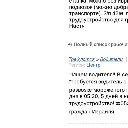
станка, можно без ивр
подвозок (можно добр
транспорте). З/п 42₪,
трудоустройство для 
Настя
📲
Полный список рабочих
Требуются
»
Водители
Регион:
Центр
‼️Ищем водителя‼️ В с
❗требуется водитель с
развозке мороженого 
дня в 05:30, 5 дней в
трудоустройство! ☎️0
граждан Израиля