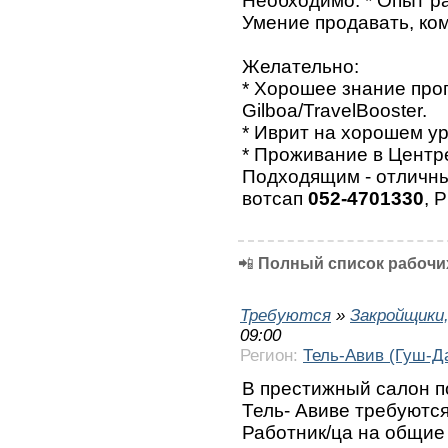
Необходимо: * Опыт ра
Умение продавать, ко
Желательно:
* Хорошее знание про
Gilboa/TravelBooster.
* Иврит на хорошем ур
* Проживание в Центр
Подходящим - отличны
вотсап
052-4701330
, 
📲
Полный список рабочих
Требуются
»
Закройщики
09:00
Регион:
Тель-Авив (Гуш-Д
В престижный салон п
Тель- Авиве требуются
Работник/ца на общие