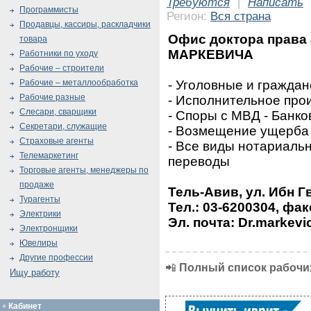
Требуются
|
Написать
Программисты
Регион:
Вся страна
Продавцы, кассиры, раскладчики
Офис доктора права
товара
МАРКЕВИЧА
Работники по уходу
Рабочие – строители
- Уголовные и граждан
Рабочие – металлообработка
Рабочие разные
- Исполнительное про
Слесари, сварщики
- Споры с МВД - Банк
Секретари, служащие
- Возмещение ущерба 
Страховые агенты
- Все виды нотариальн
Телемаркетинг
переводы
Торговые агенты, менеджеры по
продаже
Тель-Авив, ул. Ибн Г
Турагенты
Тел.: 03-6200304, фак
Электрики
Эл. почта: Dr.markevi
Электронщики
Ювелиры
Другие профессии
📲
Полный список рабочих
Ищу работу
Кабинет