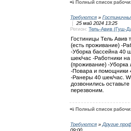
📲
Полный список рабочих
Требуются
»
Гостиничны
|
25 май 2024 13:25
Регион:
Тель-Авив (Гуш-Д
Гостиницы Тель Авив т
(есть проживание) -Ра
-Уборка бассейна 40 ш
шек/час -Работники на
(проживание) -Уборка 
-Повара и помощники 4
-Ранеры 40 шек/час. 
дозвонились оставьте
перезвоним.
📲
Полный список рабочих
Требуются
»
Другие про
09:00