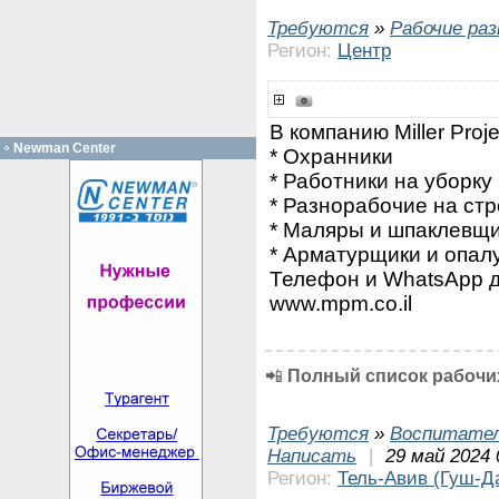
Требуются
»
Рабочие ра
Регион:
Центр
В компанию Miller Pro
Newman Center
* Охранники
* Работники на уборку
* Разнорабочие на ст
* Маляры и шпаклевщ
* Арматурщики и опал
Телефон и WhatsApp д
www.mpm.co.il
📲
Полный список рабочих
Требуются
»
Воспитател
Написать
|
29 май 2024 
Регион:
Тель-Авив (Гуш-Д