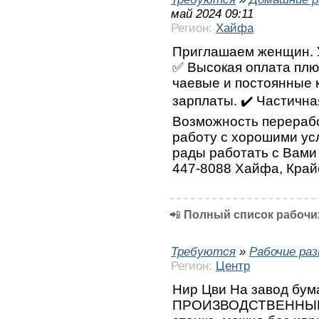
май 2024 09:11
Регион:
Хайфа
Приглашаем женщин. У
✅ Высокая оплата плю
чаевые и постоянные 
зарплаты. ✔️ Частична
Возможность перерабо
работу с хорошими ус
рады работать с Вами 
447-8088 Хайфа, Край
📲
Полный список рабочих
Требуются
»
Рабочие ра
Регион:
Центр
Нир Цви На завод бум
ПРОИЗВОДСТВЕННЫЕ 