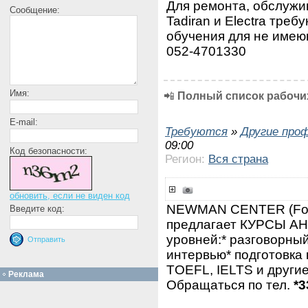
Для ремонта, обслужи
Сообщение:
Tadiran и Electra тре
обучения для не имею
052-4701330
Имя:
📲
Полный список рабочих
E-mail:
Требуются
»
Другие про
09:00
Код безопасности:
Регион:
Вся страна
обновить, если не виден код
NEWMAN CENTER (Fo
Введите код:
предлагает КУРСЫ А
уровней:* разговорный
интервью* подготовка к
TOEFL, IELTS и другие
Реклама
Обращаться по тел.
*3