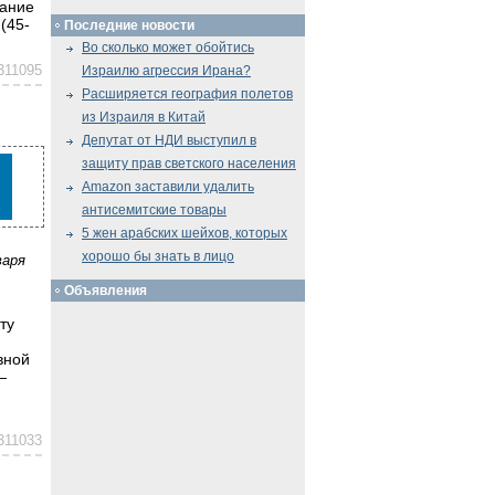
нание
(45-
Последние новости
Во сколько может обойтись
311095
Израилю агрессия Ирана?
Расширяется география полетов
из Израиля в Китай
Депутат от НДИ выступил в
защиту прав светского населения
Amazon заставили удалить
антисемитские товары
5 жен арабских шейхов, которых
хорошо бы знать в лицо
варя
Объявления
ту
вной
—
311033