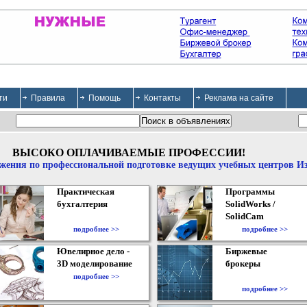
ти
Правила
Помощь
Контакты
Реклама на сайте
ВЫСОКО ОПЛАЧИВАЕМЫЕ ПРОФЕССИИ!
жения по профессиональной подготовке ведущих учебных центров И
Практическая
Программы
бухгалтерия
SolidWorks /
SolidCam
подробнее >>
подробнее >>
Ювелирное дело -
Биржевые
3D моделирование
брокеры
подробнее >>
подробнее >>