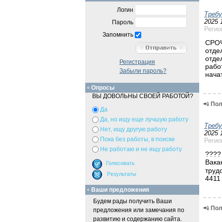
Логин
Треб
2025 
Пароль
Регио
Запомнить
СРОЧ
отде
отде
Регистрация
рабо
Забыли пароль?
нача
Опросы
ВЫ ДОВОЛЬНЫ СВОЕЙ РАБОТОЙ?
📲
Пол
Да
Да, но ищу еще лучшую работу
Треб
Нет, ищу другую работу
2025 
Пока без работы, в поиске
Регио
Не работаю и не ищу работу
????
Вака
труд
4411
Ваши предложения
Будем рады получить Ваши
📲
Пол
предложения или замечания по
развитию и содержанию сайта.