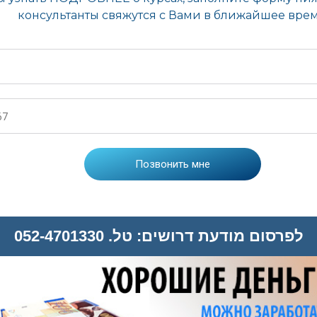
לפרסום מודעת דרושים: טל. 052-4701330