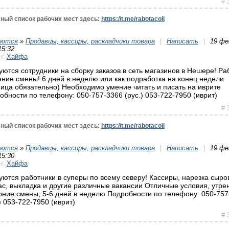
# 
ный список рабочих мест здесь:
https://t.me/rabotacoil
уются
»
Продавцы, кассиры, раскладчики товара
|
Написать
|
19 фе
15:32
н:
Хайфа
уются сотрудники на сборку заказов в сеть магазинов в Нешере! Ра
нние смены! 6 дней в неделю или как подработка на конец недели
ница обязательно) Необходимо умение читать и писать на иврите
обности по телефону: 050-757-3366 (рус.) 053-722-7950 (иврит)
# 
ный список рабочих мест здесь:
https://t.me/rabotacoil
уются
»
Продавцы, кассиры, раскладчики товара
|
Написать
|
19 фе
15:30
н:
Хайфа
уются работники в суперы по всему северу! Кассиры, нарезка сыро
ас, выкладка и другие различные вакансии Отличные условия, утре
рние смены, 5-6 дней в неделю Подробности по телефону: 050-757
) 053-722-7950 (иврит)
# 