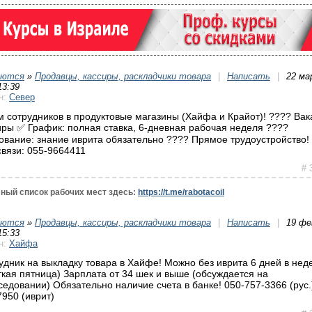
уются
»
Продавцы, кассиры, раскладчики товара
|
Написать
|
22 ма
13:39
н:
Север
 сотрудников в продуктовые магазины (Хайфа и Крайот)! ???? Вак
иры ✅ График: полная ставка, 6-дневная рабочая неделя ????
ование: знание иврита обязательно ???? Прямое трудоустройство!
связи: 055-9664411
# 
ный список рабочих мест здесь:
https://t.me/rabotacoil
уются
»
Продавцы, кассиры, раскладчики товара
|
Написать
|
19 фе
15:33
н:
Хайфа
удник на выкладку товара в Хайфе! Можно без иврита 6 дней в нед
ткая пятница) Зарплата от 34 шек и выше (обсуждается на
седовании) Обязательно наличие счета в банке! 050-757-3366 (рус.
7950 (иврит)