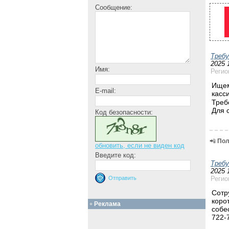
Сообщение:
Треб
2025 
Имя:
Регио
Ищем
E-mail:
касс
Треб
Для 
Код безопасности:
📲
Пол
обновить, если не виден код
Введите код:
Треб
2025 
Регио
Сотр
коро
Реклама
собе
722-