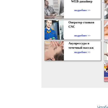
WEB-дизайнер
подробнее >>
Оператор станков
CNC
подробнее >>
Акупрессура и
точечный массаж
подробнее >>