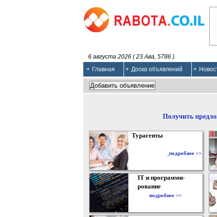
6 августа 2026 ( 23 Ава, 5786 ).
Главная
Доска объявлений
Новос
Получить предло
Турагенты
подробнее >>
IT и программи-
рование
подробнее >>