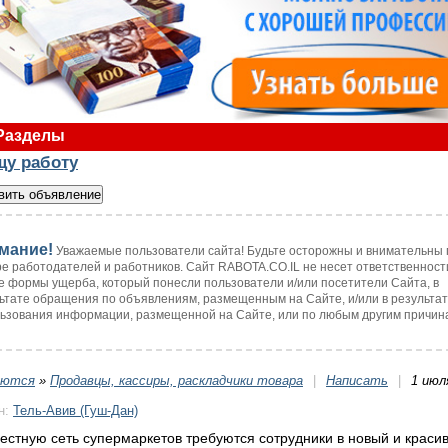
Разделы
щу работу
мание!
Уважаемые пользователи сайта! Будьте осторожны и внимательны 
е работодателей и работников. Сайт RABOTA.CO.IL не несет ответственност
 формы ущерба, который понесли пользователи и/или посетители Сайта, в
ьтате обращения по объявлениям, размещенным на Сайте, и/или в результа
ьзования информации, размещенной на Сайте, или по любым другим причин
уются
»
Продавцы, кассиры, раскладчики товара
|
Написать
|
1 июл
н:
Тель-Авив (Гуш-Дан)
вестную сеть супермаркетов требуются сотрудники в новый и краси