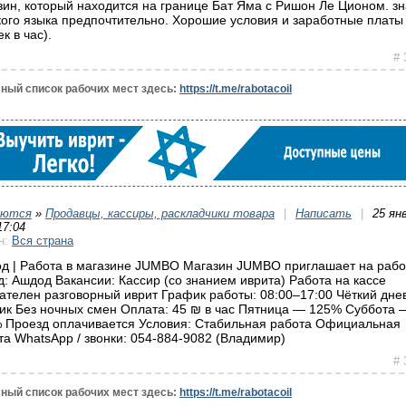
зин, который находится на границе Бат Яма с Ришон Ле Ционом. з
кого языка предпочтительно. Хорошие условия и заработные платы 
к в час).
# 
ный список рабочих мест здесь:
https://t.me/rabotacoil
уются
»
Продавцы, кассиры, раскладчики товара
|
Написать
|
25 ян
17:04
н:
Вся страна
д | Работа в магазине JUMBO Магазин JUMBO приглашает на рабо
д: Ашдод Вакансии: Кассир (со знанием иврита) Работа на кассе
ателен разговорный иврит График работы: 08:00–17:00 Чёткий дне
ик Без ночных смен Оплата: 45 ₪ в час Пятница — 125% Суббота 
 Проезд оплачивается Условия: Стабильная работа Официальная
та WhatsApp / звонки: 054-884-9082 (Владимир)
# 
ный список рабочих мест здесь:
https://t.me/rabotacoil