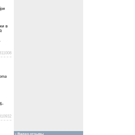
бря
ки в
й
ь
311008
рта
6-
310932
Видео отзывы