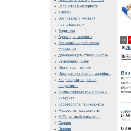
Бухгалтера, банк, финансы
Заработок в Интернете
Химики
Воспитатели, учителя,
преподаватели
Водители
Врачи, фармацевты
Гостиничные работники,
И
горничные
Домашние работники, уборка
Закройщики, швеи
Инженеры, техники
Вни
Инструктора фитнес, аэробика
выбор
Кладовщики, водители
любые
погрузчиков
резул
испол
Компьютерные технологии и
интернет
Косметологи, парикмахеры
Медсёстры, массажисты
Треб
15:56
МЛМ, сетевой маркетинг
Регио
Охрана
В из
Повара