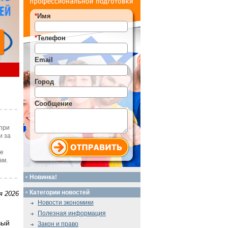
*
Имя
*
Телефон
Email
Город
Сообщение
при
и за
те
ам.
Новинка!
Категории новостей
я 2026
Новости экономики
Полезная информация
вый
Закон и право