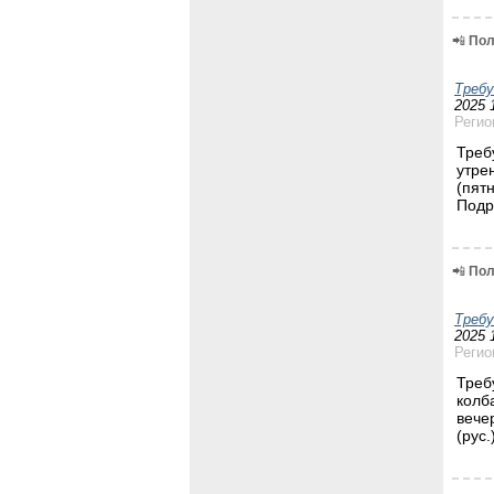
📲
Пол
Треб
2025 
Регио
Треб
утре
(пят
Подр
📲
Пол
Треб
2025 
Регио
Треб
колб
вече
(рус.