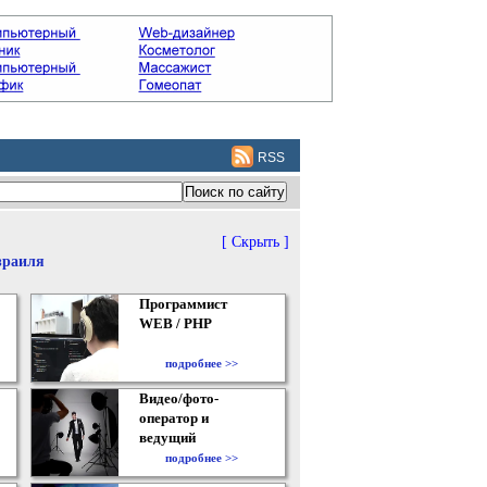
RSS
[ Скрыть ]
зраиля
Программист
WEB / PHP
подробнее >>
Видео/фото-
оператор и
ведущий
подробнее >>