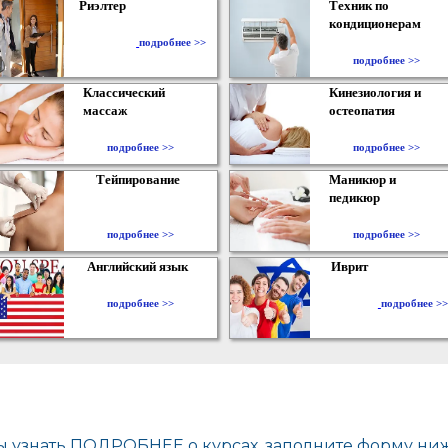
Риэлтер
Техник по
кондиционерам
​
подробнее >>
подробнее >>
Классический
Кинезиология и
массаж
остеопатия
подробнее >>
подробнее >>
Тейпирование
Маникюр и
педикюр
подробнее >>
подробнее >>
Английский язык
Иврит
подробнее >>
подробнее >>