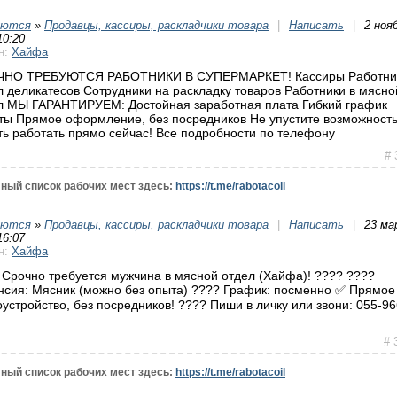
уются
»
Продавцы, кассиры, раскладчики товара
|
Написать
|
2 ноя
10:20
н:
Хайфа
НО ТРЕБУЮТСЯ РАБОТНИКИ В СУПЕРМАРКЕТ! Кассиры Работни
л деликатесов Сотрудники на раскладку товаров Работники в мясно
л МЫ ГАРАНТИРУЕМ: Достойная заработная плата Гибкий график
ты Прямое оформление, без посредников Не упустите возможност
ть работать прямо сейчас! Все подробности по телефону
# 
ный список рабочих мест здесь:
https://t.me/rabotacoil
уются
»
Продавцы, кассиры, раскладчики товара
|
Написать
|
23 ма
16:07
н:
Хайфа
 Срочно требуется мужчина в мясной отдел (Хайфа)! ???? ????
нсия: Мясник (можно без опыта) ???? График: посменно ✅ Прямое
оустройство, без посредников! ???? Пиши в личку или звони: 055-96
# 
ный список рабочих мест здесь:
https://t.me/rabotacoil