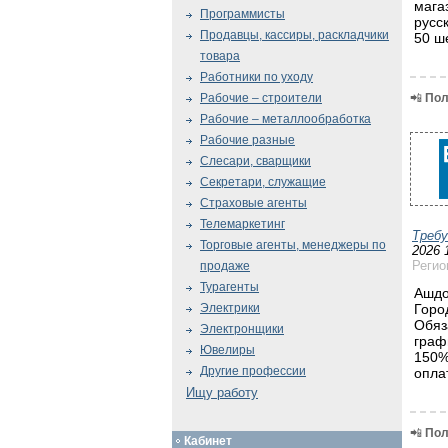
мага
Программисты
русс
Продавцы, кассиры, раскладчики
50 ше
товара
Работники по уходу
📲
Пол
Рабочие – строители
Рабочие – металлообработка
Рабочие разные
Слесари, сварщики
Секретари, служащие
Страховые агенты
Телемаркетинг
Треб
Торговые агенты, менеджеры по
2026 
Регио
продаже
Турагенты
Ашдо
Горо
Электрики
Обяз
Электронщики
граф
Ювелиры
150%
Другие профессии
опла
Ищу работу
📲
Пол
Кабинет