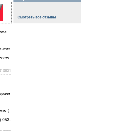
Смотреть все отзывы
рта
ансия:
 ????
310931
враля
елю (
) 053-