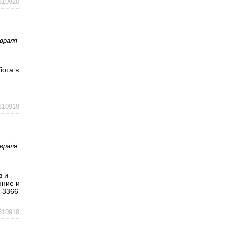
310920
враля
бота в
310919
враля
в и
нние и
-3366
310918