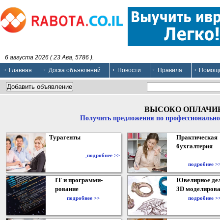
6 августа 2026 ( 23 Ава, 5786 ).
Главная
Доска объявлений
Новости
Правила
Помощ
ВЫСОКО ОПЛАЧИ
Получить предложения по профессионально
Турагенты
Практическая
бухгалтерия
подробнее >>
подробнее >
IT и программи-
Ювелирное дел
рование
3D моделирова
подробнее >>
подробнее >