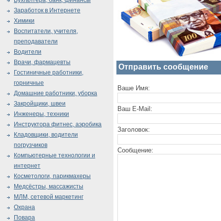
Бухгалтера, банк, финансы
Заработок в Интернете
Химики
Воспитатели, учителя,
преподаватели
Водители
Врачи, фармацевты
Отправить сообщение
Гостиничные работники,
горничные
Ваше Имя:
Домашние работники, уборка
Закройщики, швеи
Ваш E-Mail:
Инженеры, техники
Инструктора фитнес, аэробика
Заголовок:
Кладовщики, водители
погрузчиков
Сообщение:
Компьютерные технологии и
интернет
Косметологи, парикмахеры
Медсёстры, массажисты
МЛМ, сетевой маркетинг
Охрана
Повара