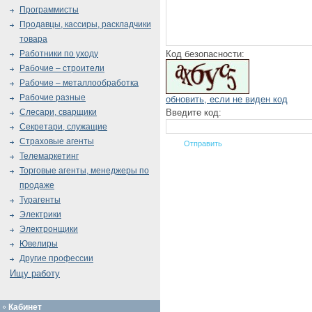
Программисты
Продавцы, кассиры, раскладчики
товара
Код безопасности:
Работники по уходу
Рабочие – строители
Рабочие – металлообработка
Рабочие разные
обновить, если не виден код
Введите код:
Слесари, сварщики
Секретари, служащие
Страховые агенты
Телемаркетинг
Торговые агенты, менеджеры по
продаже
Турагенты
Электрики
Электронщики
Ювелиры
Другие профессии
Ищу работу
Кабинет