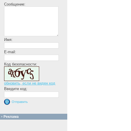
Сообщение:
Имя:
E-mail:
Код безопасности:
обновить, если не виден код
Введите код:
Реклама