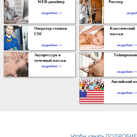
WEB-дизайнер
Риэлтер
​
подробнее >>
подро
Оператор станков
Классический
CNC
массаж
подробнее >>
подробнее >
Акупрессура и
Тейпирован
точечный массаж
подробнее >>
подробнее >
Английский я
подробнее >