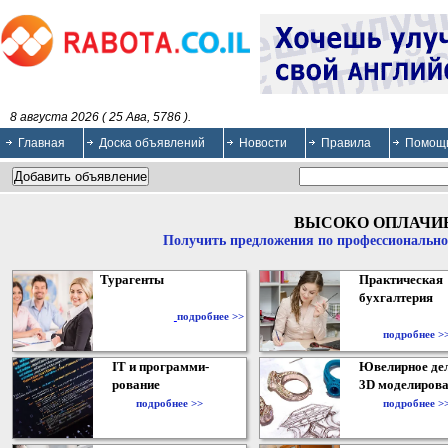
8 августа 2026 ( 25 Ава, 5786 ).
Главная
Доска объявлений
Новости
Правила
Помощ
ВЫСОКО ОПЛАЧИ
Получить предложения по профессионально
Турагенты
Практическая
бухгалтерия
подробнее >>
подробнее >
IT и программи-
Ювелирное дел
рование
3D моделирова
подробнее >>
подробнее >