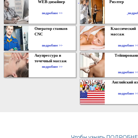
WEB-дизайнер
Риэлтер
​
подробнее >>
подро
Оператор станков
Классический
CNC
массаж
подробнее >>
подробнее >
Акупрессура и
Тейпирован
точечный массаж
подробнее >>
подробнее >
Английский я
подробнее >