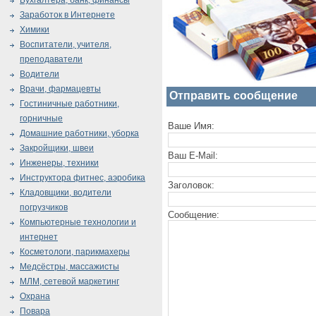
Бухгалтера, банк, финансы
Заработок в Интернете
Химики
Воспитатели, учителя,
преподаватели
Водители
Врачи, фармацевты
Отправить сообщение
Гостиничные работники,
горничные
Ваше Имя:
Домашние работники, уборка
Закройщики, швеи
Ваш E-Mail:
Инженеры, техники
Инструктора фитнес, аэробика
Заголовок:
Кладовщики, водители
погрузчиков
Сообщение:
Компьютерные технологии и
интернет
Косметологи, парикмахеры
Медсёстры, массажисты
МЛМ, сетевой маркетинг
Охрана
Повара