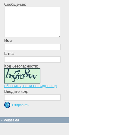
Сообщение:
Имя:
E-mail:
Код безопасности:
обновить, если не виден код
Введите код:
Реклама