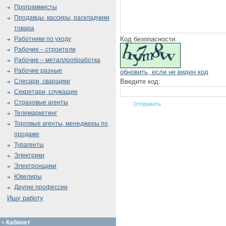
Программисты
Продавцы, кассиры, раскладчики
товара
Код безопасности:
Работники по уходу
Рабочие – строители
Рабочие – металлообработка
Рабочие разные
обновить, если не виден код
Введите код:
Слесари, сварщики
Секретари, служащие
Страховые агенты
Телемаркетинг
Торговые агенты, менеджеры по
продаже
Турагенты
Электрики
Электронщики
Ювелиры
Другие профессии
Ищу работу
Кабинет