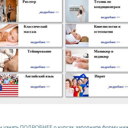
Риэлтер
Техник по
кондиционерам
​
подробнее >>
подробнее >>
Классический
Кинезиология и
массаж
остеопатия
подробнее >>
подробнее >>
Тейпирование
Маникюр и
педикюр
подробнее >>
подробнее >>
Английский язык
Иврит
подробнее >>
подробнее >>