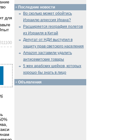
нание
тво
Последние новости
Во сколько может обойтись
ит для
Израилю агрессия Ирана?
Расширяется география полетов
Опыт
из Израиля в Китай
Депутат от НДИ выступил в
311100
защиту прав светского населения
Amazon заставили удалить
антисемитские товары
5 жен арабских шейхов, которых
хорошо бы знать в лицо
Объявления
26
нь
150%
ива,
такси
щинам
прямую