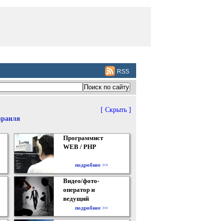
RSS
[ Скрыть ]
зраиля
Программист
WEB / PHP
подробнее >>
Видео/фото-
оператор и
ведущий
подробнее >>