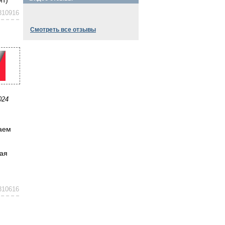
310916
Смотреть все отзывы
024
шаем
ная
310616