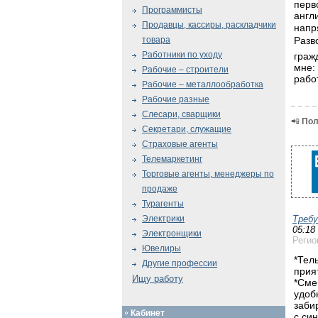
перв
Программисты
англ
Продавцы, кассиры, раскладчики
напр
Разв
товара
Работники по уходу
граждан, с визой א5, B
мне:
Рабочие – строители
рабо
Рабочие – металлообработка
Рабочие разные
Слесари, сварщики
📲
Пол
Секретари, служащие
Страховые агенты
Телемаркетинг
Торговые агенты, менеджеры по
продаже
Турагенты
Треб
Электрики
05:18
Электронщики
Регио
Ювелиры
*Тел
Другие профессии
прия
Ищу работу
*Сме
удоб
заби
Кабинет
с си