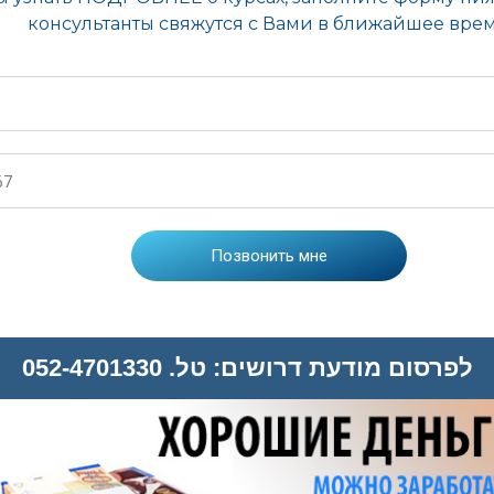
לפרסום מודעת דרושים: טל. 052-4701330