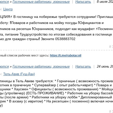
уются
»
Гостиничные работники, горничные
|
Написать
|
8 июля 20
н:
Центр
РЦЛИЯ⚡️ В гостиницу на побережье требуются сотрудники! Пригла
аботу: ❗️Поваров и работников на мойку посуды ❗️Официантов и
тников на ресепшн ❗️Охранников, подходит как муадафет ⚡️Посмен
та, питание Трудоустройство по итогам собеседования в гостинице
лько для граждан страны❗️ Звоните 0538883702
# 
ный список рабочих мест здесь:
https://t.me/rabotacoil
уются
»
Гостиничные работники, горничные
|
Написать
|
24 июнь 2
н:
Тель-Авив (Гуш-Дан)
стиницы в Тель Авиве требуются: * Горничные ( возможность прожи
ботник в прачечную * Супервайзер ( опыт работы+иврит) * Повара и
щники * Хаусмен * Официанты ( возможность проживания) * Мойщ
ды (утро/вечер) (ЕСТЬ ПРОЖИВАНИЕ) * Работник на уборку бассей
ты (после армии) * Работники на уборку лобби * Дипломированный
трик * В ахзаку (с ивритом) * На ресепшен ( посменно) включая ноч
у)
# 