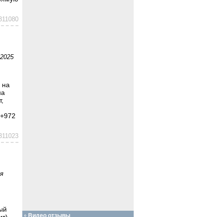
311080
 2025
 на
на
,
 +972
311023
я
ый
Видео отзывы
ит)