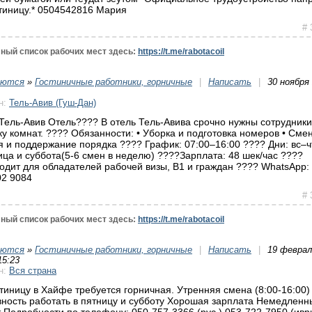
тиницу.* ‪0504542816‬ Мария
# 
ный список рабочих мест здесь:
https://t.me/rabotacoil
уются
»
Гостиничные работники, горничные
|
Написать
|
30 ноября
н:
Тель-Авив (Гуш-Дан)
Тель-Авив Отель???? В отель Тель-Авива срочно нужны сотрудники
ку комнат. ???? Обязанности: • Уборка и подготовка номеров • Сме
я и поддержание порядка ???? График: 07:00–16:00 ???? Дни: вс–чт
ица и суббота(5-6 смен в неделю) ????Зарплата: 48 шек/час ????
одит для обладателей рабочей визы, B1 и граждан ???? WhatsApp:
02 9084
# 
ный список рабочих мест здесь:
https://t.me/rabotacoil
уются
»
Гостиничные работники, горничные
|
Написать
|
19 феврал
15:23
н:
Вся страна
стиницу в Хайфе требуется горничная. Утренняя смена (8:00-16:00)
вность работать в пятницу и субботу Хорошая зарплата Немедленн
т Подробности по телефону: 050-757-3366 (рус.) 053-722-7950 (ивр