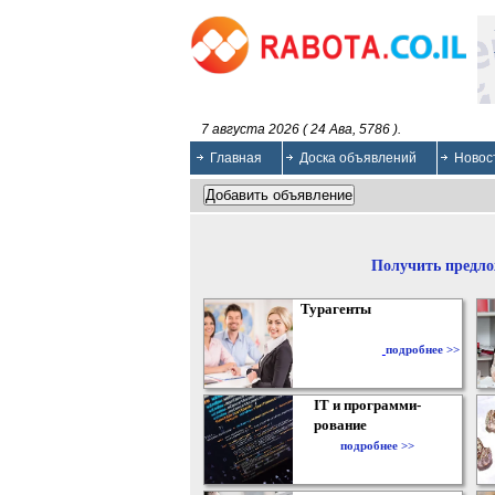
7 августа 2026 ( 24 Ава, 5786 ).
Главная
Доска объявлений
Новос
Получить предло
Турагенты
подробнее >>
IT и программи-
рование
подробнее >>