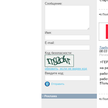
Сообщение:
📲
Пол
Имя:
E-mail:
Треб
08:03
Код безопасности:
Регио
⚡️ГЕ
на р
обновить, если не виден код
Введите код:
рабо
рабо
❗️То
Реклама
📲
Пол