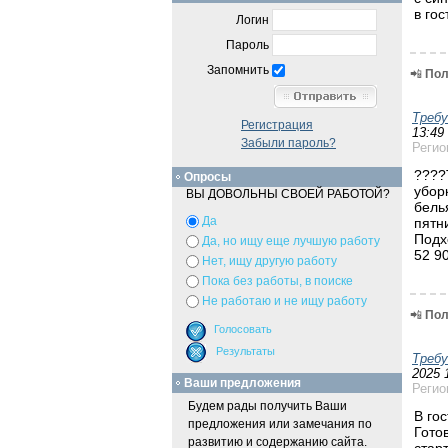
в гос
Логин
Пароль
Запомнить
📲
Пол
Треб
Регистрация
13:49
Забыли пароль?
Регио
????
Опросы
убор
ВЫ ДОВОЛЬНЫ СВОЕЙ РАБОТОЙ?
бель
Да
пятн
Подх
Да, но ищу еще лучшую работу
52 9
Нет, ищу другую работу
Пока без работы, в поиске
Не работаю и не ищу работу
📲
Пол
Треб
2025 
Ваши предложения
Регио
Будем рады получить Ваши
В го
предложения или замечания по
Гото
развитию и содержанию сайта.
стар