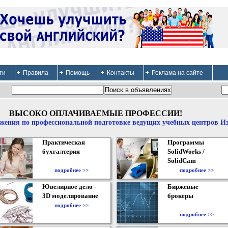
ти
Правила
Помощь
Контакты
Реклама на сайте
ВЫСОКО ОПЛАЧИВАЕМЫЕ ПРОФЕССИИ!
жения по профессиональной подготовке ведущих учебных центров И
Практическая
Программы
бухгалтерия
SolidWorks /
SolidCam
подробнее >>
подробнее >>
Ювелирное дело -
Биржевые
3D моделирование
брокеры
подробнее >>
подробнее >>