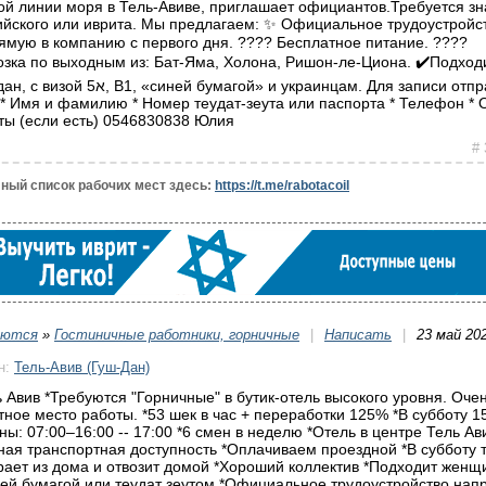
ой линии моря в Тель-Авиве, приглашает официантов.Требуется з
ийского или иврита. Мы предлагаем: ✨ Официальное трудоустройс
ямую в компанию с первого дня. ????️ Бесплатное питание. ????
озка по выходным из: Бат-Яма, Холона, Ришон-ле-Циона. ✔️Подход
1, «синей бумагой» и украинцам. Для записи отправьте
 * Имя и фамилию * Номер теудат-зеута или паспорта * Телефон * 
ты (если есть) 0546830838 Юлия
# 
ный список рабочих мест здесь:
https://t.me/rabotacoil
уются
»
Гостиничные работники, горничные
|
Написать
|
23 май 20
н:
Тель-Авив (Гуш-Дан)
ь Авив *Требуются "Горничные" в бутик-отель высокого уровня. Оче
тное место работы. *53 шек в час + переработки 125% *В субботу 
ны: 07:00–16:00 -- 17:00 *6 смен в неделю *Отель в центре Тель Ав
ная транспортная доступность *Оплачиваем проездной *В субботу 
рает из дома и отвозит домой *Хороший коллектив *Подходит жен
ней бумагой или теудат зеутом *Официальное трудоустройство на