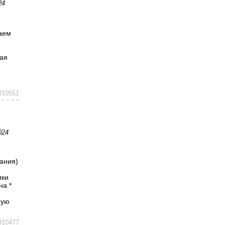
24
шаем
ная
310551
024
вания)
ики
на *
ную
310477