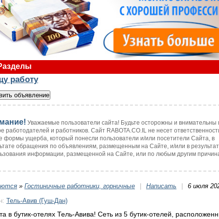
Разделы
щу работу
мание!
Уважаемые пользователи сайта! Будьте осторожны и внимательны 
е работодателей и работников. Сайт RABOTA.CO.IL не несет ответственност
 формы ущерба, который понесли пользователи и/или посетители Сайта, в
ьтате обращения по объявлениям, размещенным на Сайте, и/или в результа
ьзования информации, размещенной на Сайте, или по любым другим причин
уются
»
Гостиничные работники, горничные
|
Написать
|
6 июля 20
н:
Тель-Авив (Гуш-Дан)
та в бутик-отелях Тель-Авива! Сеть из 5 бутик-отелей, расположен