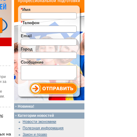
*
Имя
*
Телефон
Email
Город
Сообщение
при
и за
те
ам.
Новинка!
Категории новостей
26
Новости экономики
Полезная информация
ных на
Закон и право