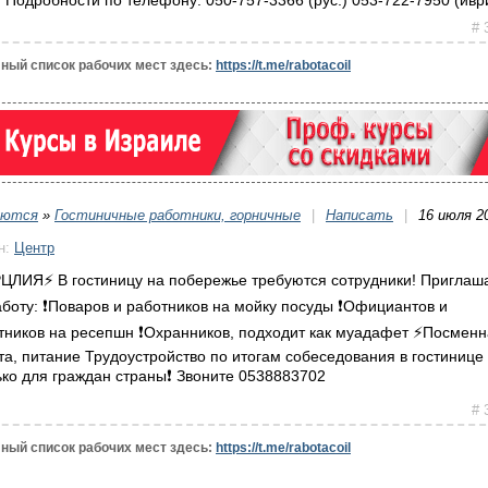
# 
ный список рабочих мест здесь:
https://t.me/rabotacoil
уются
»
Гостиничные работники, горничные
|
Написать
|
16 июля 2
н:
Центр
РЦЛИЯ⚡️ В гостиницу на побережье требуются сотрудники! Пригла
аботу: ❗️Поваров и работников на мойку посуды ❗️Официантов и
тников на ресепшн ❗️Охранников, подходит как муадафет ⚡️Посмен
та, питание Трудоустройство по итогам собеседования в гостинице
лько для граждан страны❗️ Звоните 0538883702
# 
ный список рабочих мест здесь:
https://t.me/rabotacoil