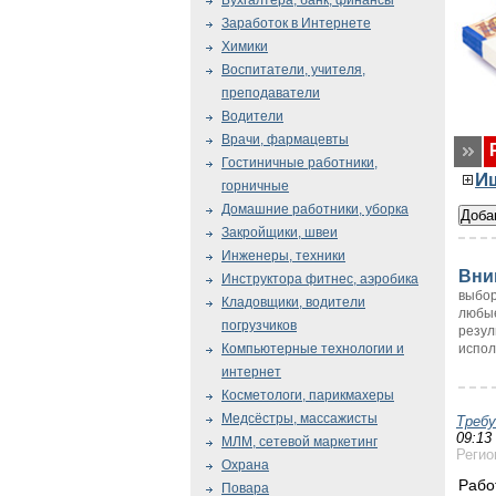
Бухгалтера, банк, финансы
Заработок в Интернете
Химики
Воспитатели, учителя,
преподаватели
Водители
Врачи, фармацевты
Гостиничные работники,
И
горничные
Домашние работники, уборка
Закройщики, швеи
Инженеры, техники
Вни
Инструктора фитнес, аэробика
выбор
Кладовщики, водители
любые
погрузчиков
резул
испол
Компьютерные технологии и
интернет
Косметологи, парикмахеры
Медсёстры, массажисты
Треб
09:13
МЛМ, сетевой маркетинг
Регио
Охрана
Рабо
Повара