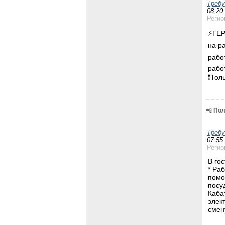
Треб
08:20
Регио
⚡️ГЕ
на р
рабо
рабо
❗️То
📲
Пол
Треб
07:55
Регио
В го
* Ра
помо
посу
Каба
элек
смен