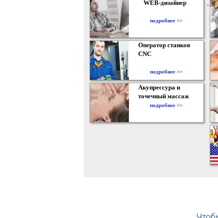
WEB-дизайнер
подробнее >>
Оператор станков
CNC
подробнее >>
Акупрессура и
точечный массаж
подробнее >>