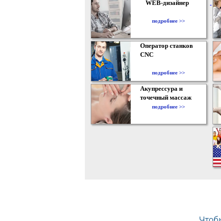
WEB-дизайнер
подробнее >>
Оператор станков
CNC
подробнее >>
Акупрессура и
точечный массаж
подробнее >>