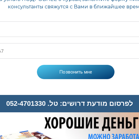
לפרסום מודעת דרושים: טל. 052-4701330