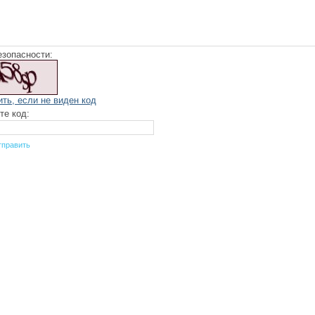
езопасности:
ить, если не виден код
те код: