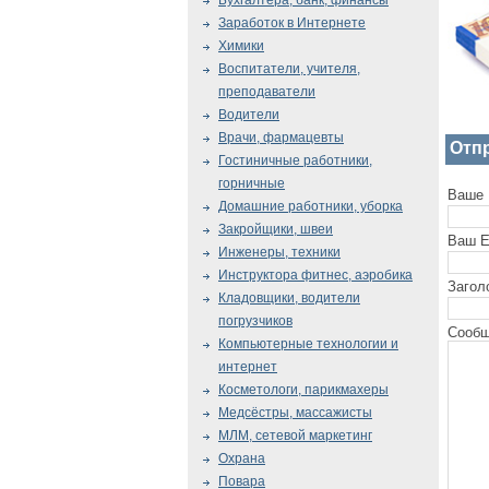
Бухгалтера, банк, финансы
Заработок в Интернете
Химики
Воспитатели, учителя,
преподаватели
Водители
Врачи, фармацевты
Отп
Гостиничные работники,
горничные
Ваше 
Домашние работники, уборка
Закройщики, швеи
Ваш E
Инженеры, техники
Инструктора фитнес, аэробика
Загол
Кладовщики, водители
погрузчиков
Сообщ
Компьютерные технологии и
интернет
Косметологи, парикмахеры
Медсёстры, массажисты
МЛМ, сетевой маркетинг
Охрана
Повара