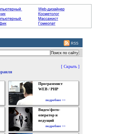
RSS
[ Скрыть ]
зраиля
Программист
WEB / PHP
подробнее >>
Видео/фото-
оператор и
ведущий
подробнее >>