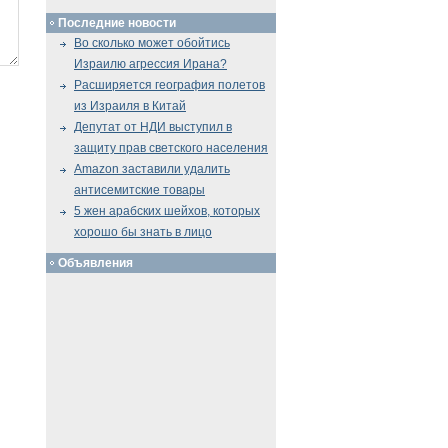
Последние новости
Во сколько может обойтись
Израилю агрессия Ирана?
Расширяется география полетов
из Израиля в Китай
Депутат от НДИ выступил в
защиту прав светского населения
Amazon заставили удалить
антисемитские товары
5 жен арабских шейхов, которых
хорошо бы знать в лицо
Объявления