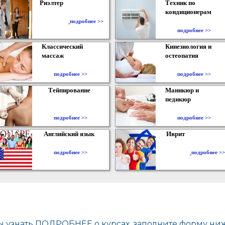
Риэлтер
Техник по
кондиционерам
​
подробнее >>
подробнее >>
Классический
Кинезиология и
массаж
остеопатия
подробнее >>
подробнее >>
Тейпирование
Маникюр и
педикюр
подробнее >>
подробнее >>
Английский язык
Иврит
подробнее >>
подробнее >>