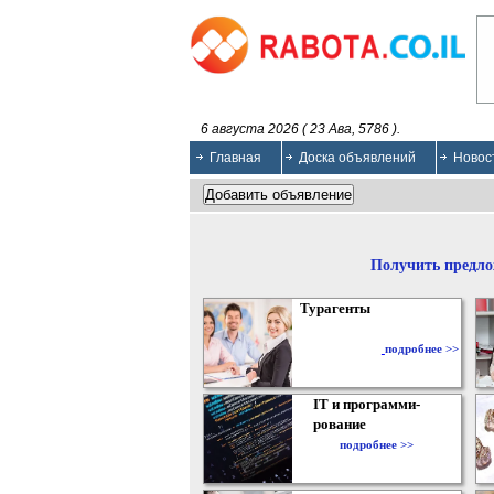
6 августа 2026 ( 23 Ава, 5786 ).
Главная
Доска объявлений
Новос
Получить предло
Турагенты
подробнее >>
IT и программи-
рование
подробнее >>