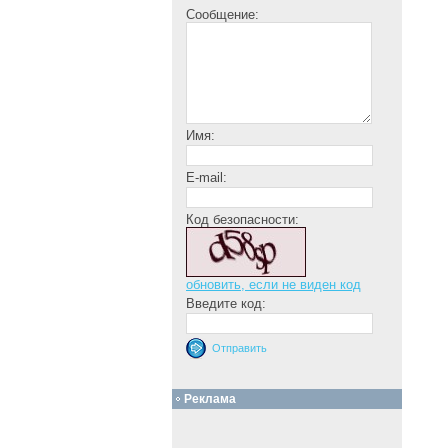
Сообщение:
Имя:
E-mail:
Код безопасности:
обновить, если не виден код
Введите код:
Реклама