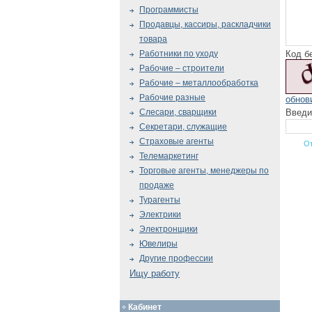
Программисты
Продавцы, кассиры, раскладчики
товара
Код б
Работники по уходу
Рабочие – строители
Рабочие – металлообработка
Рабочие разные
обнов
Введи
Слесари, сварщики
Секретари, служащие
Страховые агенты
Телемаркетинг
Торговые агенты, менеджеры по
продаже
Турагенты
Электрики
Электронщики
Ювелиры
Другие профессии
Ищу работу
Кабинет